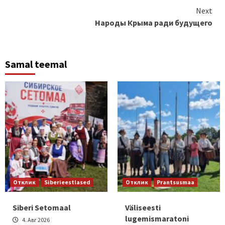
Continue
Next
Народы Крыма ради будущего
Reading
Samal teemal
Отклик
Siberieestlased
Отклик
Prantsusmaa
Siberi Setomaal
Väliseesti
lugemismaratoni
4. Авг 2026