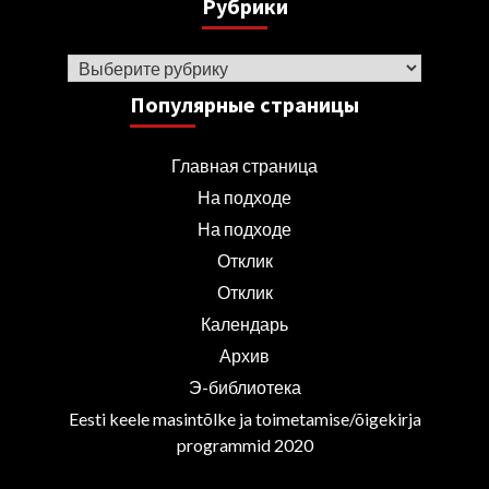
Рубрики
Рубрики
Популярные страницы
Главная страница
На подходе
На подходе
Отклик
Отклик
Календарь
Архив
Э-библиотека
Eesti keele masintõlke ja toimetamise/õigekirja
programmid 2020