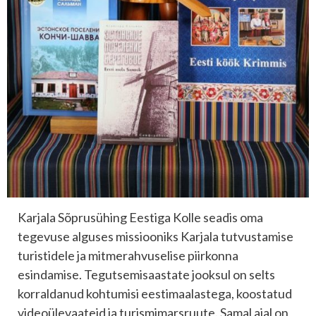
Karjala Sõprusühing Eestiga Kolle seadis oma
tegevuse alguses missiooniks Karjala tutvustamise
turistidele ja mitmerahvuselise piirkonna
esindamise. Tegutsemisaastate jooksul on selts
korraldanud kohtumisi eestimaalastega, koostatud
videoülevaateid ja turismimarsruute. Samal ajal on