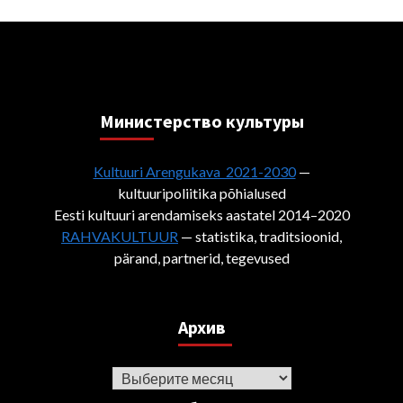
Министерствo культуры
Kultuuri Arengukava 2021-2030
—
kultuuripoliitika põhialused
Eesti kultuuri arendamiseks aastatel 2014–2020
RAHVAKULTUUR
— statistika, traditsioonid,
pärand, partnerid, tegevused
Архив
Архив