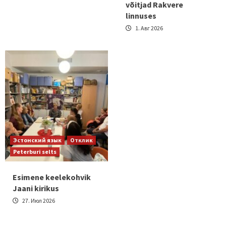
võitjad Rakvere
linnuses
1. Авг 2026
Эстонский язык
Отклик
Peterburi selts
Esimene keelekohvik
Jaani kirikus
27. Июл 2026