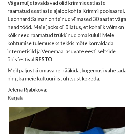
Väga muljetavaldavad olid krimmieestlaste
raamatud eestlaste ajaloo kohta Krimmi poolsaarel.
Leonhard Salman on teinud viimased 30 aastat väga
head tööd. Meie jaoks oli üllatus, et kohalik võim on
kõik need raamatud trükkinud oma kulul! Meie
kohtumise tulemuseks tekkis mõte korraldada
internetisild ja Venemaal asuvate eesti seltside
ühisfestival
RESTO
.
Meil paljustki omavahel rääkida, kogemusi vahetada
ning ka meie kultuurilist ühtsust kogeda.
Jelena Rjabikova;
Karjala