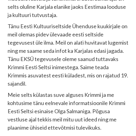
selts oluline Karjala elanike jaoks Eestimaa looduse
ja kultuuri tutvustaja.
Tänu Eesti Kultuuriseltside Ühenduse kuukirjale on
meil olemas pidev ülevaade eesti seltside
tegevusest üle ilma. Meil on alati huvitavat lugemist
ning me saame seda infot ka Karjalas edasi jagada.
Tänu EKSÜ tegevusele oleme saanud tuttavaks
Krimmi Eesti Seltsi inimestega. Saime teada
Krimmis asuvatest eesti küladest, mis on rajatud 19.
sajandil.
Meie selts külastas suve alguses Krimmi ja me
kohtusime tänu eelnevale informatsioonile Krimmi
Eesti Seltsi esinaise Olga Salmaniga. Põgusa
vestluse ajal tekkis meil mitu uut ideed ning me
plaanime ühiseid ettevõtmisi tulevikuks.