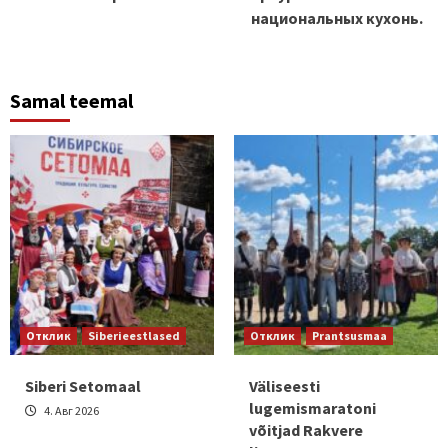
национальных кухонь.
Samal teemal
Отклик
Siberieestlased
Отклик
Prantsusmaa
Siberi Setomaal
Väliseesti
lugemismaratoni
4. Авг 2026
võitjad Rakvere