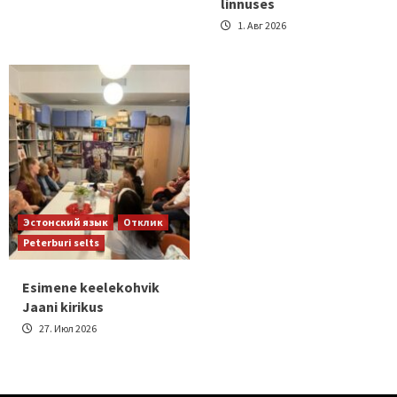
linnuses
1. Авг 2026
Эстонский язык
Отклик
Peterburi selts
Esimene keelekohvik
Jaani kirikus
27. Июл 2026