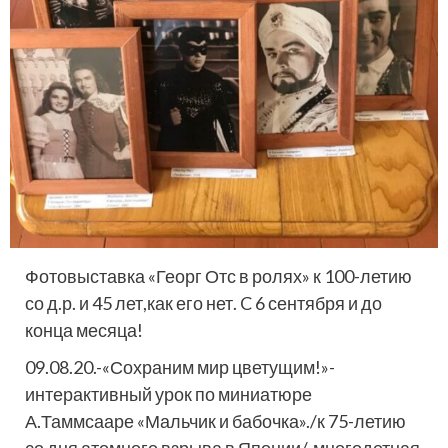
Фотовыставка «Георг Отс в ролях» к 100-летию
со д.р. и 45 лет,как его нет. C 6 сентября и до
конца месяца!
09.08.20.-«Сохраним мир цветущим!»-
интерактивный урок по миниатюре
А.Таммсааре «Мальчик и бабочка»./к 75-летию
со дня атомного взрыва в Японии/-многодетная