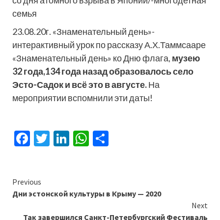
семья
23.08.20г. «Знаменательный день»-
интерактивный урок по рассказу А.Х.Таммсааре
«Знаменательный день» ко Дню флага,
музею
32 года,134 года назад образовалось село
Эсто-Садок и всё это в августе.
На
мероприятии вспомнили эти даты!
Facebook
Twitter
LinkedIn
WhatsApp
Отправить
Continue
Previous
Дни эстонской культуры в Крыму — 2020
Reading
Next
Так завершился Санкт-Петербургский Фестиваль