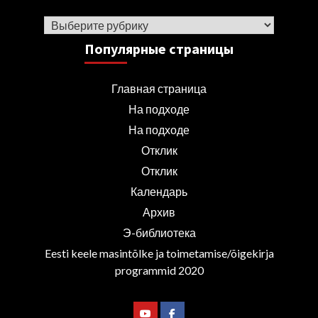
Рубрики
Популярные страницы
Главная страница
На подходе
На подходе
Отклик
Отклик
Календарь
Архив
Э-библиотека
Eesti keele masintõlke ja toimetamise/õigekirja
programmid 2020