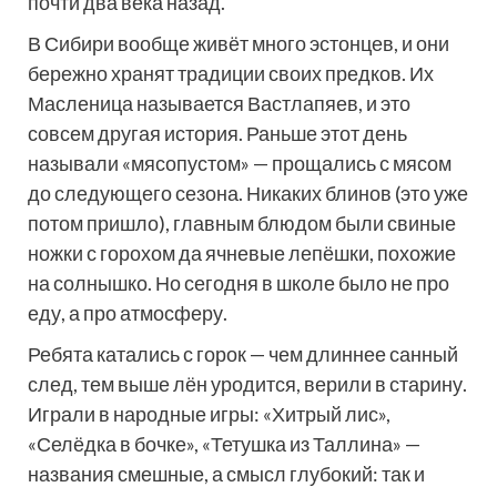
почти два века назад.
В Сибири вообще живёт много эстонцев, и они
бережно хранят традиции своих предков. Их
Масленица называется Вастлапяев, и это
совсем другая история. Раньше этот день
называли «мясопустом» — прощались с мясом
до следующего сезона. Никаких блинов (это уже
потом пришло), главным блюдом были свиные
ножки с горохом да ячневые лепёшки, похожие
на солнышко. Но сегодня в школе было не про
еду, а про атмосферу.
Ребята катались с горок — чем длиннее санный
след, тем выше лён уродится, верили в старину.
Играли в народные игры: «Хитрый лис»,
«Селёдка в бочке», «Тетушка из Таллина» —
названия смешные, а смысл глубокий: так и