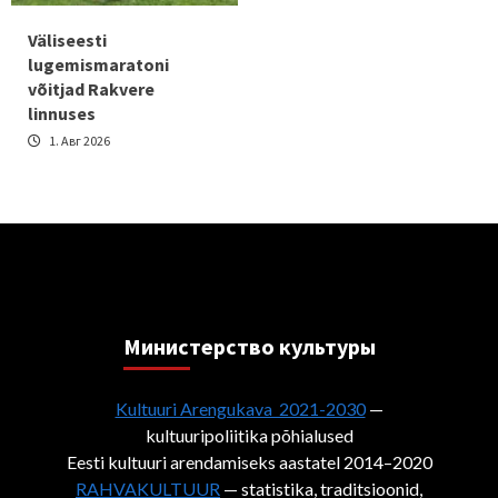
Väliseesti
lugemismaratoni
võitjad Rakvere
linnuses
1. Авг 2026
Министерствo культуры
Kultuuri Arengukava 2021-2030
—
kultuuripoliitika põhialused
Eesti kultuuri arendamiseks aastatel 2014–2020
RAHVAKULTUUR
— statistika, traditsioonid,