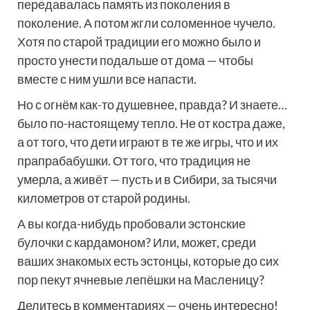
передавалась память из поколения в
поколение. А потом жгли соломенное чучело.
Хотя по старой традиции его можно было и
просто унести подальше от дома — чтобы
вместе с ним ушли все напасти.
Но с огнём как-то душевнее, правда? И знаете…
было по-настоящему тепло. Не от костра даже,
а от того, что дети играют в те же игры, что и их
прапрабабушки. От того, что традиция не
умерла, а живёт — пусть и в Сибири, за тысячи
километров от старой родины.
А вы когда-нибудь пробовали эстонские
булочки с кардамоном? Или, может, среди
ваших знакомых есть эстонцы, которые до сих
пор пекут ячневые лепёшки на Масленицу?
Делитесь в комментариях — очень интересно!