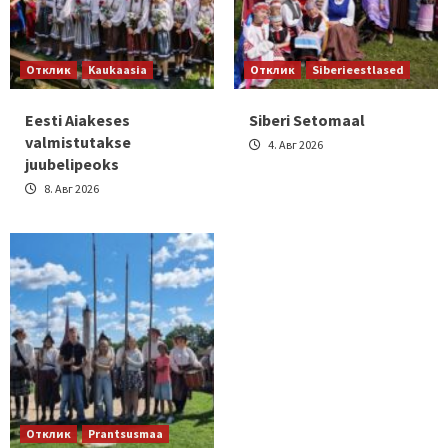
Отклик
Kaukaasia
Отклик
Siberieestlased
Eesti Aiakeses
Siberi Setomaal
valmistutakse
4. Авг 2026
juubelipeoks
8. Авг 2026
Отклик
Prantsusmaa