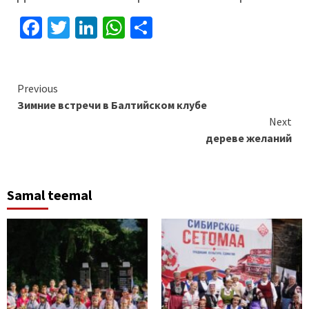
Facebook
Twitter
LinkedIn
WhatsApp
Отправить
Continue
Previous
Зимние встречи в Балтийском клубе
Reading
Next
дереве желаний
Samal teemal