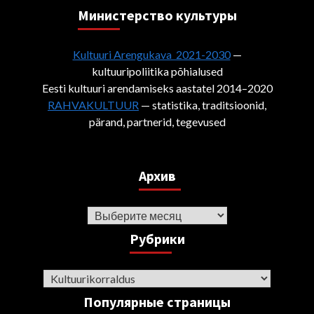
Министерствo культуры
Kultuuri Arengukava 2021-2030
—
kultuuripoliitika põhialused
Eesti kultuuri arendamiseks aastatel 2014–2020
RAHVAKULTUUR
— statistika, traditsioonid,
pärand, partnerid, tegevused
Архив
Архив
Рубрики
Рубрики
Популярные страницы