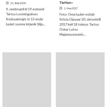
Tartus»
21. Фев 2018
1. Ноя 2017
9. veebruaril kl 19 esitasid
Tartus Loomingulises
Foto: Oma luulet esitab
Kodusalongis nr 15 enda
Krista Ojasaar 20. oktoobrlil
luulet soome kirjanik Silja…
2017 kell 18 toimus Tartus
Oskar Lutsu
Majamuuseumis…