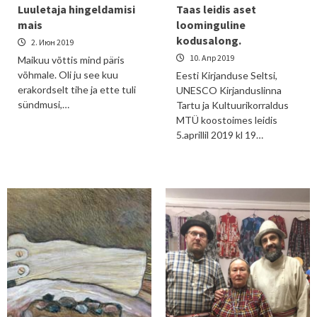
Luuletaja hingeldamisi
Taas leidis aset
mais
loominguline
kodusalong.
2. Июн 2019
10. Апр 2019
Maikuu võttis mind päris
võhmale. Oli ju see kuu
Eesti Kirjanduse Seltsi,
erakordselt tihe ja ette tuli
UNESCO Kirjanduslinna
sündmusi,…
Tartu ja Kultuurikorraldus
MTÜ koostoimes leidis
5.aprillil 2019 kl 19…