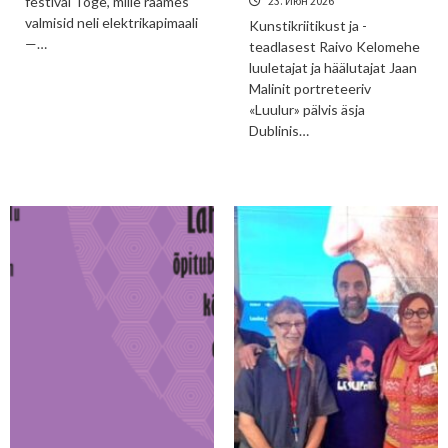
festival Tõge, mille raames
23. Июн 2026
valmisid neli elektrikapimaali
Kunstikriitikust ja -
—…
teadlasest Raivo Kelomehe
luuletajat ja häälutajat Jaan
Malinit portreteeriv
«Luulur» pälvis äsja
Dublinis…