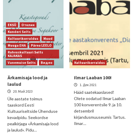
EKSÜ
Отклик
Kunderi Selts
Kultuurikorraldus
Muud
Muuga EHA
Pärnu LEELO
Rahvuskultuuri Selts
KAJAKAS
Vanemuise Selts
Видео
Kultuurikorraldus
Ärkamisaja lood ja
Ilmar Laaban 100!
laulud
1. Дек 2021
20. Май 2023
Hääd saatekaaslased!
Olete oodatud Ilmar Laaban
Üle aastate toimus
100 konverentsile 9. ja 10.
taaskord Eesti
detsembril
Kultuuriseltside Ühenduse
kirjandusmuuseumis Tartus.
kevadpidu. Seekordse
Ilmar…
pealkirjaga «Ärkamisaja lood
ja laulud». Pidu…