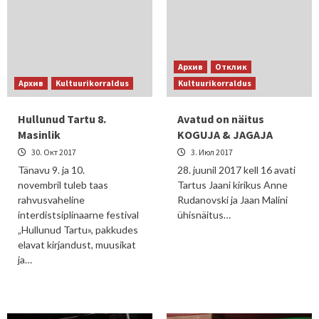
Архив
Отклик
Архив
Kultuurikorraldus
Kultuurikorraldus
Hullunud Tartu 8.
Avatud on näitus
Masinlik
KOGUJA & JAGAJA
30. Окт 2017
3. Июл 2017
Tänavu 9. ja 10.
28. juunil 2017 kell 16 avati
novembril tuleb taas
Tartus Jaani kirikus Anne
rahvusvaheline
Rudanovski ja Jaan Malini
interdistsiplinaarne festival
ühisnäitus…
„Hullunud Tartu», pakkudes
elavat kirjandust, muusikat
ja…