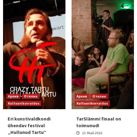
Архив
Отклик
Архив
Отклик
Kultuurikorraldus
Kultuurikorraldus
Eri kunstivaldkondi
TarSlämmi finaal on
ühendav festival
toimunud!
„Hullunud Tartu“
13. Май 2016