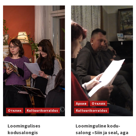
Архив
Отклик
Отклик
Kultuurikorraldus
Kultuurikorraldus
Loomingulises
Loominguline kodu-
kodusalongis
salong «Siin ja seal, aga