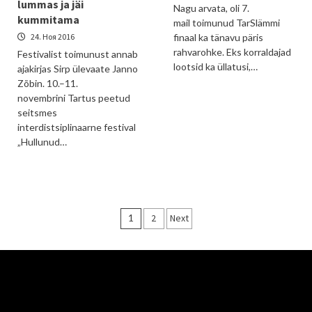
lummas ja jäi
Nagu arvata, oli 7.
kummitama
mail toimunud TarSlämmi
24. Ноя 2016
finaal ka tänavu päris
rahvarohke. Eks korraldajad
Festivalist toimunust annab
lootsid ka üllatusi,…
ajakirjas Sirp ülevaate Janno
Zõbin. 10.–11.
novembrini Tartus peetud
seitsmes
interdistsiplinaarne festival
„Hullunud…
Пагинация
1
2
Next
записей