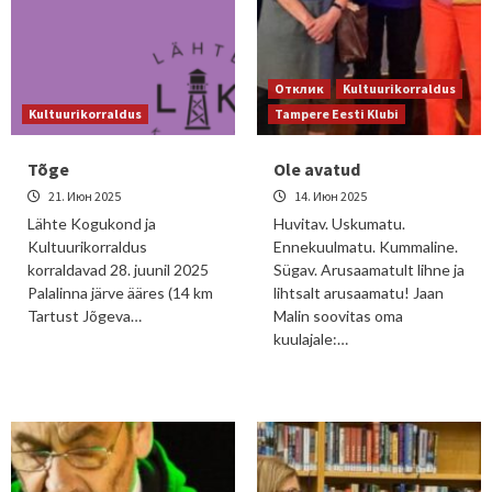
Отклик
Kultuurikorraldus
Kultuurikorraldus
Tampere Eesti Klubi
Tõge
Ole avatud
21. Июн 2025
14. Июн 2025
Lähte Kogukond ja
Huvitav. Uskumatu.
Kultuurikorraldus
Ennekuulmatu. Kummaline.
korraldavad 28. juunil 2025
Sügav. Arusaamatult lihne ja
Palalinna järve ääres (14 km
lihtsalt arusaamatu! Jaan
Tartust Jõgeva…
Malin soovitas oma
kuulajale:…