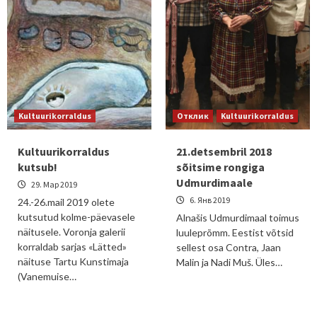
Kultuurikorraldus
Отклик
Kultuurikorraldus
Kultuurikorraldus
21.detsembril 2018
kutsub!
sõitsime rongiga
Udmurdimaale
29. Мар 2019
6. Янв 2019
24.-26.mail 2019 olete
kutsutud kolme-päevasele
Alnašis Udmurdimaal toimus
näitusele. Voronja galerii
luuleprõmm. Eestist võtsid
korraldab sarjas «Lätted»
sellest osa Contra, Jaan
näituse Tartu Kunstimaja
Malin ja Nadi Muš. Üles…
(Vanemuise…