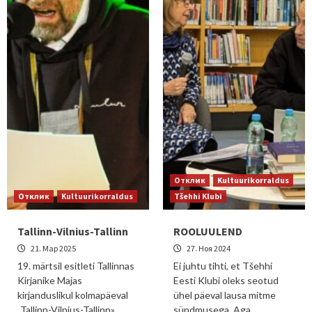
Отклик
Kultuurikorraldus
Отклик
Kultuurikorraldus
Tšehhi Klubi
Tallinn-Vilnius-Tallinn
ROOLUULEND
21. Мар 2025
27. Ноя 2024
19. märtsil esitleti Tallinnas
Ei juhtu tihti, et Tšehhi
Kirjanike Majas
Eesti Klubi oleks seotud
kirjanduslikul kolmapäeval
ühel päeval lausa mitme
„Tallinn-Vilnius-Tallinn»
sündmusega. Aga…