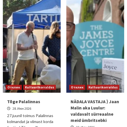
Отклик
Kultuurikorraldus
Отклик
Kultuurikorraldus
Tõge Palalinnas
NÄDALA VASTAJA ⟩ Jaan
Malin aka Luulur:
28. Июн 2026
valdavalt sürreaalne
27.juunil toimus Palalinnas
meid ümbritsebki
kolmandat ja viimast korda