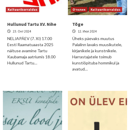
Kultuurikorraldus
Отклик
Kultuurikorraldus
Hullunud Tartu XV. Nihe
Tõge
23. Окт 2024
12. Июл 2024
NELJAPÄEV (7. XI) 17.00
Üheks päevaks muutus
Eesti Raamatuaasta 2025
Palalinn lavaks muusikutele,
näituse avamine Tartu
kirjanikele ja kunstnikele.
Kaubamaja aatriumis 18.00
Harrastajatele toimub
Hullunud Tartu…
kunstiõpituba hommikul ja
avatud…