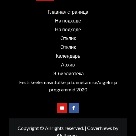
Главная страница
На подходе
На подходе
Отклик
Отклик
Календарь
Архив
Э-библиотека
Eesti keele masintõlke ja toimetamise/õigekirja
programmid 2020
Youtube
Facebook
Copyright © All rights reserved.
|
CoverNews
by
AF themes.