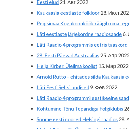
Eesti elud
21. Авг 2022
Kaukaasia eestlaste folkloor
28. Июл 202
Peipsimaa Kogukonnköök räägib oma teg
Läti eestlaste järjekordne raadiosaade
6.
Läti Raadio 4 programmis eetris taaskord
28. Eesti Päevad Austraalias
25. Апр 202
Helja Kirber. Üleilma koolist
15. Мар 2022
Arnold Rutto – ehitades silda Kaukaasia ee
Läti Eesti Seltsi uudised
9. Фев 2022
Läti Raadio 4 programmi eestikeelne saa
Kohtumine Tõnu Tepandiga Folgiklubis
26
Soome eesti noored Helsingi raadios
28. 