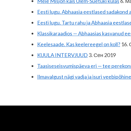
Meie Misjon käis Ülem-Suetuki külas
6. М
Eesti lugu. Abhaasia eestlased sadakond a
Eesti lugu. Tartu rahu ja Abhaasia eestlas
Klassikaraadios — Abhaasias kasvanud ees
Keelesaade. Kas keelereegel on koll?
16. 
KUULA INTERVJUUD
3. Сен 2019
Taasiseseisvumispäeva eri — tee pereko
Ilmavalgust nägi vadja ja isuri veebipõhine