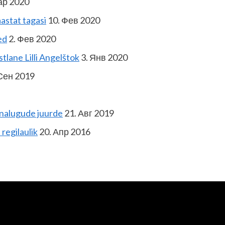
ар 2020
astat tagasi
10. Фев 2020
ed
2. Фев 2020
tlane Lilli Angelštok
3. Янв 2020
Сен 2019
nnalugude juurde
21. Авг 2019
 regilaulik
20. Апр 2016