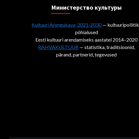
Министерствo культуры
Kultuuri Arengukava 2021-2030
— kultuuripoliiti
põhialused
Eesti kultuuri arendamiseks aastatel 2014–2020
RAHVAKULTUUR
— statistika, traditsioonid,
pärand, partnerid, tegevused