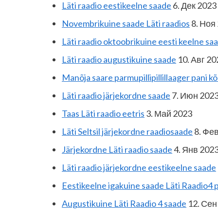
Läti raadio eestikeelne saade
6. Дек 2023
Novembrikuine saade Läti raadios
8. Ноя
Läti raadio oktoobrikuine eesti keelne sa
Läti raadio augustikuine saade
10. Авг 20
Manõja saare parmupillipillillaager pani 
Läti raadio järjekordne saade
7. Июн 202
Taas Läti raadio eetris
3. Май 2023
Läti Seltsil järjekordne raadiosaade
8. Фе
Järjekordne Läti raadio saade
4. Янв 202
Läti raadio järjekordne eestikeelne saade
Eestikeelne igakuine saade Läti Raadio4
Augustikuine Läti Raadio 4 saade
12. Сен