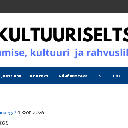
, eestlane
Контакт
Э-библиотека
EST
ENG
ooaega!
4. Фев 2026
2025