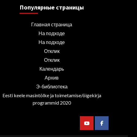
Популярные страницы
Главная страница
На подходе
На подходе
Отклик
Отклик
Календарь
Архив
Э-библиотека
Eesti keele masintõlke ja toimetamise/õigekirja
programmid 2020
Youtube
Facebook