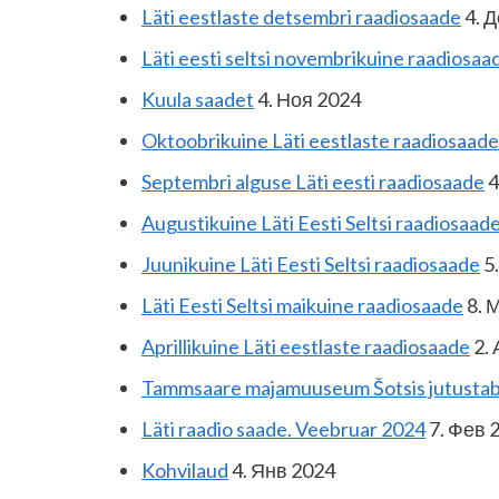
Läti eestlaste detsembri raadiosaade
4. Д
Läti eesti seltsi novembrikuine raadiosaa
Kuula saadet
4. Ноя 2024
Oktoobrikuine Läti eestlaste raadiosaade
Septembri alguse Läti eesti raadiosaade
4
Augustikuine Läti Eesti Seltsi raadiosaad
Juunikuine Läti Eesti Seltsi raadiosaade
5
Läti Eesti Seltsi maikuine raadiosaade
8. 
Aprillikuine Läti eestlaste raadiosaade
2. 
Tammsaare majamuuseum Šotsis jutustab 
Läti raadio saade. Veebruar 2024
7. Фев 
Kohvilaud
4. Янв 2024