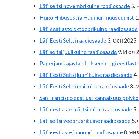
Läti seltsi novembrikuine raadiosaade
5. 
Hugo Hiibusest ja Huumorimuuseumist
1
Läti eestlaste oktoobrikuine raadiosaade
Läti Eesti Seltsi raadiosaade
3. Сен 2025
Läti seltsi juulikuine raadiosaade
9. Июл 
Paperjam kajastab Luksemburgi eestlaste
Läti Eesti Seltsi juunikuine raadiosaade
4.
Läti Eesti Seltsi maikuine raadiosaade
8. 
San Francisco eestlust kannab uus põlvk
Läti eestlaste märtsikuine raadiosaade
5.
Läti seltsi veebruarikuine raadiosaade
5. 
Läti eestlaste jaanuari raadiosaade
8. Ян