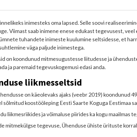
nnelikeks inimesteks oma lapsed. Selle soovi realiseerimin
uge. Viimast saab inimene enese edukast tegevusest, veel
kümnete tuhandete inimeste kuulumine seltsidesse, et harra
 suhtlemine väga paljude inimestega.
id on koondunud mitmesugustesse liitudesse ja ühenduste
dada ja paremaid tegevuskogemusi edasi anda.
nduse liikmesseltsid
 Ühendusse on käeolevaks ajaks (veebr 2019) koondunud 49 e
sel sõlmitud koostööleping Eesti Saarte Koguga Eestimaa s
u liikmesriikides ja võimaluse piirides ka kogu maailmas t
ide mitmekülgse tegevuse, Ühenduse ühiste ürituste korra