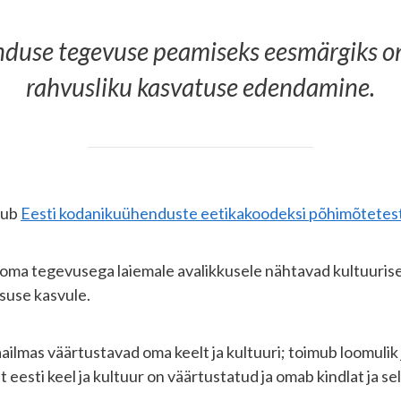
nduse tegevuse peamiseks eesmärgiks on 
rahvusliku kasvatuse edendamine.
tub
Eesti kodanikuühenduste eetikakoodeksi põhimõtetest
ma tegevusega laiemale avalikkusele nähtavad kultuuriselts
suse kasvule.
aailmas väärtustavad oma keelt ja kultuuri; toimub loomulik 
 eesti keel ja kultuur on väärtustatud ja omab kindlat ja se