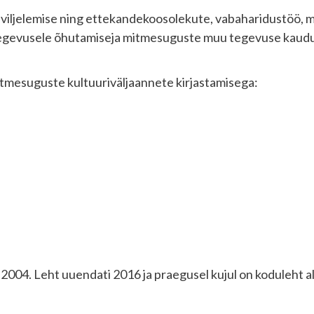
i viljelemise ning ettekandekoosolekute, vabaharidustöö, 
tegevusele õhutamiseja mitmesuguste muu tegevuse kaudu
tmesuguste kultuuriväljaannete kirjastamisega:
2004. Leht uuendati 2016 ja praegusel kujul on koduleht 