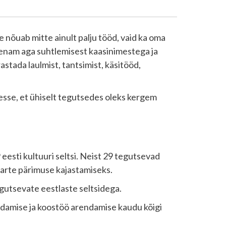
e nõuab mitte ainult palju tööd, vaid ka oma
 enam aga suhtlemisest kaasinimestega ja
stada laulmist, tantsimist, käsitööd,
sse, et ühiselt tegutsedes oleks kergem
esti kultuuri seltsi. Neist 29 tegutsevad
aarte pärimuse kajastamiseks.
egutsevate eestlaste seltsidega.
ldamise ja koostöö arendamise kaudu kõigi