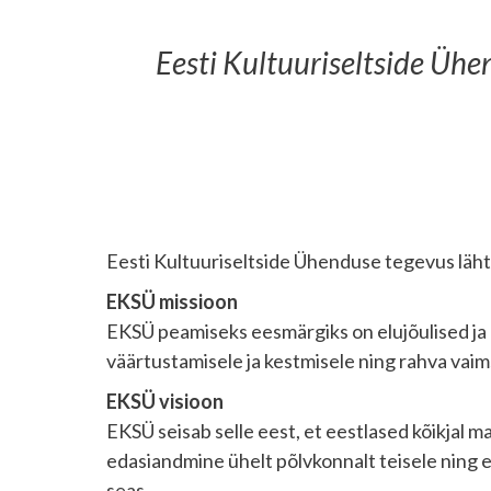
Eesti Kultuuriseltside Ühe
Eesti Kultuuriseltside Ühenduse tegevus läh
EKSÜ missioon
EKSÜ peamiseks eesmärgiks on elujõulised ja o
väärtustamisele ja kestmisele ning rahva vaim
EKSÜ visioon
EKSÜ seisab selle eest, et eestlased kõikjal m
edasiandmine ühelt põlvkonnalt teisele ning et
seas.