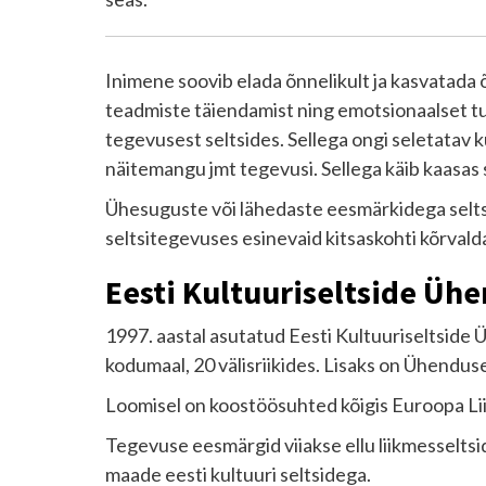
Inimene soovib elada õnnelikult ja kasvatada õ
teadmiste täiendamist ning emotsionaalset t
tegevusest seltsides. Sellega ongi seletatav 
näitemangu jmt tegevusi. Sellega käib kaasas
Ühesuguste või lähedaste eesmärkidega selts
seltsitegevuses esinevaid kitsaskohti kõrval
Eesti Kultuuriseltside Ühe
1997. aastal asutatud Eesti Kultuuriseltside
kodumaal, 20 välisriikides. Lisaks on Ühendu
Loomisel on koostöösuhted kõigis Euroopa Liid
Tegevuse eesmärgid viiakse ellu liikmesselts
maade eesti kultuuri seltsidega.