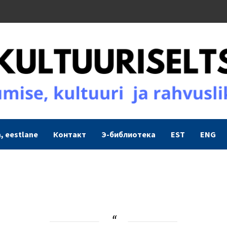
, eestlane
Контакт
Э-библиотека
EST
ENG