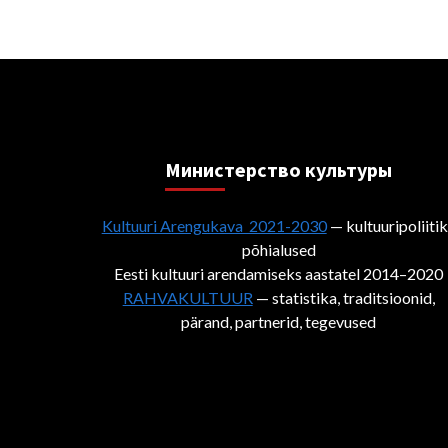
Министерствo культуры
Kultuuri Arengukava 2021-2030
— kultuuripoliiti
põhialused
Eesti kultuuri arendamiseks aastatel 2014–2020
RAHVAKULTUUR
— statistika, traditsioonid,
pärand, partnerid, tegevused