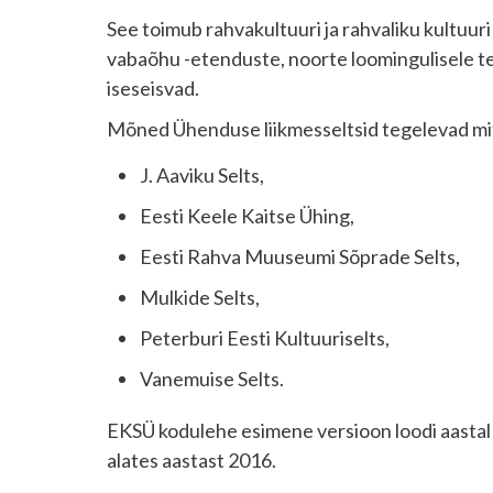
See toimub rahvakultuuri ja rahvaliku kultuur
vabaõhu -etenduste, noorte loomingulisele 
iseseisvad.
Mõned Ühenduse liikmesseltsid tegelevad mi
J. Aaviku Selts,
Eesti Keele Kaitse Ühing,
Eesti Rahva Muuseumi Sõprade Selts,
Mulkide Selts,
Peterburi Eesti Kultuuriselts,
Vanemuise Selts.
EKSÜ kodulehe esimene versioon loodi aastal 
alates aastast 2016.