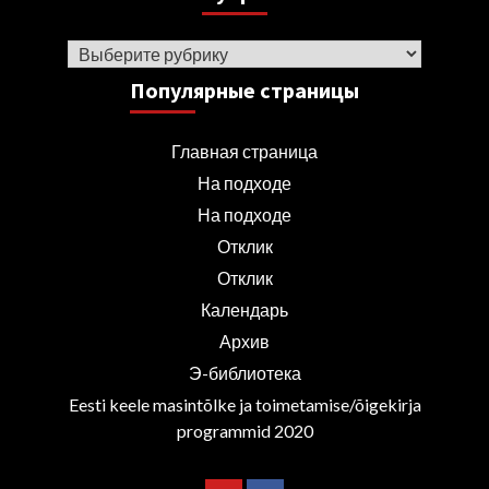
Рубрики
Популярные страницы
Главная страница
На подходе
На подходе
Отклик
Отклик
Календарь
Архив
Э-библиотека
Eesti keele masintõlke ja toimetamise/õigekirja
programmid 2020