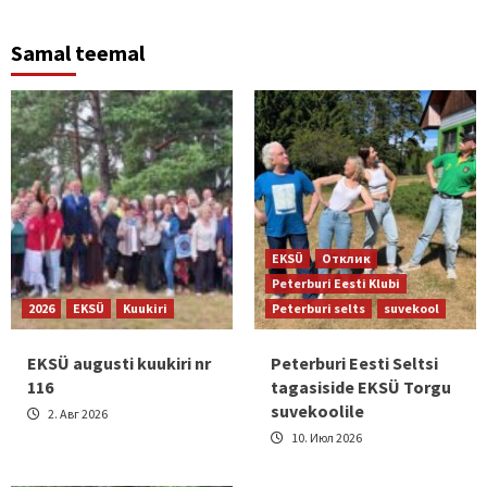
Samal teemal
EKSÜ
Отклик
Peterburi Eesti Klubi
2026
EKSÜ
Kuukiri
Peterburi selts
suvekool
EKSÜ augusti kuukiri nr
Peterburi Eesti Seltsi
116
tagasiside EKSÜ Torgu
suvekoolile
2. Авг 2026
10. Июл 2026