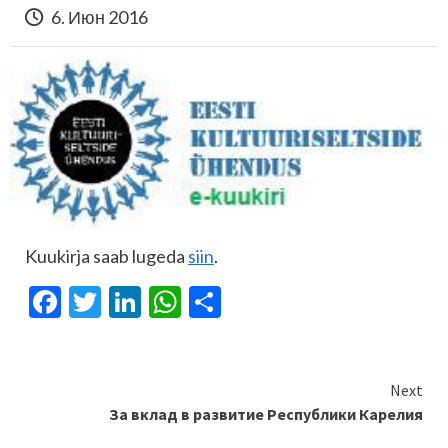
6. Июн 2016
Kuukirja saab lugeda
siin
.
Facebook
Twitter
LinkedIn
WhatsApp
Отправить
Continue
Next
За вклад в развитие Республики Карелия
Reading