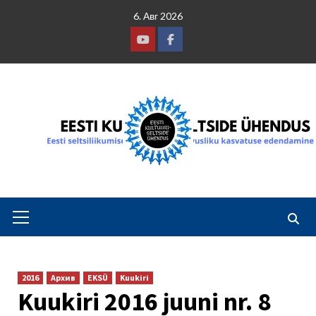
Skip
6. Авг 2026
to
content
Youtube
Facebook
Primary
Menu
2016
Архив
EKSÜ
Kuukiri
Kuukiri 2016 juuni nr. 8