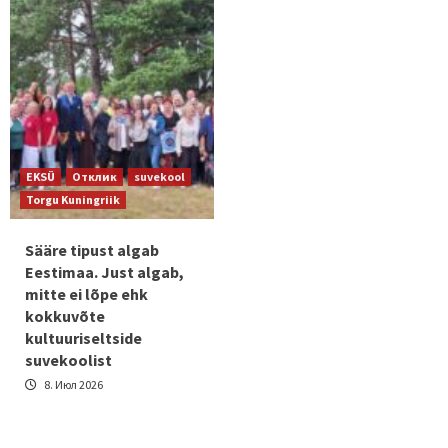
EKSÜ
Отклик
suvekool
Torgu Kuningriik
Sääre tipust algab
Eestimaa. Just algab,
mitte ei lõpe ehk
kokkuvõte
kultuuriseltside
suvekoolist
8. Июл 2026