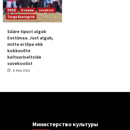
EKSÜ
Отклик
suvekool
Torgu Kuningriik
Sääre tipust algab
Eestimaa. Just algab,
mitte ei lõpe ehk
kokkuvõte
kultuuriseltside
suvekoolist
8. Июл 2026
Министерствo культуры