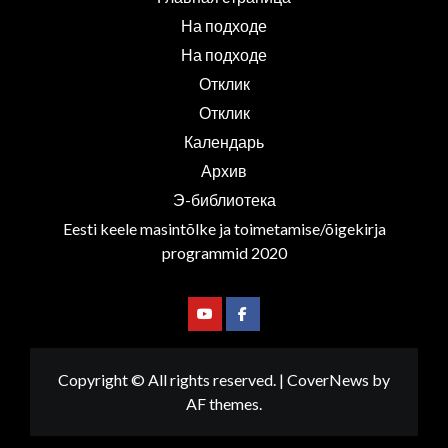
На подходе
На подходе
Отклик
Отклик
Календарь
Архив
Э-библиотека
Eesti keele masintõlke ja toimetamise/õigekirja
programmid 2020
Youtube
Facebook
Copyright © All rights reserved.
|
CoverNews
by
AF themes.