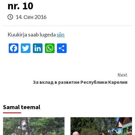
nr. 10
14. Сен 2016
Kuukirja saab lugeda
siin
Facebook
Twitter
LinkedIn
WhatsApp
Отправить
Continue
Next
За вклад в развитие Республики Карелия
Reading
Samal teemal