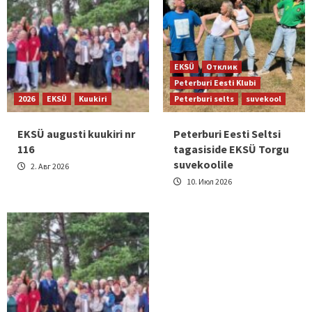
EKSÜ
Отклик
Peterburi Eesti Klubi
2026
EKSÜ
Kuukiri
Peterburi selts
suvekool
EKSÜ augusti kuukiri nr
Peterburi Eesti Seltsi
116
tagasiside EKSÜ Torgu
suvekoolile
2. Авг 2026
10. Июл 2026