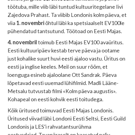
töötuba, mille viib läbi tuntud kultuuritegelane Iivi
Zajedova Prahast. Ta viibib Londonis kolm päeva, et
viia
1. novembri
õhtul läbi ka spetsiaalselt EV100le
pühendatud tantsutund. Töötoad on Eesti Majas.
4. novembril
toimub Eesti Majas EV100 avaüritus.
Eesti kultuuripäev kestab terve päeva ja ootame
just kohalike suurt huvi eesti ajaloo vastu. Üritus on
eesti ja inglise keeles. Meil on suur rõõm, et
loenguga esineb ajaloolane Ott Sandrak. Päeva
lõpetavad eesti uuemad lühifilmid. Madli Lääne-
Metsalu tutvustab filmi «Kolm päeva augustis».
Kohapeal on eesti kohvik eesti toitudega.
Kõik üritused toimuvad Eesti Majas Londonis.
Üritused viivad läbi Londoni Eesti Seltsi, Eesti Guild
Londonis ja LES’i rahvatantsurühma
eestvedajad. Tavapäraselt on kaasatud palju