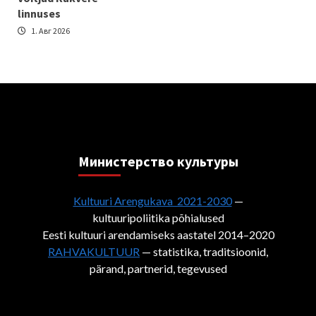
linnuses
1. Авг 2026
Министерствo культуры
Kultuuri Arengukava 2021-2030
—
kultuuripoliitika põhialused
Eesti kultuuri arendamiseks aastatel 2014–2020
RAHVAKULTUUR
— statistika, traditsioonid,
pärand, partnerid, tegevused