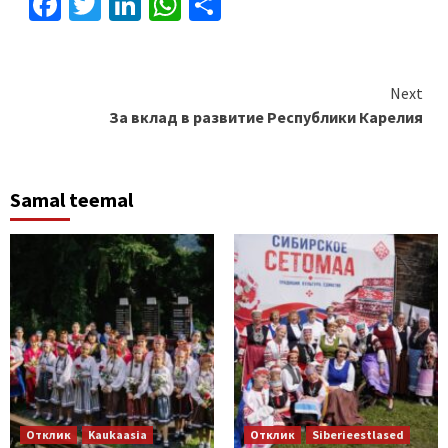
Facebook
Twitter
LinkedIn
WhatsApp
Отправить
Continue
Next
За вклад в развитие Республики Карелия
Reading
Samal teemal
Отклик
Kaukaasia
Отклик
Siberieestlased