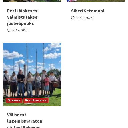
Eesti Aiakeses
Siberi Setomaal
valmistutakse
4. Авг 2026
juubelipeoks
8. Авг 2026
Отклик
Prantsusmaa
Väliseesti
lugemismaratoni
võitjad Rakvere