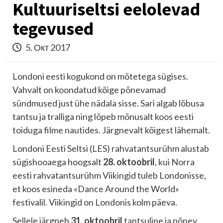
Kultuuriseltsi eelolevad
tegevused
5. Окт 2017
Londoni eesti kogukond on mõtetega sügises.
Vahvalt on koondatud kõige põnevamad
sündmused just ühe nädala sisse. Sari algab lõbusa
tantsu ja tralliga ning lõpeb mõnusalt koos eesti
toiduga filme nautides. Järgnevalt kõigest lähemalt.
Londoni Eesti Seltsi (LES) rahvatantsurühm alustab
sügishooaega hoogsalt
28. oktoobril
, kui Norra
eesti rahvatantsurühm Viikingid tuleb Londonisse,
et koos esineda «Dance Around the World»
festivalil. Viikingid on Londonis kolm päeva.
Sellele järgneb
31. oktoobril
tantsuline ja põnev