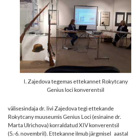
I. Zajedova tegemas ettekannet Rokytcany
Genius loci konverentsil
välisesindaja dr. Iivi Zajedova tegi ettekande
Rokytcany muuseumis Genius Loci (esinaine dr.
Marta Ulrichova) korraldatud XIV konverentsil
(5.-6. novembril). Ettekanne ilmub järgmisel aastal