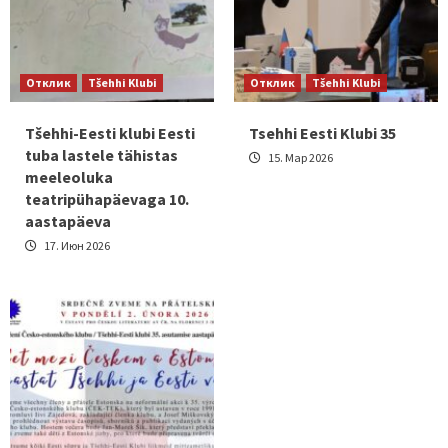
Отклик
Tšehhi Klubi
Отклик
Tšehhi Klubi
Tšehhi-Eesti klubi Eesti
Tsehhi Eesti Klubi 35
tuba lastele tähistas
15. Мар 2026
meeleoluka
teatripühapäevaga 10.
aastapäeva
17. Июн 2026