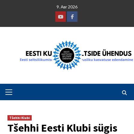
Skip
9. Авг 2026
to
content
Youtube
Facebook
Primary
Menu
Tšehhi Klubi
Tšehhi Eesti Klubi sügis