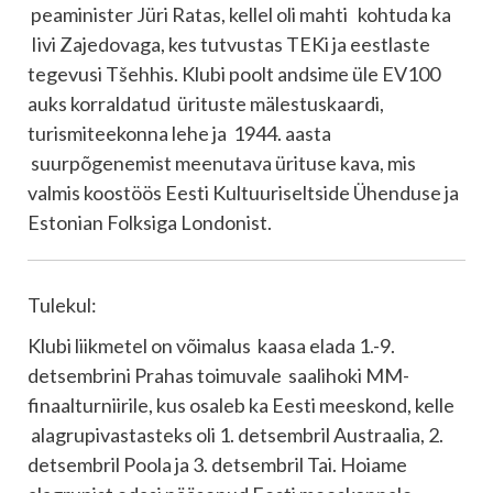
peaminister Jüri Ratas, kellel oli mahti kohtuda ka
Iivi Zajedovaga, kes tutvustas TEKi ja eestlaste
tegevusi Tšehhis. Klubi poolt andsime üle EV100
auks korraldatud ürituste mälestuskaardi,
turismiteekonna lehe ja 1944. aasta
suurpõgenemist meenutava ürituse kava, mis
valmis koostöös Eesti Kultuuriseltside Ühenduse ja
Estonian Folksiga Londonist.
Tulekul:
Klubi liikmetel on võimalus kaasa elada 1.-9.
detsembrini Prahas toimuvale saalihoki MM-
finaalturniirile, kus osaleb ka Eesti meeskond, kelle
alagrupivastasteks oli 1. detsembril Austraalia, 2.
detsembril Poola ja 3. detsembril Tai. Hoiame