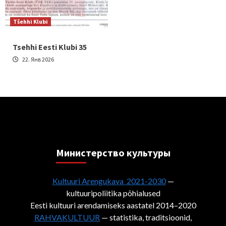
Tšehhi Klubi
Tsehhi Eesti Klubi 35
22. Янв 2026
Министерствo культуры
Kultuuri Arengukava 2021-2030
—
kultuuripoliitika põhialused
Eesti kultuuri arendamiseks aastatel 2014–2020
RAHVAKULTUUR
— statistika, traditsioonid,