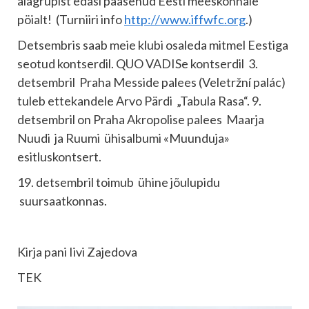
alagrupist edasi pääsenud Eesti meeskonnale
pöialt! (Turniiri info
http://www.iffwfc.org
.)
Detsembris saab meie klubi osaleda mitmel Eestiga
seotud kontserdil. QUO VADISe kontserdil 3.
detsembril Praha Messide palees (Veletržní palác)
tuleb ettekandele Arvo Pärdi „Tabula Rasa“. 9.
detsembril on Praha Akropolise palees Maarja
Nuudi ja Ruumi ühisalbumi «Muunduja»
esitluskontsert.
19. detsembril toimub ühine jõulupidu
suursaatkonnas.
Kirja pani Iivi Zajedova
TEK