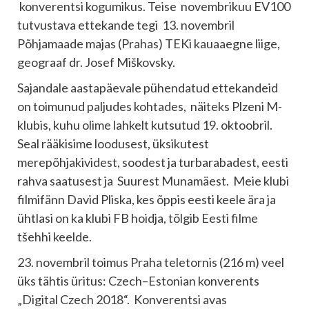
konverentsi kogumikus. Teise novembrikuu EV100
tutvustava ettekande tegi 13. novembril
Põhjamaade majas (Prahas) TEKi kauaaegne liige,
geograaf dr. Josef Miškovsky.
Sajandale aastapäevale pühendatud ettekandeid
on toimunud paljudes kohtades, näiteks Plzeni M-
klubis, kuhu olime lahkelt kutsutud 19. oktoobril.
Seal rääkisime loodusest, üksikutest
merepõhjakividest, soodest ja turbarabadest, eesti
rahva saatusest ja Suurest Munamäest. Meie klubi
filmifänn David Pliska, kes õppis eesti keele ära ja
ühtlasi on ka klubi FB hoidja, tõlgib Eesti filme
tšehhi keelde.
23. novembril toimus Praha teletornis (216 m) veel
üks tähtis üritus: Czech–Estonian konverents
„Digital Czech 2018“. Konverentsi avas