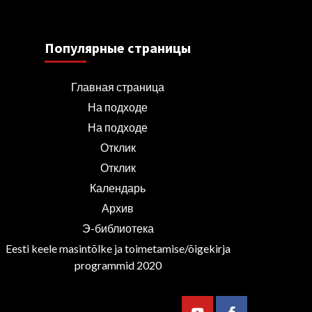
Популярные страницы
Главная страница
На подходе
На подходе
Отклик
Отклик
Календарь
Архив
Э-библиотека
Eesti keele masintõlke ja toimetamise/õigekirja
programmid 2020