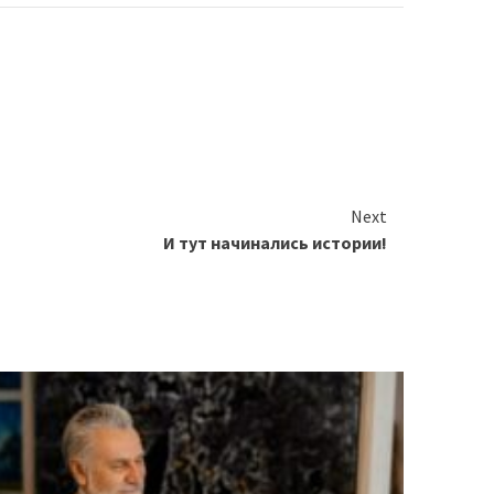
Next
И тут начинались истории!