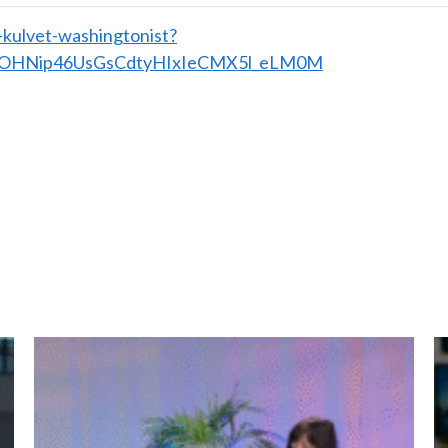
ar-kulvet-washingtonist?
fxOHNip46UsGsCdtyHIxIeCMX5l_eLM0M
ь