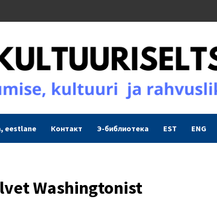
, eestlane
Контакт
Э-библиотека
EST
ENG
ülvet Washingtonist