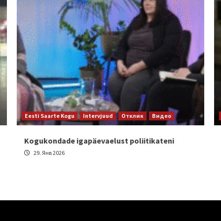
Eesti Saarte Kogu
Intervjuud
Отклик
Видео
Kogukondade igapäevaelust poliitikateni
29. Янв 2026