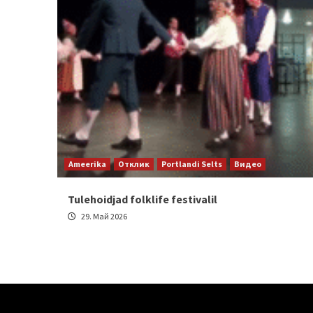
Ameerika
Отклик
Portlandi Selts
Видео
Tulehoidjad folklife festivalil
29. Май 2026