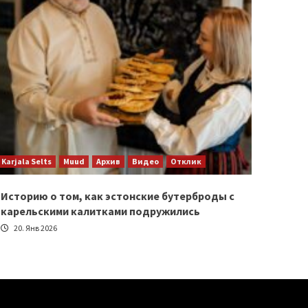
Karjala Selts
Muud
Архив
Видео
Отклик
Историю о том, как эстонские бутерброды с
карельскими калитками подружились
20. Янв 2026