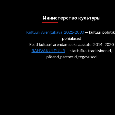
Министерствo культуры
Kultuuri Arengukava 2021-2030
— kultuuripoliiti
põhialused
Eesti kultuuri arendamiseks aastatel 2014–2020
RAHVAKULTUUR
— statistika, traditsioonid,
pärand, partnerid, tegevused