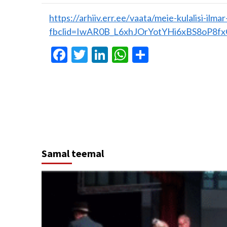
https://arhiiv.err.ee/vaata/meie-kulalisi-ilm
fbclid=IwAR0B_L6xhJOrYotYHi6xBS8oP8
Facebook
Twitter
LinkedIn
WhatsApp
Отправит
Continue
Reading
Samal teemal