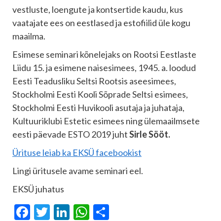
vestluste, loengute ja kontsertide kaudu, kus
vaatajate ees on eestlased ja estofiilid üle kogu
maailma.
Esimese seminari kõnelejaks on Rootsi Eestlaste
Liidu 15. ja esimene naisesimees, 1945. a. loodud
Eesti Teadusliku Seltsi Rootsis aseesimees,
Stockholmi Eesti Kooli Sõprade Seltsi esimees,
Stockholmi Eesti Huvikooli asutaja ja juhataja,
Kultuuriklubi Estetic esimees ning ülemaailmsete
eesti päevade ESTO 2019 juht
Sirle Sööt.
Ürituse leiab ka EKSÜ facebookist
Lingi üritusele avame seminari eel.
EKSÜ juhatus
Facebook
Twitter
LinkedIn
WhatsApp
Отправить