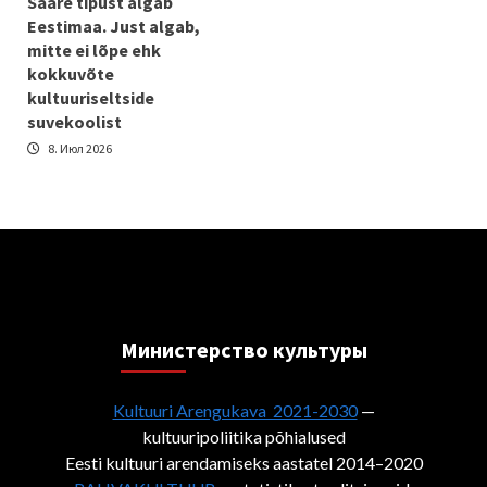
Sääre tipust algab
Eestimaa. Just algab,
mitte ei lõpe ehk
kokkuvõte
kultuuriseltside
suvekoolist
8. Июл 2026
Министерствo культуры
Kultuuri Arengukava 2021-2030
—
kultuuripoliitika põhialused
Eesti kultuuri arendamiseks aastatel 2014–2020