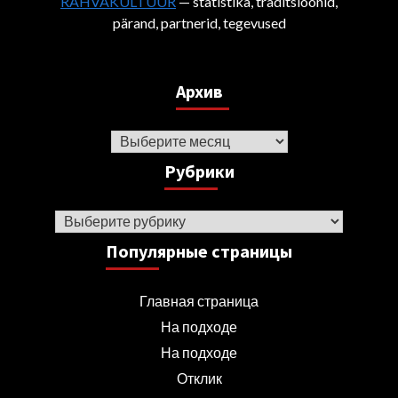
RAHVAKULTUUR
— statistika, traditsioonid,
pärand, partnerid, tegevused
Архив
Архив
Рубрики
Рубрики
Популярные страницы
Главная страница
На подходе
На подходе
Отклик