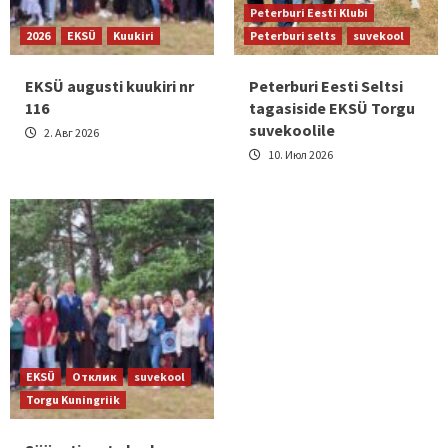
Peterburi Eesti Klubi
2026
EKSÜ
Kuukiri
Peterburi selts
suvekool
EKSÜ augusti kuukiri nr
Peterburi Eesti Seltsi
116
tagasiside EKSÜ Torgu
suvekoolile
2. Авг 2026
10. Июл 2026
EKSÜ
Отклик
suvekool
Torgu Kuningriik