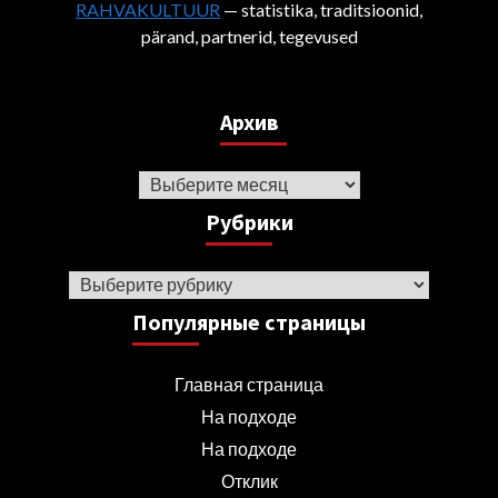
RAHVAKULTUUR
— statistika, traditsioonid,
pärand, partnerid, tegevused
Архив
Архив
Рубрики
Рубрики
Популярные страницы
Главная страница
На подходе
На подходе
Отклик