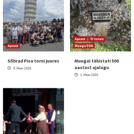
Архив
Отклик
Архив
Muuga EHA
Sõbrad Pisa torni juures
Muugal tähistati 500
aastast ajalugu
9. Июн 2026
1. Июн 2026