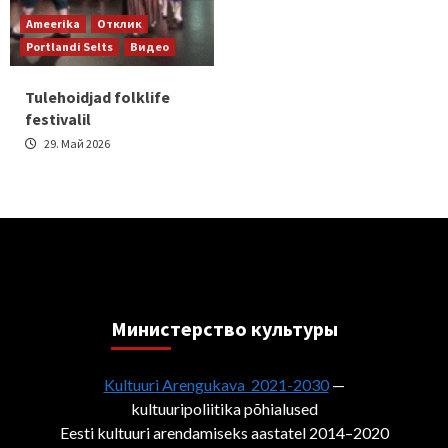
Ameerika
Отклик
Portlandi Selts
Видео
Tulehoidjad folklife
festivalil
29. Май 2026
Министерствo культуры
Kultuuri Arengukava 2021-2030
—
kultuuripoliitika põhialused
Eesti kultuuri arendamiseks aastatel 2014–2020