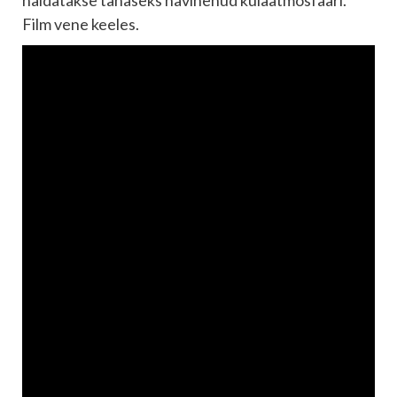
näidatakse tänaseks hävinenud külaatmosfääri.
Film vene keeles.