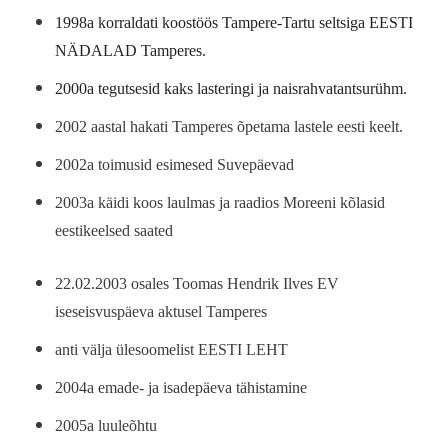
1998a korraldati koostöös Tampere-Tartu seltsiga EESTI
NÄDALAD Tamperes.
2000a tegutsesid kaks lasteringi ja naisrahvatantsurühm.
2002 aastal hakati Tamperes õpetama lastele eesti keelt.
2002a toimusid esimesed Suvepäevad
2003a käidi koos laulmas ja raadios Moreeni kõlasid
eestikeelsed saated
22.02.2003 osales Toomas Hendrik Ilves EV
iseseisvuspäeva aktusel Tamperes
anti välja ülesoomelist EESTI LEHT
2004a emade- ja isadepäeva tähistamine
2005a luuleõhtu