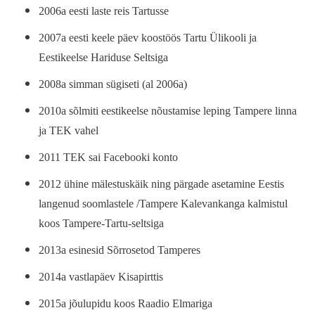
2006a eesti laste reis Tartusse
2007a eesti keele päev koostöös Tartu Ülikooli ja
Eestikeelse Hariduse Seltsiga
2008a simman sügiseti (al 2006a)
2010a sõlmiti eestikeelse nõustamise leping Tampere linna
ja TEK vahel
2011 TEK sai Facebooki konto
2012 ühine mälestuskäik ning pärgade asetamine Eestis
langenud soomlastele /Tampere Kalevankanga kalmistul
koos Tampere-Tartu-seltsiga
2013a esinesid Sõrrosetod Tamperes
2014a vastlapäev Kisapirttis
2015a jõulupidu koos Raadio Elmariga