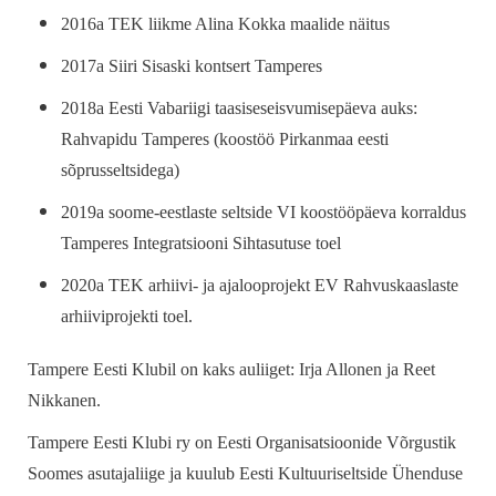
2016a TEK liikme Alina Kokka maalide näitus
2017a Siiri Sisaski kontsert Tamperes
2018a Eesti Vabariigi taasiseseisvumisepäeva auks:
Rahvapidu Tamperes (koostöö Pirkanmaa eesti
sõprusseltsidega)
2019a soome-eestlaste seltside VI koostööpäeva korraldus
Tamperes Integratsiooni Sihtasutuse toel
2020a TEK arhiivi- ja ajalooprojekt EV Rahvuskaaslaste
arhiiviprojekti toel.
Tampere Eesti Klubil on kaks auliiget: Irja Allonen ja Reet
Nikkanen.
Tampere Eesti Klubi ry on Eesti Organisatsioonide Võrgustik
Soomes asutajaliige ja kuulub Eesti Kultuuriseltside Ühenduse