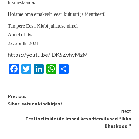
liikmeskonda.
Hoiame oma emakeelt, eesti kultuuri ja identiteeti!
Tampere Eesti Klubi juhatuse nimel
Annela Liivat
22. aprillil 2021
https://youtu.be/lDKSZvhyMzM
Facebook
Twitter
LinkedIn
WhatsApp
Share
Continue
Previous
Siberi setude kindkirjast
Reading
Next
Eesti seltside üleilmsed kevadtervitused “Ikka
üheskoos!”