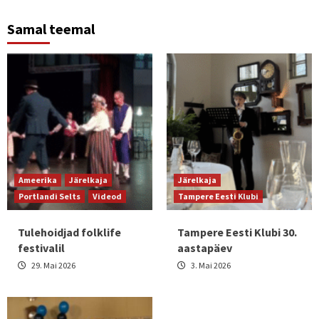
Samal teemal
Ameerika
Järelkaja
Järelkaja
Portlandi Selts
Videod
Tampere Eesti Klubi
Tulehoidjad folklife
Tampere Eesti Klubi 30.
festivalil
aastapäev
29. Mai 2026
3. Mai 2026