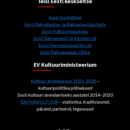
Teisi Eesti keskseltse
Eesti Kooriühing
Eesti Rahvatantsu- ja Rahvamuusika Selts
Eesti Folkloorinõukogu
Eesti Rahvakunsti ja Käsitöö Liit
Eesti Harrastusteatrite Liit
Eesti Rahvamajade Ühing
EV Kultuuriministeerium
Kultuuri Arengukava 2021-2030
–
kultuuripoliitika põhialused
Eesti kultuuri arendamiseks aastatel 2014–2020
RAHVAKULTUUR
– statistika, traditsioonid,
pärand, partnerid, tegevused