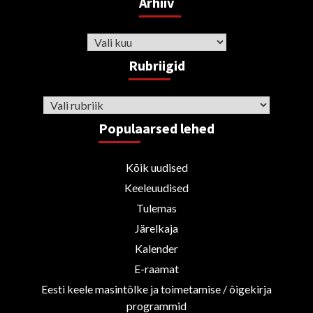
Arhiiv
Arhiiv
Rubriigid
Rubriigid
Populaarsed lehed
Kõik uudised
Keeleuudised
Tulemas
Järelkaja
Kalender
E-raamat
Eesti keele masintõlke ja toimetamise / õigekirja
programmid