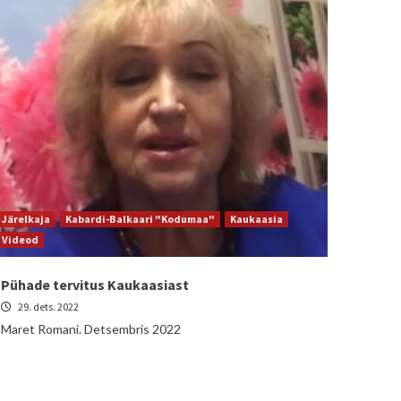
Järelkaja
Kabardi-Balkaari "Kodumaa"
Kaukaasia
Videod
Pühade tervitus Kaukaasiast
29. dets. 2022
Maret Romani. Detsembris 2022