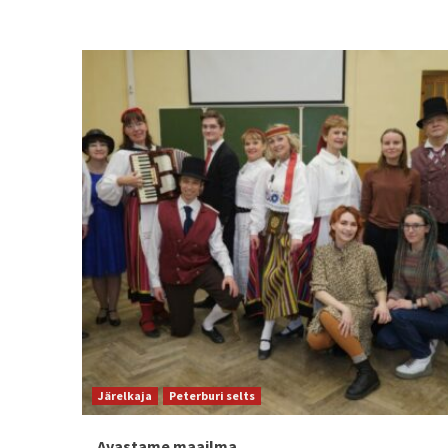
Järelkaja
Peterburi selts
Avastame maailma