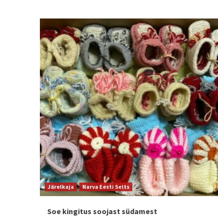
Järelkaja
Narva Eesti Selts
Soe kingitus soojast südamest