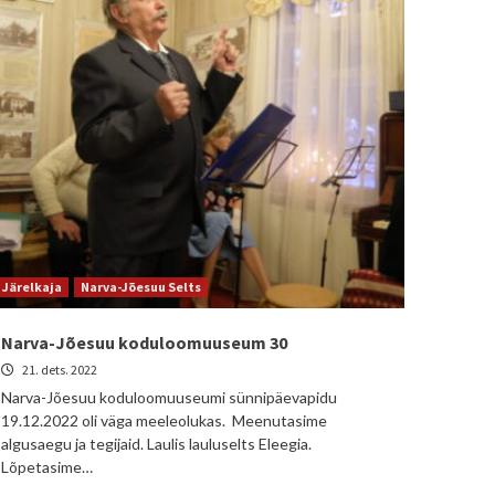
Järelkaja
Narva-Jõesuu Selts
Narva-Jõesuu koduloomuuseum 30
21. dets. 2022
Narva-Jõesuu koduloomuuseumi sünnipäevapidu
19.12.2022 oli väga meeleolukas. Meenutasime
algusaegu ja tegijaid. Laulis lauluselts Eleegia.
Lõpetasime…