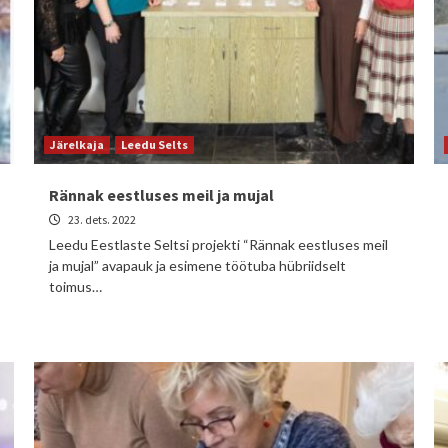
Järelkaja
Leedu Selts
Rännak eestluses meil ja mujal
23. dets. 2022
Leedu Eestlaste Seltsi projekti “Rännak eestluses meil
ja mujal” avapauk ja esimene töötuba hübriidselt
toimus…