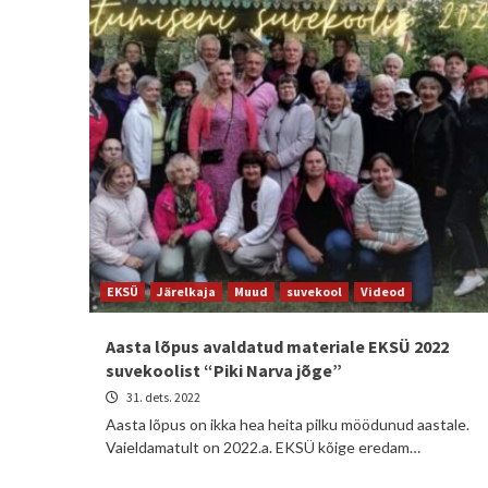
EKSÜ
Järelkaja
Muud
suvekool
Videod
Aasta lõpus avaldatud materiale EKSÜ 2022
suvekoolist “Piki Narva jõge”
31. dets. 2022
Aasta lõpus on ikka hea heita pilku möödunud aastale.
Vaieldamatult on 2022.a. EKSÜ kõige eredam…