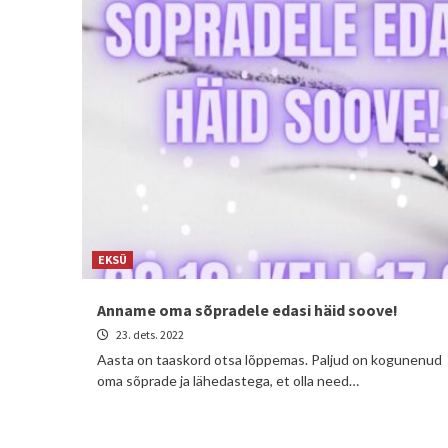
EKSÜ
Anname oma sõpradele edasi häid soove!
23. dets. 2022
Aasta on taaskord otsa lõppemas. Paljud on kogunenud
oma sõprade ja lähedastega, et olla need…