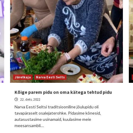
Järelkaja
Narva Eesti Selts
Kõige parem pidu on oma kätega tehtud pidu
22. dets. 2022
Narva Eesti Seltsi traditsiooniline jõulupidu oli
tavapäraselt osalejaterohke. Pidasime kõnesid,
autasustasime usinamaid, kuulasime meie
meesansambli…