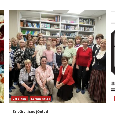
Järelkaja
Karjala Selts
Erivärvilised jõulud