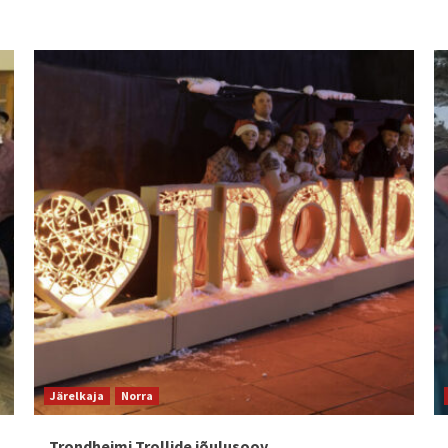
Järelkaja
Norra
Trondheimi Trollide jõulusoov