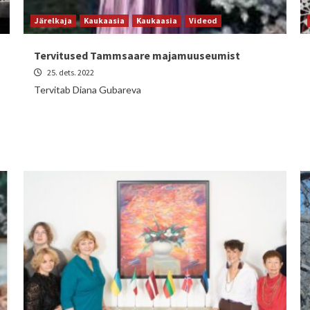
Järelkaja
Kaukaasia
Kaukaasia
Videod
Tervitused Tammsaare majamuuseumist
25. dets. 2022
Tervitab Diana Gubareva