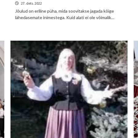
27. dets. 2022
Jõulud on eriline püha, mida soovitakse jagada kõige
lähedasemate inimestega. Kuid alati ei ole võimalik…