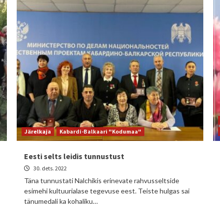
Järelkaja
Kabardi-Balkaari "Kodumaa"
Eesti selts leidis tunnustust
30. dets. 2022
Täna tunnustati Nalchikis erinevate rahvusseltside
esimehi kultuurialase tegevuse eest. Teiste hulgas sai
tänumedali ka kohaliku…