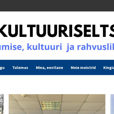
ogu
Tulemas
Mina, eestlane
Meie meistrid
Kingi