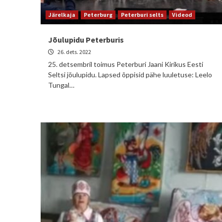
Järelkaja
Peterburg
Peterburi selts
Videod
Jõulupidu Peterburis
26. dets. 2022
25. detsembril toimus Peterburi Jaani Kirikus Eesti
Seltsi jõulupidu. Lapsed õppisid pähe luuletuse: Leelo
Tungal…