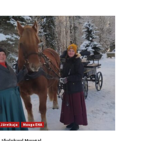
Järelkaja
Muuga EHA
Jõulukuul Muugal