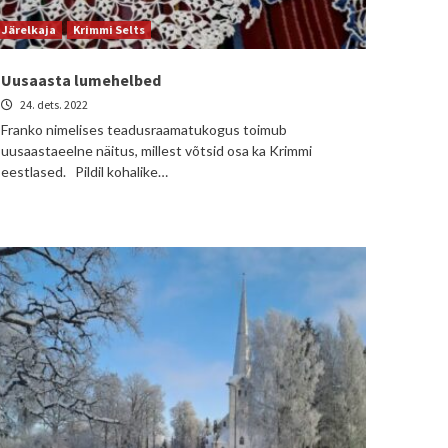
Järelkaja
Krimmi Selts
Uusaasta lumehelbed
24. dets. 2022
Franko nimelises teadusraamatukogus toimub
uusaastaeelne näitus, millest võtsid osa ka Krimmi
eestlased. Pildil kohalike…