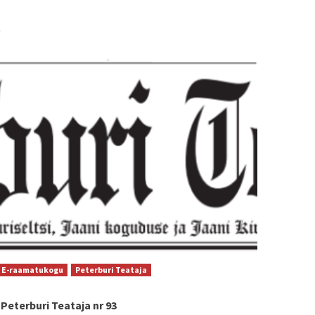
E-raamatukogu
Peterburi Teataja
Peterburi Teataja nr 93