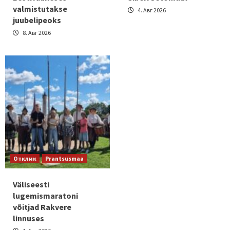
valmistutakse
4. Авг 2026
juubelipeoks
8. Авг 2026
Отклик
Prantsusmaa
Väliseesti
lugemismaratoni
võitjad Rakvere
linnuses