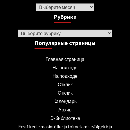
Архив
Рубрики
Рубрики
Популярные страницы
Главная страница
На подходе
На подходе
Отклик
Отклик
Календарь
Архив
Э-библиотека
Eesti keele masintõlke ja toimetamise/õigekirja