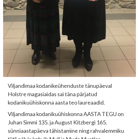
Viljandimaa kodanikeühenduste tänupäeval
Holstre magasiaidas sai täna pärjatud
kodanikuühiskonna aasta teo laureaadid.
Viljandimaa kodanikuühiskonna AASTA TEGU on
Juhan Simmi 135. ja August Kitzbergi 165.
sünniaastapäeva tähistamine ning rahvalemmiku
tiitli pälvis kohvik Mull ja Muda Mustlas.