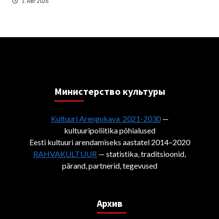
1. Авг 2026
Министерствo культуры
Kultuuri Arengukava 2021-2030
—
kultuuripoliitika põhialused
Eesti kultuuri arendamiseks aastatel 2014–2020
RAHVAKULTUUR
— statistika, traditsioonid,
pärand, partnerid, tegevused
Архив