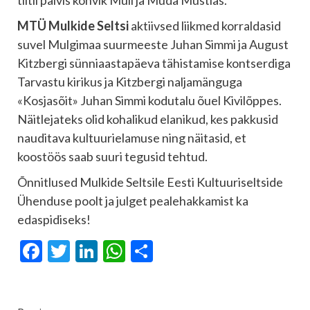
MTÜ Mulkide Seltsi
aktiivsed liikmed korraldasid
suvel Mulgimaa suurmeeste Juhan Simmi ja August
Kitzbergi sünniaastapäeva tähistamise kontserdiga
Tarvastu kirikus ja Kitzbergi naljamänguga
«Kosjasõit» Juhan Simmi kodutalu õuel Kivilõppes.
Näitlejateks olid kohalikud elanikud, kes pakkusid
nauditava kultuurielamuse ning näitasid, et
koostöös saab suuri tegusid tehtud.
Õnnitlused Mulkide Seltsile Eesti Kultuuriseltside
Ühenduse poolt ja julget pealehakkamist ka
edaspidiseks!
Facebook
Twitter
LinkedIn
WhatsApp
Отправить