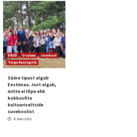
EKSÜ
Отклик
suvekool
Torgu Kuningriik
Sääre tipust algab
Eestimaa. Just algab,
mitte ei lõpe ehk
kokkuvõte
kultuuriseltside
suvekoolist
8. Июл 2026