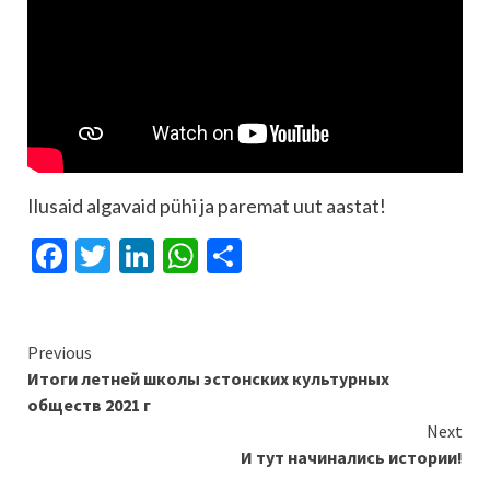
Ilusaid algavaid pühi ja paremat uut aastat!
Facebook
Twitter
LinkedIn
WhatsApp
Отправить
Continue
Previous
Итоги летней школы эстонских культурных
Reading
обществ 2021 г
Next
И тут начинались истории!