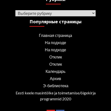
Рубрики
Популярные страницы
Главная страница
На подходе
На подходе
Отклик
Отклик
Календарь
Архив
Э-библиотека
Eesti keele masintõlke ja toimetamise/õigekirja
programmid 2020