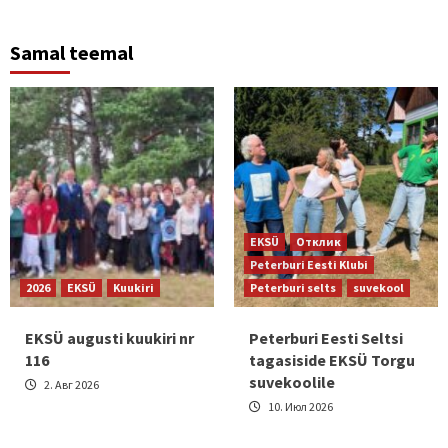
Samal teemal
EKSÜ
Отклик
Peterburi Eesti Klubi
2026
EKSÜ
Kuukiri
Peterburi selts
suvekool
EKSÜ augusti kuukiri nr
Peterburi Eesti Seltsi
116
tagasiside EKSÜ Torgu
suvekoolile
2. Авг 2026
10. Июл 2026