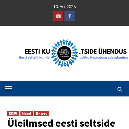
Skip
10. Авг 2026
to
content
Youtube
Facebook
Primary
Menu
EKSÜ
Muud
Видео
Üleilmsed eesti seltside