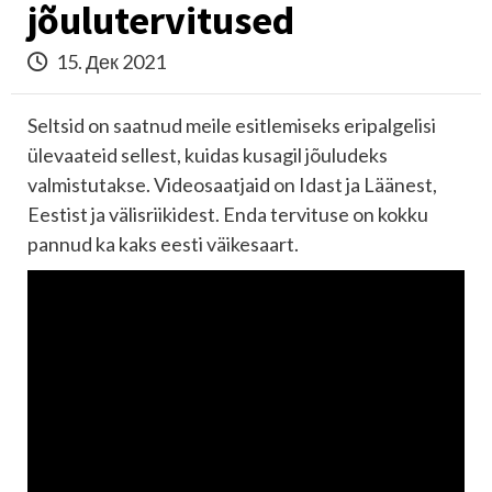
jõulutervitused
15. Дек 2021
Seltsid on saatnud meile esitlemiseks eripalgelisi
ülevaateid sellest, kuidas kusagil jõuludeks
valmistutakse. Videosaatjaid on Idast ja Läänest,
Eestist ja välisriikidest. Enda tervituse on kokku
pannud ka kaks eesti väikesaart.