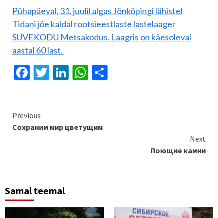
Pühapäeval, 31. juulil algas Jönköpingi lähistel
Tidani jõe kaldal rootsieestlaste lastelaager
SUVEKODU Metsakodus. Laagris on käesoleval
aastal 60 last.
Facebook
Twitter
LinkedIn
WhatsApp
Отправить
Continue
Previous
Сохраним мир цветущим
Reading
Next
Поющие камни
Samal teemal