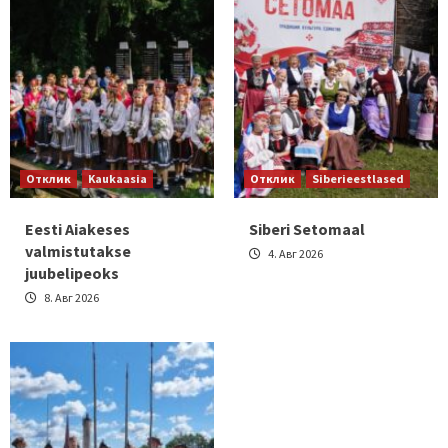
Отклик
Kaukaasia
Отклик
Siberieestlased
Eesti Aiakeses
Siberi Setomaal
valmistutakse
4. Авг 2026
juubelipeoks
8. Авг 2026