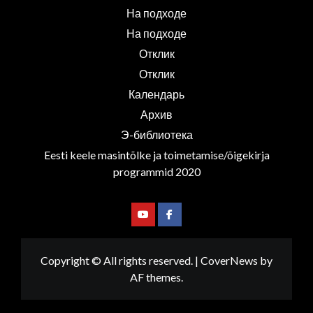
На подходе
На подходе
Отклик
Отклик
Календарь
Архив
Э-библиотека
Eesti keele masintõlke ja toimetamise/õigekirja
programmid 2020
Youtube
Facebook
Copyright © All rights reserved.
|
CoverNews
by
AF themes.