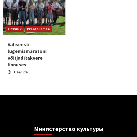
Отклик
Prantsusmaa
Väliseesti
lugemismaratoni
võitjad Rakvere
linnuses
1. Авг 2026
Министерствo культуры