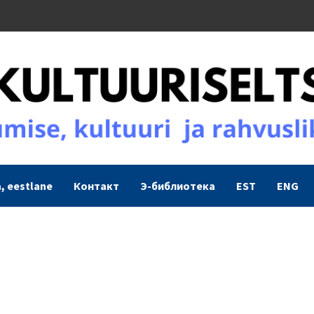
, eestlane
Контакт
Э-библиотека
EST
ENG