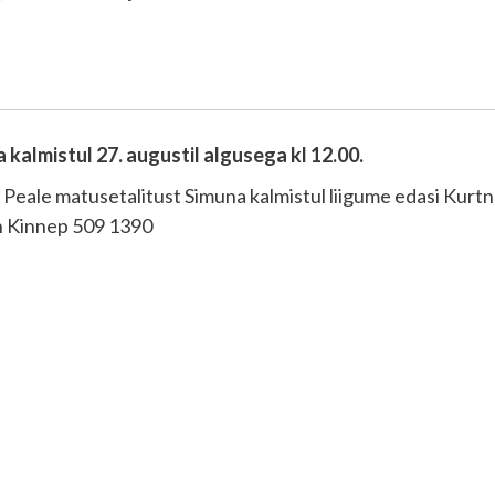
almistul 27. augustil algusega kl 12.00.
 Peale matusetalitust Simuna kalmistul liigume edasi Kurtn
en Kinnep 509 1390
ь