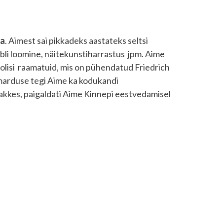
na
. Aimest sai pikkadeks aastateks seltsi
bli loomine, näitekunstiharrastus jpm. Aime
loolisi raamatuid, mis on pühendatud Friedrich
ummarduse tegi Aime ka kodukandi
Rakkes, paigaldati Aime Kinnepi eestvedamisel