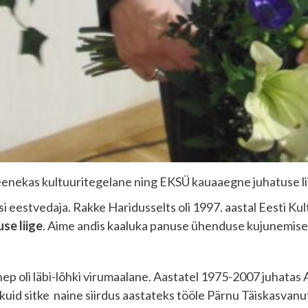
 teenekas kultuuritegelane ning EKSÜ kauaaegne juhatuse l
i eestvedaja. Rakke Haridusselts oli 1997. aastal Eesti K
se liige
. Aime andis kaaluka panuse ühenduse kujunemisel
nep oli läbi-lõhki virumaalane. Aastatel 1975-2007 juhata
, kuid sitke naine siirdus aastateks tööle Pärnu Täiskasv