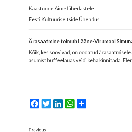
Kaastunne Aime lähedastele.
Eesti Kultuuriseltside Ühendus
Ärasaatmine toimub Lääne-Virumaal Simuna k
Kõik, kes soovivad, on oodatud ärasaatmisele.
asumist buffeelauas veidi keha kinnitada. El
Facebook
Twitter
LinkedIn
WhatsApp
Отправит
Continue
Previous