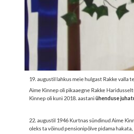
19. augustil lahkus meie hulgast Rakke valla
Aime Kinnep oli pikaaegne Rakke Haridusselts
Kinnep oli kuni 2018. aastani
ühenduse juhatu
22. augustil 1946 Kurtnas sündinud Aime Kin
oleks ta võinud pensionipõlve pidama hakata