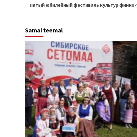
Пятый юбилейный фестиваль культур финно-
Reading
Samal teemal