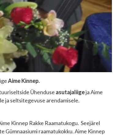
iige
Aime Kinnep.
ultuuriseltside Ühenduse
asutajaliige
ja Aime
e ja seltsitegevuse arendamisele.
s Aime Kinnep Rakke Raamatukogu. Seejärel
anute Gümnaasiumi raamatukokku. Aime Kinnep