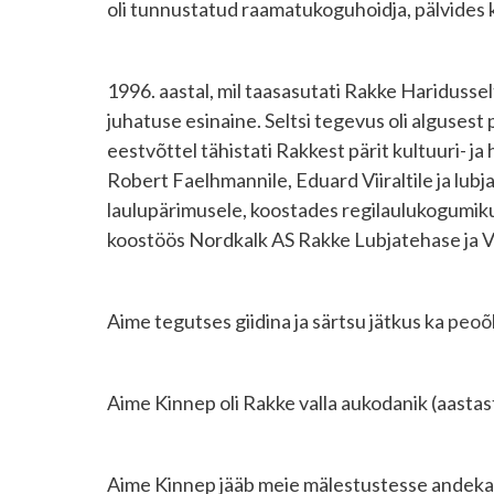
oli tunnustatud raamatukoguhoidja, pälvides 
1996. aastal, mil taasasutati Rakke Haridussel
juhatuse esinaine. Seltsi tegevus oli alguse
eestvõttel tähistati Rakkest pärit kultuuri- j
Robert Faelhmannile, Eduard Viiraltile ja lub
laulupärimusele, koostades regilaulukogumiku.
koostöös Nordkalk AS Rakke Lubjatehase ja V
Aime tegutses giidina ja särtsu jätkus ka
peoõh
Aime Kinnep oli Rakke valla aukodanik (aastas
Aime Kinnep jääb meie mälestustesse andeka, 