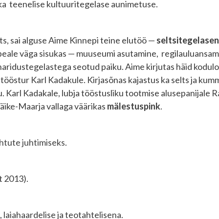
ka teenelise kultuuritegelase aunimetuse.
ts, sai alguse Aime Kinnepi teine elutöö —
seltsitegelase
st peale väga sisukas — muuseumi asutamine, regilauluansam
a haridustegelastega seotud paiku. Aime kirjutas häid kodu
jatööstur Karl Kadakule. Kirjasõnas kajastus ka selts ja k
 Karl Kadakale, lubja tööstusliku tootmise alusepanijale 
äike-Maarja vallaga väärikas
mälestuspink
.
tute juhtimiseks
.
t 2013).
laiahaardelise ja teotahtelisena.