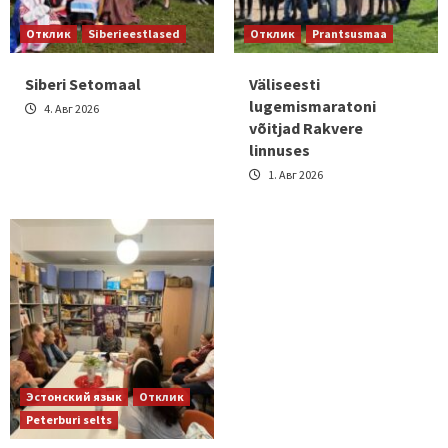
Отклик
Siberieestlased
Отклик
Prantsusmaa
Siberi Setomaal
Väliseesti
lugemismaratoni
4. Авг 2026
võitjad Rakvere
linnuses
1. Авг 2026
Эстонский язык
Отклик
Peterburi selts