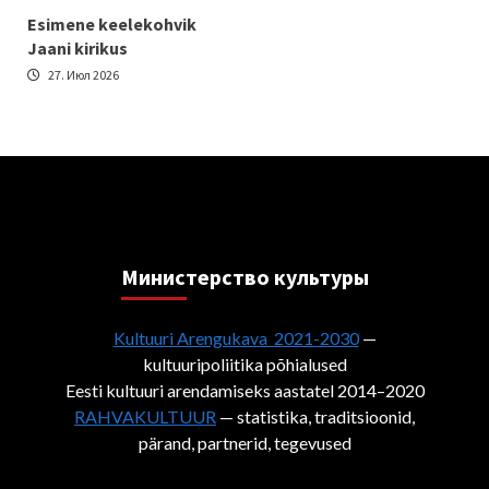
Esimene keelekohvik
Jaani kirikus
27. Июл 2026
Министерствo культуры
Kultuuri Arengukava 2021-2030
—
kultuuripoliitika põhialused
Eesti kultuuri arendamiseks aastatel 2014–2020
RAHVAKULTUUR
— statistika, traditsioonid,
pärand, partnerid, tegevused