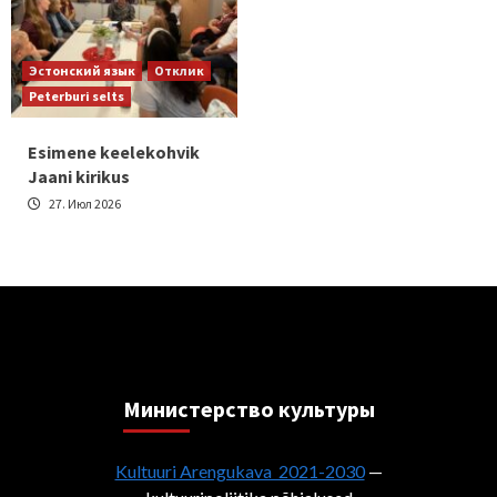
Эстонский язык
Отклик
Peterburi selts
Esimene keelekohvik
Jaani kirikus
27. Июл 2026
Министерствo культуры
Kultuuri Arengukava 2021-2030
—