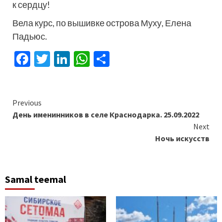
к сердцу!
Вела курс, по вышивке острова Муху, Елена
Падьюс.
Facebook
Twitter
LinkedIn
WhatsApp
Отправить
Continue
Previous
День именинников в селе Краснодарка. 25.09.2022
Reading
Next
Ночь искусств
Samal teemal