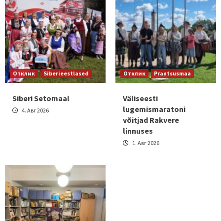
Отклик
Siberieestlased
Отклик
Prantsusmaa
Siberi Setomaal
Väliseesti
lugemismaratoni
4. Авг 2026
võitjad Rakvere
linnuses
1. Авг 2026