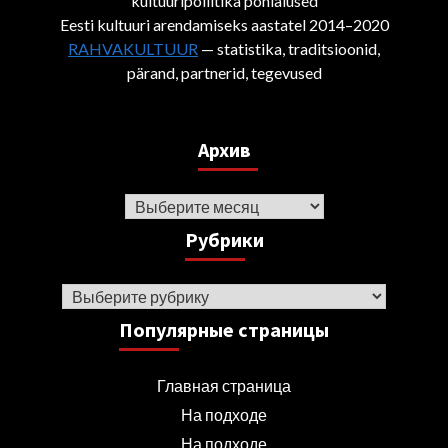
kultuuripoliitika põhialused
Eesti kultuuri arendamiseks aastatel 2014–2020
RAHVAKULTUUR
— statistika, traditsioonid,
pärand, partnerid, tegevused
Архив
Архив
Рубрики
Рубрики
Популярные страницы
Главная страница
На подходе
На подходе