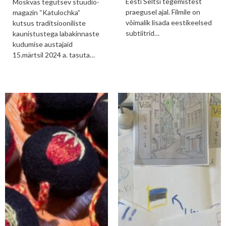
Eesti Seltsi tegemistest
Moskvas tegutsev stuudio-
praegusel ajal. Filmile on
magazin “Katulochka”
võimalik lisada eestikeelsed
kutsus traditsiooniliste
subtiitrid…
kaunistustega labakinnaste
kudumise austajaid
15.märtsil 2024 a. tasuta…