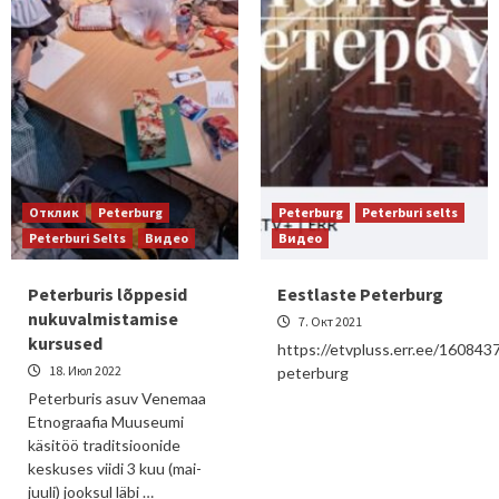
Отклик
Peterburg
Peterburg
Peterburi selts
Peterburi Selts
Видео
Видео
Peterburis lõppesid
Eestlaste Peterburg
nukuvalmistamise
7. Окт 2021
kursused
https://etvpluss.err.ee/1608437
18. Июл 2022
peterburg
Peterburis asuv Venemaa
Etnograafia Muuseumi
käsitöö traditsioonide
keskuses viidi 3 kuu (mai-
juuli) jooksul läbi …