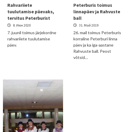
Rahvariiete
Peterburis toimus
tuulutamise päevaks,
linnapäev ja Rahvuste
tervitus Peterburist
ball
8. Июн 2020
31. Май 2019
7. juunil toimus järjekordne
26. mail toimus Peterburis
rahvariiete tuulutamise
korraline Peterburi linna
päev.
päev ja ka iga-aastane
Rahvuste ball. Peost
võtsid…