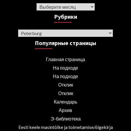
Архив
Рубрики
Рубрики
Популярные страницы
Главная страница
На подходе
На подходе
Отклик
Отклик
Календарь
Архив
Э-библиотека
Eesti keele masintõlke ja toimetamise/õigekirja