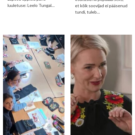
luuletuse: Leelo Tungal…
et kõik soovijad ei pääsenud
tundi, tuleb…