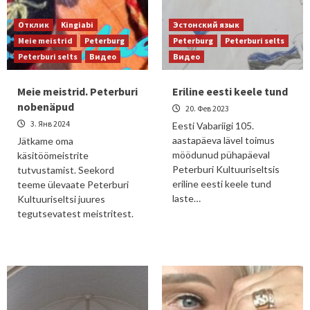
Отклик
Kingiabi
Эстонский язык
Meie meistrid
Peterburg
Peterburg
Peterburi selts
Peterburi selts
Видео
Видео
Meie meistrid. Peterburi
Eriline eesti keele tund
nobenäpud
20. Фев 2023
3. Янв 2024
Eesti Vabariigi 105.
aastapäeva lävel toimus
Jätkame oma
möödunud pühapäeval
käsitöömeistrite
Peterburi Kultuuriseltsis
tutvustamist. Seekord
eriline eesti keele tund
teeme ülevaate Peterburi
laste…
Kultuuriseltsi juures
tegutsevatest meistritest.