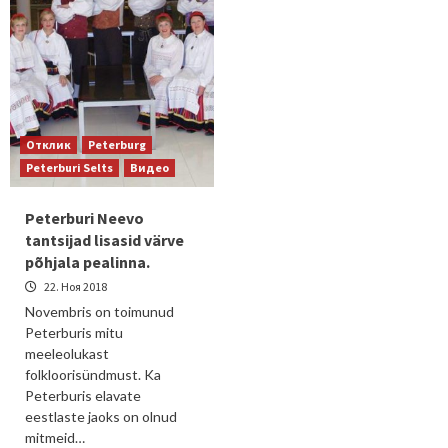
Отклик
Peterburg
Peterburi Selts
Видео
Peterburi Neevo
tantsijad lisasid värve
põhjala pealinna.
22. Ноя 2018
Novembris on toimunud
Peterburis mitu
meeleolukast
folkloorisündmust. Ka
Peterburis elavate
eestlaste jaoks on olnud
mitmeid…