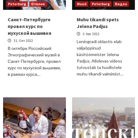
Peterburg
Отклик
Muud
Peterburg
Видео
Санкт-Петербурге
Muhu tikandi spets
провел курс по
Jelena Padjus
мухуской вышивке
3. Авг 2022
31. Окт 2022
Leningradi oblastis elab
väljaõppinud
В октябре Российский
käsitöömeister Jelena
Этнографический музей в
Padjus. Allolevas videos
Санкт-Петербурге, провел
tutvustab ta huvilistele
курс по мухуской вышивке,
muhu tikandi valmimist…
в рамках курса…