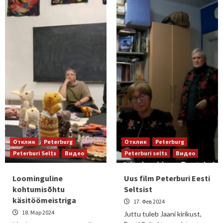
Отклик
Peterburg
Отклик
Peterburg
Peterburi Selts
Видео
Peterburi selts
Видео
Loominguline
Uus film Peterburi Eesti
kohtumisõhtu
Seltsist
käsitöömeistriga
17. Фев 2024
18. Мар 2024
Juttu tuleb Jaani kirikust,