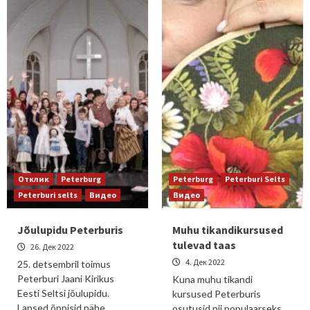
Отклик
Peterburg
Peterburg
Peterburi Selts
Peterburi selts
Видео
Видео
Jõulupidu Peterburis
Muhu tikandikursused
tulevad taas
26. Дек 2022
4. Дек 2022
25. detsembril toimus
Peterburi Jaani Kirikus
Kuna muhu tikandi
Eesti Seltsi jõulupidu.
kursused Peterburis
Lapsed õppisid pähe
osutusid nii populaarseks,