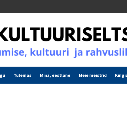
ogu
Tulemas
Mina, eestlane
Meie meistrid
Kingi