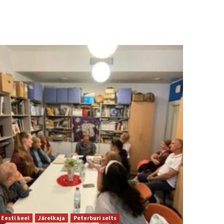
Eesti keel
Järelkaja
Peterburi selts