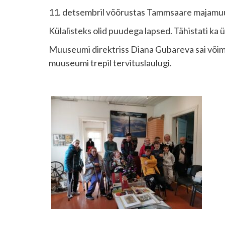
11. detsembril võõrustas Tammsaare majamuus
Külalisteks olid puudega lapsed. Tähistati ka 
Muuseumi direktriss Diana Gubareva sai võimalu
muuseumi trepil tervituslaulugi.