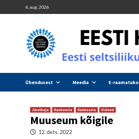
Skip
6. aug. 2026
to
content
Ühendusest
Meedia
E-raamatuk
Järelkaja
Kaukaasia
Kaukaasia
Videod
Muuseum kõigile
12. dets. 2022