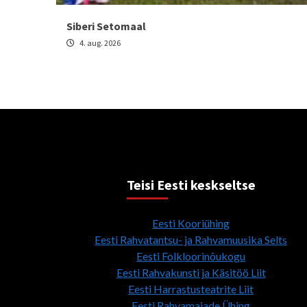
Siberi Setomaal
4. aug. 2026
Teisi Eesti keskseltse
Eesti Kooriühing
Eesti Rahvatantsu- ja Rahvamuusika Selts
Eesti Folkloorinõukogu
Eesti Rahvakunsti ja Käsitöö Liit
Eesti Harrastusteatrite Liit
Eesti Rahvamajade Ühing