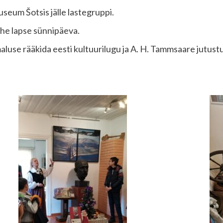
eum Šotsis jälle lastegruppi.
ühe lapse sünnipäeva.
se rääkida eesti kultuurilugu ja A. H. Tammsaare jutustusi