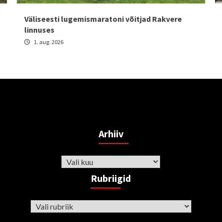
Väliseesti lugemismaratoni võitjad Rakvere
linnuses
1. aug. 2026
Arhiiv
Arhiiv
Rubriigid
Rubriigid