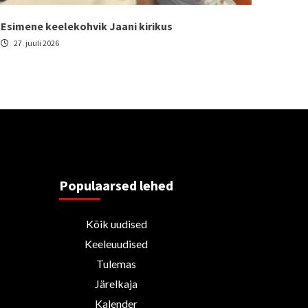
Esimene keelekohvik Jaani kirikus
27. juuli 2026
Populaarsed lehed
Kõik uudised
Keeleuudised
Tulemas
Järelkaja
Kalender