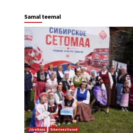
Samal teemal
Järelkaja
Siberieestlased