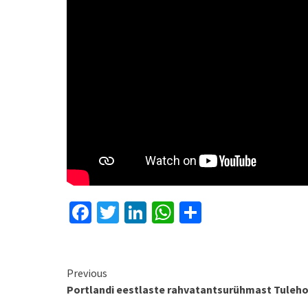
Facebook
Twitter
LinkedIn
WhatsApp
Share
Continue
Previous
Portlandi eestlaste rahvatantsurühmast Tuleho
Reading