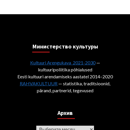
Министерствo культуры
Kultuuri Arengukava 2021-2030
—
kultuuripoliitika põhialused
Eesti kultuuri arendamiseks aastatel 2014–2020
RAHVAKULTUUR
— statistika, traditsioonid,
pärand, partnerid, tegevused
Архив
Архив