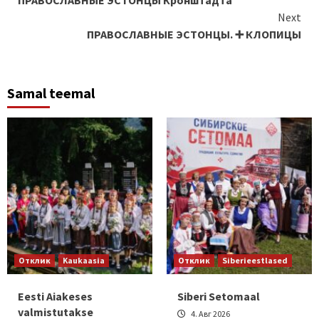
ПРАВОСЛАВНЫЕ ЭСТОНЦЫ Кронштадта
Reading
Next
ПРАВОСЛАВНЫЕ ЭСТОНЦЫ. ➕ КЛОПИЦЫ
Samal teemal
Отклик
Kaukaasia
Отклик
Siberieestlased
Eesti Aiakeses
Siberi Setomaal
valmistutakse
4. Авг 2026