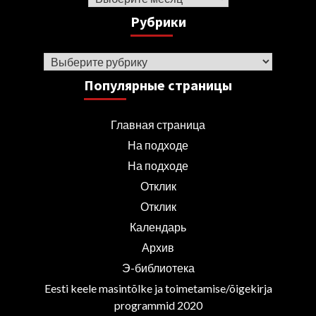
Рубрики
Рубрики
Популярные страницы
Главная страница
На подходе
На подходе
Отклик
Отклик
Календарь
Архив
Э-библиотека
Eesti keele masintõlke ja toimetamise/õigekirja
programmid 2020