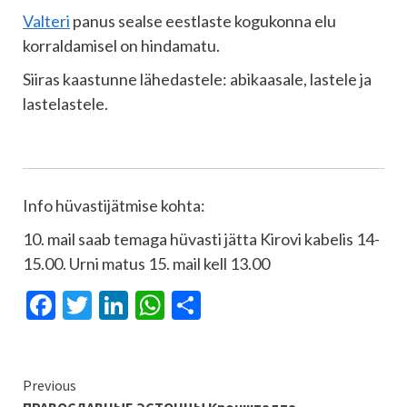
Valteri
panus sealse eestlaste kogukonna elu
korraldamisel on hindamatu.
Siiras kaastunne lähedastele: abikaasale, lastele ja
lastelastele.
Info hüvastijätmise kohta:
10. mail saab temaga hüvasti jätta Kirovi kabelis 14-
15.00. Urni matus 15. mail kell 13.00
Facebook
Twitter
LinkedIn
WhatsApp
Отправить
Continue
Previous