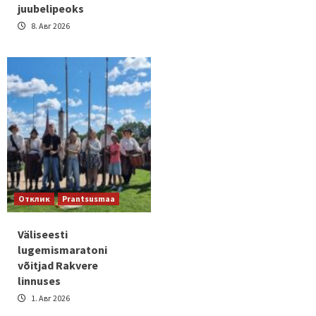
juubelipeoks
8. Авг 2026
Отклик
Prantsusmaa
Väliseesti
lugemismaratoni
võitjad Rakvere
linnuses
1. Авг 2026