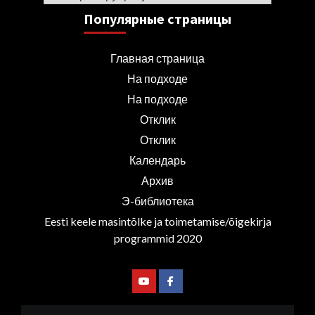
Популярные страницы
Главная страница
На подходе
На подходе
Отклик
Отклик
Календарь
Архив
Э-библиотека
Eesti keele masintõlke ja toimetamise/õigekirja
programmid 2020
Youtube
Facebook