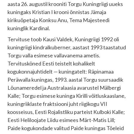
aasta 26. augustil krooniti Torgu Kuningriigi uueks
kuningaks Kristian I krooni õnnistas Jämaja
kirikuõpetaja Konksu Anu, Tema Majesteedi
kuninglik Kardinal.
Tervituse toob Kausi Valdek, Kuningriigi 1992 oli
kuningriigi kindralkuberner, aastast 1993 taastatud
Torgu valla esimese vallavanema ametis.
Tervitusköned Eesti teistelt kohalikelt
kogukonnajuhtidelt — kuningatelt: Räpinamaa
Peräwalla kuningas, 1993. aastal Torgu suursaadik
Lõunameredel ja Australaasia avarustel Mälbergi
Kalle; Torgu esimese kuninga Kirilli võitluskaaslane,
kuningriiklaste fraktsiooni juht riigikogu VII
koosseisus, Eesti Rojalistliku parteist Kulboki Kalle;
Eesti Heliloojate Liidu esimees Märt-Matis Lill;
Paide kogukondade valitud Paide kuningas Tõeleid