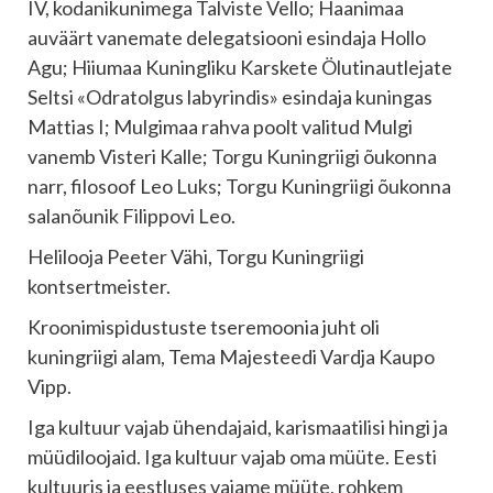
IV, kodanikunimega Talviste Vello; Haanimaa
auväärt vanemate delegatsiooni esindaja Hollo
Agu; Hiiumaa Kuningliku Karskete Ölutinautlejate
Seltsi «Odratolgus labyrindis» esindaja kuningas
Mattias I; Mulgimaa rahva poolt valitud Mulgi
vanemb Visteri Kalle; Torgu Kuningriigi õukonna
narr, filosoof Leo Luks; Torgu Kuningriigi õukonna
salanõunik Filippovi Leo.
Helilooja Peeter Vähi, Torgu Kuningriigi
kontsertmeister.
Kroonimispidustuste tseremoonia juht oli
kuningriigi alam, Tema Majesteedi Vardja Kaupo
Vipp.
Iga kultuur vajab ühendajaid, karismaatilisi hingi ja
müüdiloojaid. Iga kultuur vajab oma müüte. Eesti
kultuuris ja eestluses vajame müüte, rohkem