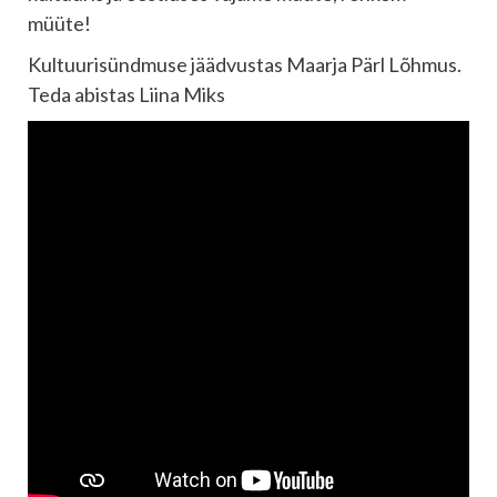
müüte!
Kultuurisündmuse jäädvustas Maarja Pärl Lõhmus.
Teda abistas Liina Miks