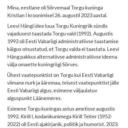
Mina, eestlane oli Sõrvemaal Torgu kuninga
Kristian I kroonimisel 26. augustil 2023 aastal.
Leevi Hängi idee luua Torgu Kuningriik sündis
vajadusest taastada Torgu vald (1992). Augustis
1992 oli Eesti Vabariigi administratiivse taastamise
käigus otsustatud, et Torgu valda ei taastata. Leevi
Häng pakkus alternatiivse administratiivse ideena
välja omaette kuningriigi Sõrves.
Ühest vaatepunktist on Torgu kui Eesti Vabariigi
viimane nurk ja ääremaa, teisest vaatepunktist jälle
Eesti Vabariigi algus, esimene väljaulatuv
alguspunkt Läänemeres.
Esimene Torgu kuningas astus ametisse augustis
1992. Kirill I, kodanikunimega Kirill Teiter (1952-
2022) oli Eesti ajakirjanik, poliitik ja humorist. 2023.