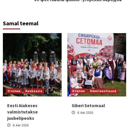
Samal teemal
Отклик
Kaukaasia
Отклик
Siberieestlased
Eesti Aiakeses
Siberi Setomaal
valmistutakse
4. Авг 2026
juubelipeoks
8. Авг 2026