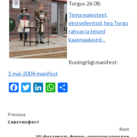
Torgus 26.08:
Tema majesteet,
ekstsellentsid, hea Torgu
rahvas ja teised
kaasmaalased…
Kuningriigi manifest:
1-mai-2004-manifest
Facebook
Twitter
LinkedIn
WhatsApp
Отправить
Continue
Previous
Севэтнофест
Reading
Next
VII фестиваль финно -угорских народов