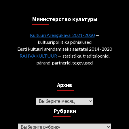
Министерствo культуры
Kultuuri Arengukava 2021-2030
—
kultuuripoliitika põhialused
Eesti kultuuri arendamiseks aastatel 2014–2020
RAHVAKULTUUR
— statistika, traditsioonid,
pärand, partnerid, tegevused
Архив
Архив
Рубрики
Рубрики