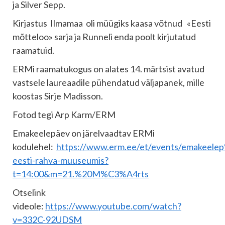
ja Silver Sepp.
Kirjastus Ilmamaa oli müügiks kaasa võtnud «Eesti
mõtteloo» sarja ja Runneli enda poolt kirjutatud
raamatuid.
ERMi raamatukogus on alates 14. märtsist avatud
vastsele laureaadile pühendatud väljapanek, mille
koostas Sirje Madisson.
Fotod tegi Arp Karm/ERM
Emakeelepäev on järelvaadtav ERMi
kodulehel:
https://www.erm.ee/et/events/emakeel
eesti-rahva-muuseumis?
t=14:00&m=21.%20M%C3%A4rts
Otselink
videole:
https://www.youtube.com/watch?
v=332C-92UDSM