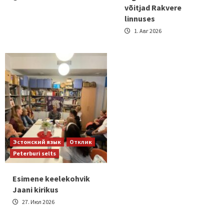
võitjad Rakvere
linnuses
1. Авг 2026
Эстонский язык
Отклик
Peterburi selts
Esimene keelekohvik
Jaani kirikus
27. Июл 2026