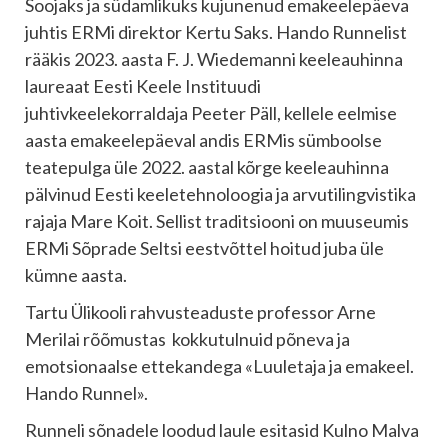
Soojaks ja südamlikuks kujunenud emakeelepäeva
juhtis ERMi direktor Kertu Saks. Hando Runnelist
rääkis 2023. aasta F. J. Wiedemanni keeleauhinna
laureaat Eesti Keele Instituudi
juhtivkeelekorraldaja Peeter Päll, kellele eelmise
aasta emakeelepäeval andis ERMis sümboolse
teatepulga üle 2022. aastal kõrge keeleauhinna
pälvinud Eesti keeletehnoloogia ja arvutilingvistika
rajaja Mare Koit. Sellist traditsiooni on muuseumis
ERMi Sõprade Seltsi eestvõttel hoitud juba üle
kümne aasta.
Tartu Ülikooli rahvusteaduste professor Arne
Merilai rõõmustas kokkutulnuid põneva ja
emotsionaalse ettekandega «Luuletaja ja emakeel.
Hando Runnel».
Runneli sõnadele loodud laule esitasid Kulno Malva