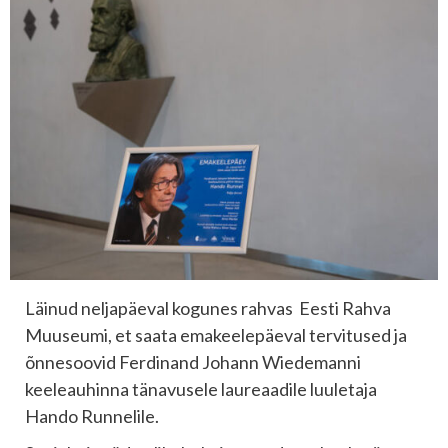
Läinud neljapäeval kogunes rahvas Eesti Rahva
Muuseumi, et saata emakeelepäeval tervitused ja
õnnesoovid Ferdinand Johann Wiedemanni
keeleauhinna tänavusele laureaadile luuletaja
Hando Runnelile.