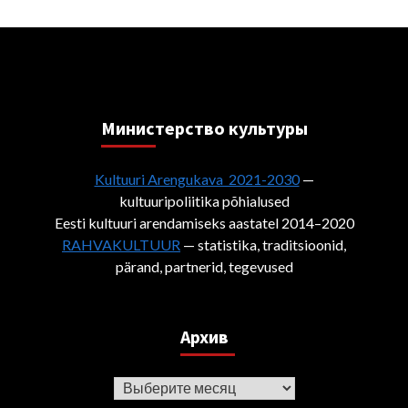
Министерствo культуры
Kultuuri Arengukava 2021-2030
—
kultuuripoliitika põhialused
Eesti kultuuri arendamiseks aastatel 2014–2020
RAHVAKULTUUR
— statistika, traditsioonid,
pärand, partnerid, tegevused
Архив
Архив