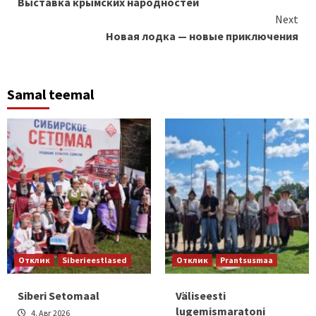
Выставка крымских народностей
Reading
Next
Новая лодка — новые приключения
Samal teemal
Отклик
Siberieestlased
Отклик
Prantsusmaa
Siberi Setomaal
Väliseesti
lugemismaratoni
4. Авг 2026