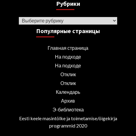
Рубрики
Рубрики
Популярные страницы
Главная страница
На подходе
На подходе
Отклик
Отклик
Календарь
Архив
Э-библиотека
Eesti keele masintõlke ja toimetamise/õigekirja
programmid 2020