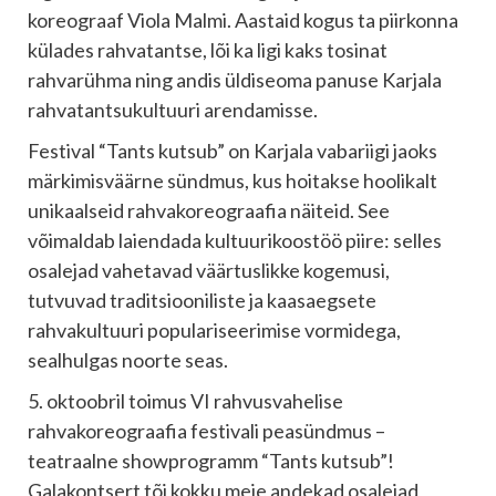
koreograaf Viola Malmi. Aastaid kogus ta piirkonna
külades rahvatantse, lõi ka ligi kaks tosinat
rahvarühma ning andis üldiseoma panuse Karjala
rahvatantsukultuuri arendamisse.
Festival “Tants kutsub” on Karjala vabariigi jaoks
märkimisväärne sündmus, kus hoitakse hoolikalt
unikaalseid rahvakoreograafia näiteid. See
võimaldab laiendada kultuurikoostöö piire: selles
osalejad vahetavad väärtuslikke kogemusi,
tutvuvad traditsiooniliste ja kaasaegsete
rahvakultuuri populariseerimise vormidega,
sealhulgas noorte seas.
5. oktoobril toimus VI rahvusvahelise
rahvakoreograafia festivali peasündmus –
teatraalne showprogramm “Tants kutsub”!
Galakontsert tõi kokku meie andekad osalejad