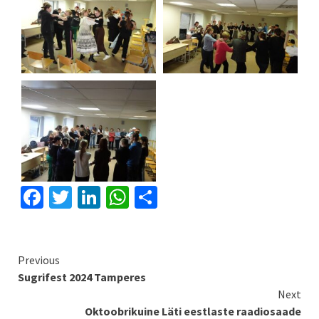
Facebook
Twitter
LinkedIn
WhatsApp
Share
Continue
Previous
Sugrifest 2024 Tamperes
Reading
Next
Oktoobrikuine Läti eestlaste raadiosaade