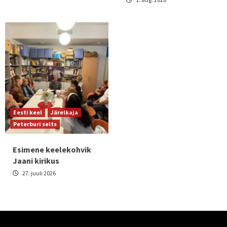
Eesti keel
Järelkaja
Peterburi selts
Esimene keelekohvik
Jaani kirikus
27. juuli 2026