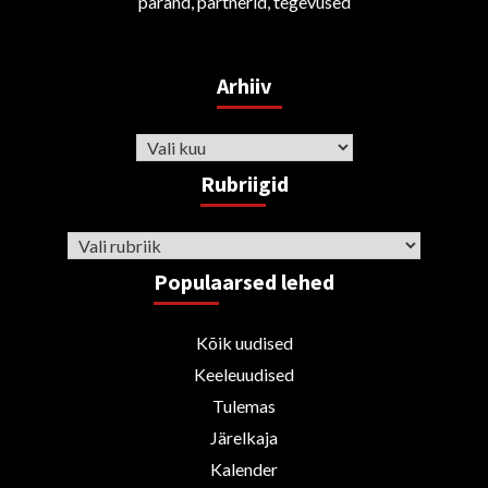
pärand, partnerid, tegevused
Arhiiv
Arhiiv
Rubriigid
Rubriigid
Populaarsed lehed
Kõik uudised
Keeleuudised
Tulemas
Järelkaja
Kalender