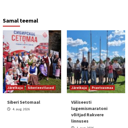
Samal teemal
Järelkaja
Siberieestlased
Järelkaja
Prantsusmaa
Siberi Setomaal
Väliseesti
lugemismaratoni
4. aug. 2026
võitjad Rakvere
linnuses
1. aug. 2026