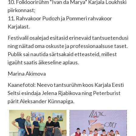
10. Folkloorirühm “Ivan da Marya” Karjala Loukhski
piirkonnast;
11. Rahvakoor Pudozh ja Pommeri rahvakoor
Karjalast.
Festivalil osalejad esitasid erinevaid tantsuetendusi
ning näitad oma oskuste ja professionaalsuse taset.
Publik sai nautida särtsakaid etteasteid, millest
igaüht saatis äikeseline aplaus.
Marina Akimova
Kaanefotol: Neevo tantsurühm koos Karjala Eesti
Seltsi esindaja Jelena Rjabikova ning Peterburist
pärit Aleksander Künnapiga.