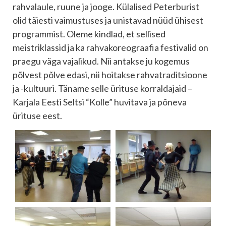
rahvalaule, ruune ja jooge. Külalised Peterburist
olid täiesti vaimustuses ja unistavad nüüd ühisest
programmist. Oleme kindlad, et sellised
meistriklassid ja ka rahvakoreograafia festivalid on
praegu väga vajalikud. Nii antakse ju kogemus
põlvest põlve edasi, nii hoitakse rahvatraditsioone
ja -kultuuri. Täname selle ürituse korraldajaid –
Karjala Eesti Seltsi “Kolle” huvitava ja põneva
ürituse eest.