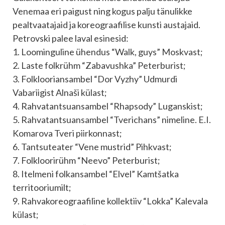
Venemaa eri paigust ning kogus palju tänulikke
pealtvaatajaid ja koreograafilise kunsti austajaid.
Petrovski palee laval esinesid:
1. Loominguline ühendus “Walk, guys” Moskvast;
2. Laste folkrühm “Zabavushka” Peterburist;
3. Folklooriansambel “Dor Vyzhy” Udmurdi
Vabariigist Alnaši külast;
4. Rahvatantsuansambel “Rhapsody” Luganskist;
5. Rahvatantsuansambel “Tverichans” nimeline. E.I.
Komarova Tveri piirkonnast;
6. Tantsuteater “Vene mustrid” Pihkvast;
7. Folkloorirühm “Neevo” Peterburist;
8. Itelmeni folkansambel “Elvel” Kamtšatka
territooriumilt;
9. Rahvakoreograafiline kollektiiv “Lokka” Kalevala
külast;