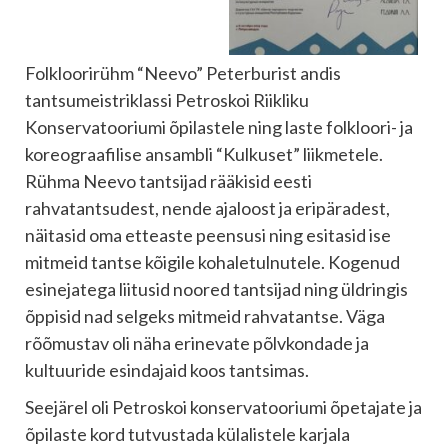
Folkloorirühm “Neevo” Peterburist andis
tantsumeistriklassi Petroskoi Riikliku
Konservatooriumi õpilastele ning laste folkloori- ja
koreograafilise ansambli “Kulkuset” liikmetele.
Rühma Neevo tantsijad rääkisid eesti
rahvatantsudest, nende ajaloost ja eripäradest,
näitasid oma etteaste peensusi ning esitasid ise
mitmeid tantse kõigile kohaletulnutele. Kogenud
esinejatega liitusid noored tantsijad ning üldringis
õppisid nad selgeks mitmeid rahvatantse. Väga
rõõmustav oli näha erinevate põlvkondade ja
kultuuride esindajaid koos tantsimas.
Seejärel oli Petroskoi konservatooriumi õpetajate ja
õpilaste kord tutvustada külalistele karjala