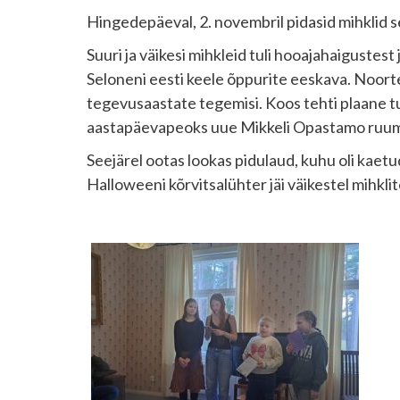
Hingedepäeval, 2. novembril pidasid mihklid sel
Suuri ja väikesi mihkleid tuli hooajahaigustes
Seloneni eesti keele õppurite eeskava. Noort
tegevusaastate tegemisi. Koos tehti plaane tu
aastapäevapeoks uue Mikkeli Opastamo ruum
Seejärel ootas lookas pidulaud, kuhu oli kae
Halloweeni kõrvitsalühter jäi väikestel mihkl