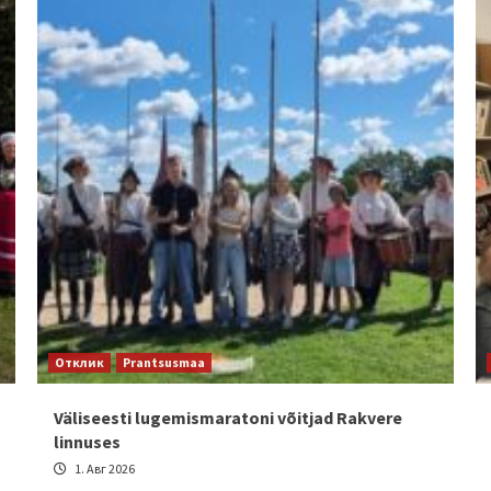
Отклик
Prantsusmaa
Väliseesti lugemismaratoni võitjad Rakvere
linnuses
1. Авг 2026