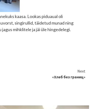
anekuks kaasa. Lookas piduaual oli
suvorst, singirullid, täidetud munad ning
 jagus mihklitele ja jäi üle hingedelegi.
Next
«Хлеб без границ»