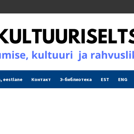
, eestlane
Контакт
Э-библиотека
EST
ENG