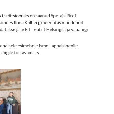
s traditsiooniks on saanud õpetaja Piret
se esimees Ilona Kolberg meenutas möödunud
akse jälle ET Teatrit Helsingist ja vabariigi
 endisele esimehele Ismo Lappalainenile.
 kõigile tuttavamaks.