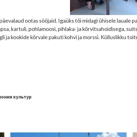
päevalaud ootas sööjaid. Igaüks tõi midagi ühisele lauale p
sa, kartuli, pohlamoosi, pihlaka- ja kõrvitsahoidisega, suit
li ja kookide kõrvale pakuti kohvi ja morssi. Külluslikku toitu
ь
мония культур