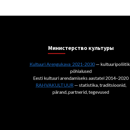
Министерствo культуры
Kultuuri Arengukava 2021-2030
— kultuuripoliiti
põhialused
Eesti kultuuri arendamiseks aastatel 2014–2020
RAHVAKULTUUR
— statistika, traditsioonid,
pärand, partnerid, tegevused