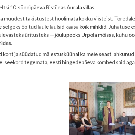
tsi 10. sünnipäeva Ristiinas Aurala villas.
t ja muudest takistustest hoolimata kokku viisteist. Toredak
e selgeks õpitud laule laulsid kaasa kõik mihklid. Juhatu
levasteks üritusteks — jõulupeoks Urpola mõisas, kuhu oodat
ides.
tud koht ja süüdatud mälestusküünal ka meie seast lahkunud
itel seekord tegemata, eesti hingedepäeva kombed said aga