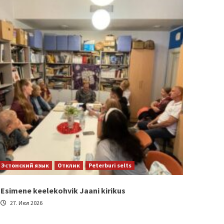
Эстонский язык
Отклик
Peterburi selts
Esimene keelekohvik Jaani kirikus
27. Июл 2026