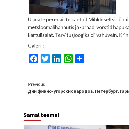
Usinate perenaiste kaetud Mihkli-seltsi sünni
metsloomalihahautis ja -praad, vorstid hapukap
kartulisalat. Tervitusjoogiks oli vahuvein. Kring
Galerii:
Facebook
Twitter
LinkedIn
WhatsApp
Отправит
Continue
Previous
Дни финно-угорских народов. Петербург. Гар
Reading
Samal teemal