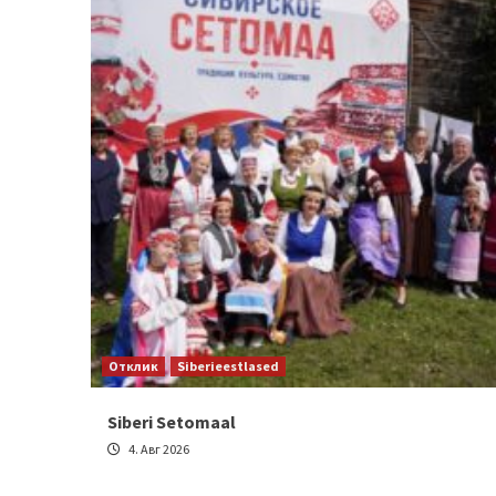
Отклик
Siberieestlased
Siberi Setomaal
4. Авг 2026