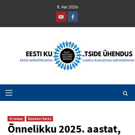
Skip
8. Авг 2026
to
content
Youtube
Facebook
Primary
Menu
Отклик
Kunderi Selts
Õnnelikku 2025. aastat,