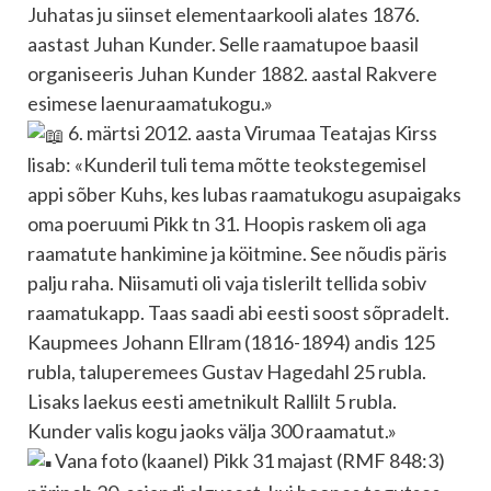
Juhatas ju siinset elementaarkooli alates 1876.
aastast Juhan Kunder. Selle raamatupoe baasil
organiseeris Juhan Kunder 1882. aastal Rakvere
esimese laenuraamatukogu.»
6. märtsi 2012. aasta Virumaa Teatajas Kirss
lisab: «Kunderil tuli tema mõtte teokstegemisel
appi sõber Kuhs, kes lubas raamatukogu asupaigaks
oma poeruumi Pikk tn 31. Hoopis raskem oli aga
raamatute hankimine ja köitmine. See nõudis päris
palju raha. Niisamuti oli vaja tislerilt tellida sobiv
raamatukapp. Taas saadi abi eesti soost sõpradelt.
Kaupmees Johann Ellram (1816-1894) andis 125
rubla, taluperemees Gustav Hagedahl 25 rubla.
Lisaks laekus eesti ametnikult Rallilt 5 rubla.
Kunder valis kogu jaoks välja 300 raamatut.»
Vana foto (kaanel) Pikk 31 majast (RMF 848:3)