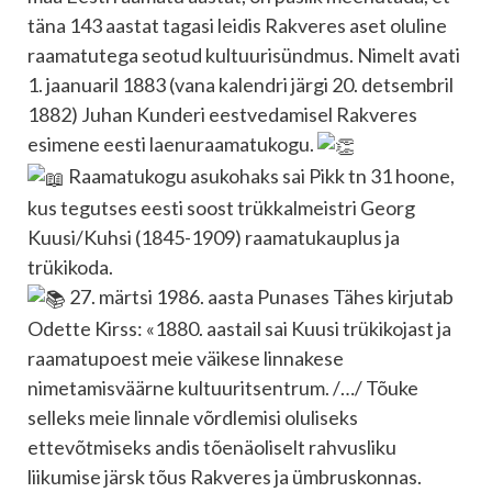
täna 143 aastat tagasi leidis Rakveres aset oluline
raamatutega seotud kultuurisündmus. Nimelt avati
1. jaanuaril 1883 (vana kalendri järgi 20. detsembril
1882) Juhan Kunderi eestvedamisel Rakveres
esimene eesti laenuraamatukogu.
Raamatukogu asukohaks sai Pikk tn 31 hoone,
kus tegutses eesti soost trükkalmeistri Georg
Kuusi/Kuhsi (1845-1909) raamatukauplus ja
trükikoda.
27. märtsi 1986. aasta Punases Tähes kirjutab
Odette Kirss: «1880. aastail sai Kuusi trükikojast ja
raamatupoest meie väikese linnakese
nimetamisväärne kultuuritsentrum. /…/ Tõuke
selleks meie linnale võrdlemisi oluliseks
ettevõtmiseks andis tõenäoliselt rahvusliku
liikumise järsk tõus Rakveres ja ümbruskonnas.