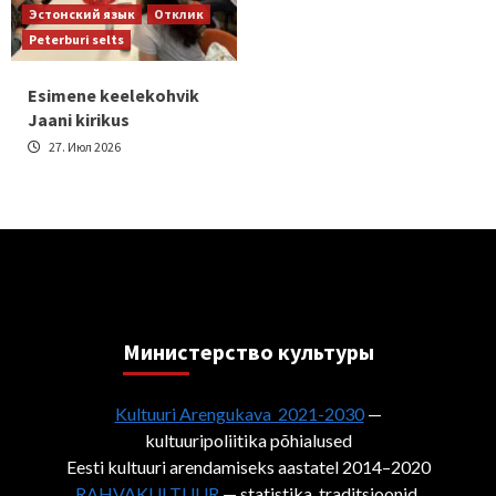
Эстонский язык
Отклик
Peterburi selts
Esimene keelekohvik
Jaani kirikus
27. Июл 2026
Министерствo культуры
Kultuuri Arengukava 2021-2030
—
kultuuripoliitika põhialused
Eesti kultuuri arendamiseks aastatel 2014–2020
RAHVAKULTUUR
— statistika, traditsioonid,