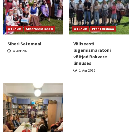
Отклик
Siberieestlased
Отклик
Prantsusmaa
Siberi Setomaal
Väliseesti
lugemismaratoni
4. Авг 2026
võitjad Rakvere
linnuses
1. Авг 2026