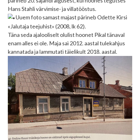
pärineb 20. sajandi algusest, kui hoones tegutses
Hans Stahli värvimise- ja villatööstus.
Uuem foto samast majast pärineb Odette Kirsi
«Jalutaja teejuhist» (2008, lk 62).
Täna seda ajalooliselt olulist hoonet Pikal tänaval
enam alles ei ole. Maja sai 2012. aastal tulekahjus
kannatada ja lammutati täielikult 2018. aastal.