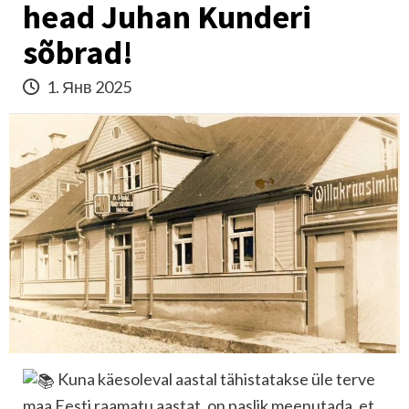
head Juhan Kunderi
sõbrad!
1. Янв 2025
Kuna käesoleval aastal tähistatakse üle terve
maa Eesti raamatu aastat, on paslik meenutada, et