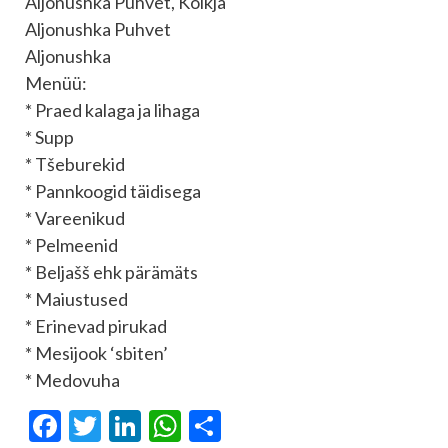
Aljonushka Puhvet, Kolkja
Aljonushka Puhvet
Aljonushka
Menüü:
* Praed kalaga ja lihaga
* Supp
* Tšeburekid
* Pannkoogid täidisega
* Vareenikud
* Pelmeenid
* Beljašš ehk pärämäts
* Maiustused
* Erinevad pirukad
* Mesijook ‘sbiten’
* Medovuha
Facebook
Twitter
LinkedIn
WhatsApp
Отправить