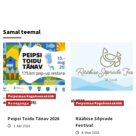
Samal teemal
Peipsimaa Kogukonnaköök
На подходе
Peipsimaa Kogukonnaköök
Peipsi Toidu Tänav 2026
Rääbise Sõprade
Festival
1. Авг 2026
8. Июл 2026