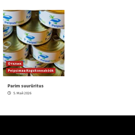
Отклик
Peipsimaa Kogukonnaköök
Parim suurüritus
5. Май 2026