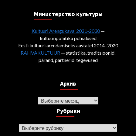
Министерствo культуры
Kultuuri Arengukava 2021-2030
—
kultuuripoliitika põhialused
Eesti kultuuri arendamiseks aastatel 2014–2020
RAHVAKULTUUR
— statistika, traditsioonid,
pärand, partnerid, tegevused
Архив
Архив
Рубрики
Рубрики