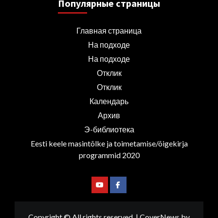
Популярные страницы
Главная страница
На подходе
На подходе
Отклик
Отклик
Календарь
Архив
Э-библиотека
Eesti keele masintõlke ja toimetamise/õigekirja
programmid 2020
Youtube
Facebook
Copyright © All rights reserved.
|
CoverNews
by