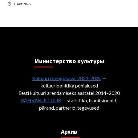
1. Авг 2026
Министерствo культуры
Kultuuri Arengukava 2021-2030
—
kultuuripoliitika põhialused
Eesti kultuuri arendamiseks aastatel 2014–2020
RAHVAKULTUUR
— statistika, traditsioonid,
pärand, partnerid, tegevused
Архив