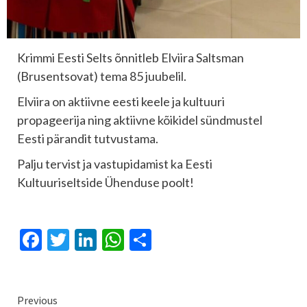
Krimmi Eesti Selts õnnitleb Elviira Saltsman
(Brusentsovat) tema 85 juubelil.
Elviira on aktiivne eesti keele ja kultuuri
propageerija ning aktiivne kõikidel sündmustel
Eesti pärandit tutvustama.
Palju tervist ja vastupidamist ka Eesti
Kultuuriseltside Ühenduse poolt!
Facebook
Twitter
LinkedIn
WhatsApp
Отправить
Continue
Previous