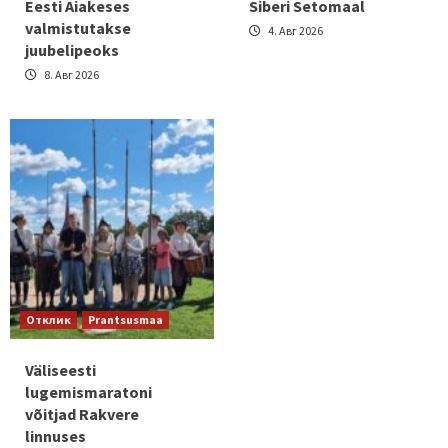
Eesti Aiakeses
Siberi Setomaal
valmistutakse
4. Авг 2026
juubelipeoks
8. Авг 2026
Отклик
Prantsusmaa
Väliseesti
lugemismaratoni
võitjad Rakvere
linnuses