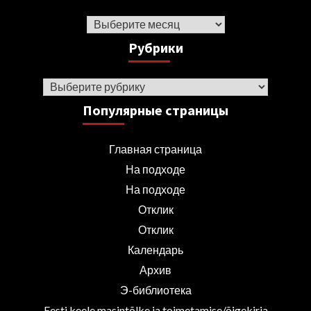
Архив
Рубрики
Рубрики
Популярные страницы
Главная страница
На подходе
На подходе
Отклик
Отклик
Календарь
Архив
Э-библиотека
Eesti keele masintõlke ja toimetamise/õigekirja