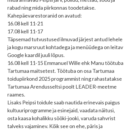
rabad ning mida piirkonnas toodetakse.
Kahepäevarestoranid on avatud:
16.08 kell 11-21
17.08 kell 11-17
Täpsemad tutvustused ilmuvad järjest antud lehele
ja kogu marsruut kohtadega ja menüüdega on leitav
Google kaardil juuli lõpus.
16.08 kell 11-15 Emmanuel Wille ehk Manu töötuba
Tartumaa maitsetest. Töötuba on osa Tartumaa
toidupiirkond 2025 programmist ning rahastatakse
Tartumaa Arendusseltsi poolt LEADER-meetme
raames.
Lisaks Peipsi toidule saab nautida erinevais paigus
kultuuriprogramme ja esinejaid, vaadata näitusi,
osta kaasa kohalikku sööki-jooki, varuda sahvrist
talveks vajaminev. Kõik see on ehe, päris ja