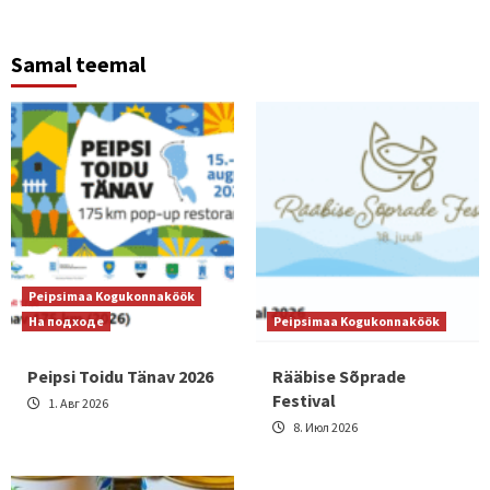
Samal teemal
Peipsimaa Kogukonnaköök
На подходе
Peipsimaa Kogukonnaköök
Peipsi Toidu Tänav 2026
Rääbise Sõprade
Festival
1. Авг 2026
8. Июл 2026