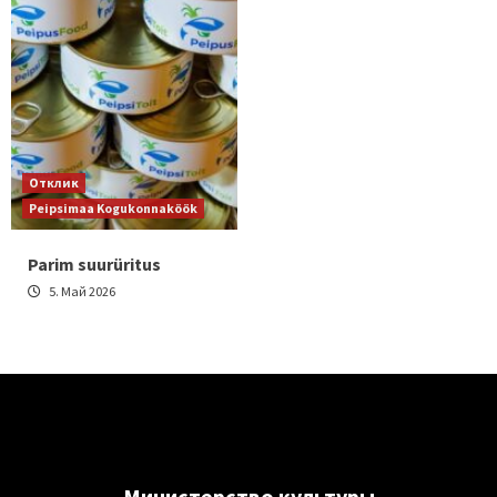
Отклик
Peipsimaa Kogukonnaköök
Parim suurüritus
5. Май 2026
Министерствo культуры