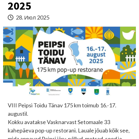
2025
28. Июл 2025
VIII Peipsi Toidu Tänav 175 km toimub 16.-17.
augustil.
Kokku avatakse Vasknarvast Setomaale 33
kahepäeva pop-up restorani. Lauale jõuab kõik see,
mida annavad Peipsi järv, põllud, metsad, sood ja