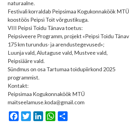
naturaalne.
Festivali korraldab Peipsimaa Kogukonnaköök MTÜ
koostöös Peipsi Toit võrgustikuga.
VIII Peipsi Toidu Tänava toetus:
Peipsiveere Programm, projekt «Peipsi Toidu Tänav
175 km turundus- ja arendustegevused»;
Luunja vald, Alutaguse vald, Mustvee vald,
Peipsiääre vald.
Sündmus on osa Tartumaa toidupiirkond 2025
programmist.
Kontakt:
Peipsimaa Kogukonnaköök MTÜ
maitseelamuse.koda@gmail.com
Facebook
Twitter
LinkedIn
WhatsApp
Отправить