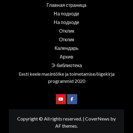
Главная страница
На подходе
На подходе
Отклик
Отклик
Календарь
Архив
Э-библиотека
Eesti keele masintõlke ja toimetamise/õigekirja
programmid 2020
Youtube
Facebook
Copyright © All rights reserved.
|
CoverNews
by
AF themes.