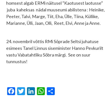
homsest algab ERMi näitusel “Kaotusest laotusse”
juba kaheksas nädal muuseumi abilistena : Heinike,
Peeter, Talvi, Marge, Tiit, Eha, Ülle, Tiina, Küllike,
Marianne, Ülli, Jaan, Olli, Reet, Elvi, Anne ja Anne.
24. novembril võttis RMi Sõprade Seltsi juhatuse
esimees Tanel Linnus siseminister Hanno Pevkurilt
vastu Vabatahtliku Sõbra märgi. See on suur
tunnustus!
Facebook
Twitter
LinkedIn
WhatsApp
Отправить