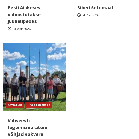
Eesti Aiakeses
Siberi Setomaal
valmistutakse
4. Авг 2026
juubelipeoks
8. Авг 2026
Отклик
Prantsusmaa
Väliseesti
lugemismaratoni
võitjad Rakvere