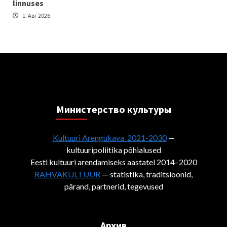
linnuses
1. Авг 2026
Министерствo культуры
Kultuuri Arengukava 2021-2030
—
kultuuripoliitika põhialused
Eesti kultuuri arendamiseks aastatel 2014–2020
RAHVAKULTUUR
— statistika, traditsioonid,
pärand, partnerid, tegevused
Архив