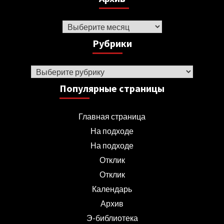
Архив
Рубрики
Рубрики
Популярные страницы
Главная страница
На подходе
На подходе
Отклик
Отклик
Календарь
Архив
Э-библиотека