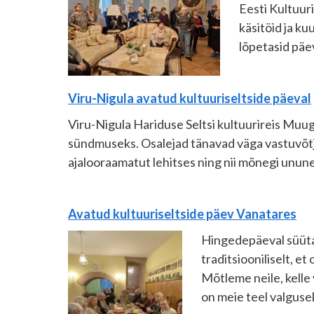
Eesti Kultuur
käsitöid ja k
lõpetasid päe
Viru-Nigula avatud kultuuriseltside päeval
Viru-Nigula Hariduse Seltsi kultuurireis Muug
sündmuseks. Osalejad tänavad väga vastuvõtjaid
ajalooraamatut lehitses ning nii mõnegi unun
Avatud kultuuriseltside päev Vanatares
Hingedepäeval süüta
traditsiooniliselt, e
Mõtleme neile, kelle
on meie teel valguse