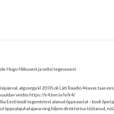
ole Hugo Hiibusest ja seltsi tegevusest
e
isipäeval, algusega kl 20:05 oli Läti Raadio 4 kavas taas ee
 kuuldav veebis
https://lr4.lsm.lv/lv/lr4/
iia Eesti kooli tegemistest alanud õppeaastal – kooli õpetaj
gul õppealajuhatajana ning hiljem direktorina töötanud, nü