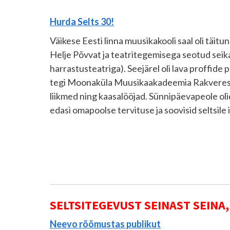
Hurda Selts 30!
Väikese Eesti linna muusikakooli saal oli täitu
Helje Põvvat ja teatritegemisega seotud seika
harrastusteatriga). Seejärel oli lava proffide 
tegi Moonaküla
Muusikaakadeemia Rakverest, 
liikmed ning kaasalööjad. Sünnipäevapeole ol
edasi omapoolse tervituse ja soovisid seltsile 
SELTSITEGEVUST SEINAST SEINA,
Neevo rõõmustas publikut