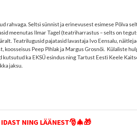
nud rahvaga. Seltsi sünnist ja erinevusest esimese Põlva sel
sid meenutas Ilmar Tagel (teatriharrastus – selts on tegut
päralt. Teatrilugusid pajatasid lavastaja Ivo Eensalu, näitl
koosseisus Peep Pihlak ja Margus Grosnõi. Külaliste hulg
id kutsutud ka EKSÜ esindus ning Tartust Eesti Keele Kai
ikka jaksu.
 IDAST NING LÄÄNEST
🎅🎄🎁