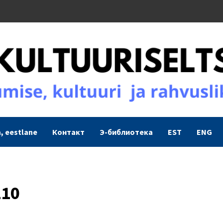
, eestlane
Контакт
Э-библиотека
EST
ENG
110