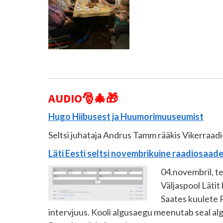
AUDIO
🎅🎄🎁
Hugo Hiibusest ja Huumorimuuseumist
Seltsi juhataja Andrus Tamm rääkis Vikerraadi
Läti Eesti seltsi novembrikuine raadiosaad
04.novembril, te
Väljaspool Lätit
Saates kuulete R
intervjuus. Kooli algusaegu meenutab seal al