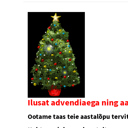
Ilusat advendiaega ning aa
Ootame taas teie aastalõpu tervitu