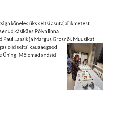
tsiga kõneles üks seltsi asutajaliikmetest
senud käsikäes Põlva linna
ejad Paul Laasik ja Margus Grosnõi. Muusikat
as olid seltsi kauaaegsed
tse Ühing. Mõlemad andsid