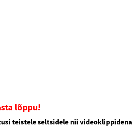
sta lõppu!
si teistele seltsidele nii videoklippidena 