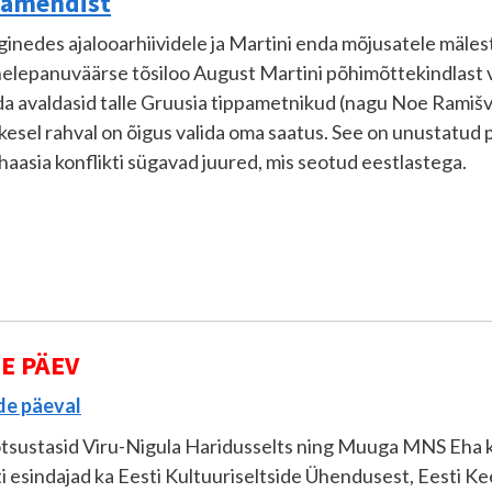
rlamendist
inedes ajalooarhiividele ja Martini enda mõjusatele mäles
elepanuväärse tõsiloo August Martini põhimõttekindlast võ
a avaldasid talle Gruusia tippametnikud (nagu Noe Ramišvi
kesel rahval on õigus valida oma saatus. See on unustatud 
aasia konflikti sügavad juured, mis seotud eestlastega.
E PÄEV
de päeval
otsustasid Viru-Nigula Haridusselts ning Muuga MNS Eha k
i esindajad ka Eesti Kultuuriseltside Ühendusest, Eesti Ke