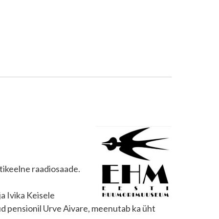
stikeelne raadiosaade.
a Ivika Keisele
üd pensionil Urve Aivare, meenutab ka üht