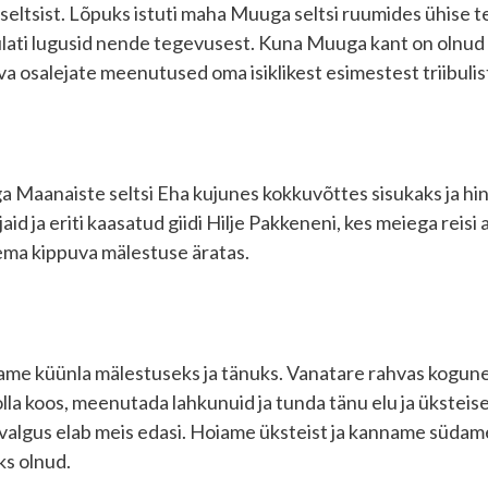
iseltsist. Lõpuks istuti maha Muuga seltsi ruumides ühise 
uulati lugusid nende tegevusest. Kuna Muuga kant on olnud k
va osalejate meenutused oma isiklikest esimestest triibulis
a Maanaiste seltsi Eha kujunes kokkuvõttes sisukaks ja hi
 ja eriti kaasatud giidi Hilje Pakkeneni, kes meiega reisi a
ema kippuva mälestuse äratas.
me küünla mälestuseks ja tänuks. Vanatare rahvas kogun
t olla koos, meenutada lahkunuid ja tunda tänu elu ja üksteise
 valgus elab meis edasi. Hoiame üksteist ja kanname südames
ks olnud.