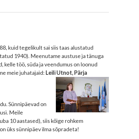
8, kuid tegelikult sai siis taas alustatud
kestatud 1940). Meenutame austuse ja tänuga
sed, kelle töö, süda ja veendumus on loonud
me meie juhatajaid:
Leili Utnot, Pärja
du. Sünnipäevad on
usi. Meile
uba 10 aastased), siis kõige rohkem
 on üks sünnipäev ilma sõpradeta!