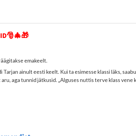
ID🎅🎄🎁
 räägitakse emakeelt.
arjan ainult eesti keelt. Kui ta esimesse klassi läks, saabu
t aru, aga tunnid jätkusid. „Alguses nuttis terve klass vene