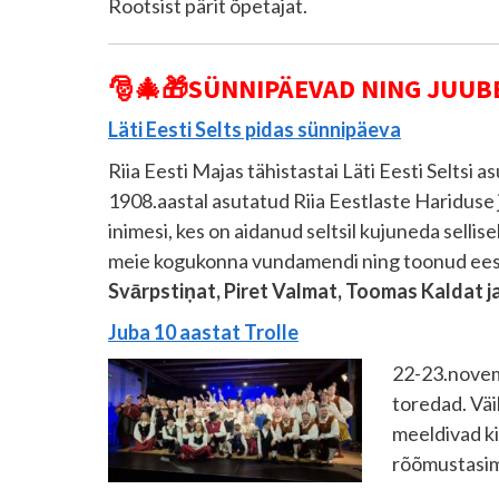
Rootsist pärit õpetajat.
🎅🎄🎁
SÜNNIPÄEVAD NING JUUB
Läti Eesti Selts pidas sünnipäeva
Riia Eesti Majas tähistastai Läti Eesti Seltsi 
1908.aastal asutatud Riia Eestlaste Hariduse
inimesi, kes on aidanud seltsil kujuneda selli
meie kogukonna vundamendi ning toonud eesti 
Svārpstiņat, Piret Valmat, Toomas Kaldat j
Juba 10 aastat Trolle
22-23.novem
toredad. Väi
meeldivad ki
rõõmustasime