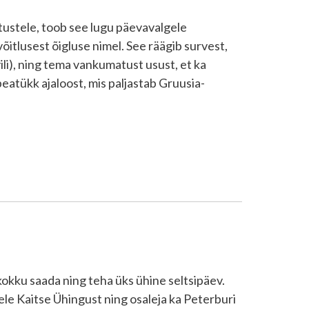
tustele, toob see lugu päevavalgele
itlusest õigluse nimel. See räägib survest,
li), ning tema vankumatust usust, et ka
peatükk ajaloost, mis paljastab Gruusia-
okku saada ning teha üks ühine seltsipäev.
ele Kaitse Ühingust ning osaleja ka Peterburi