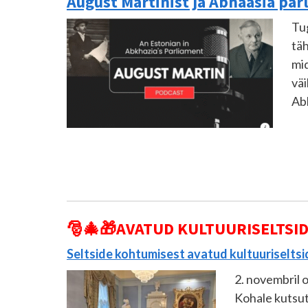
August Martinist ja Abhaasia pa
Tug
täh
mid
väi
Abh
🎅🎄🎁
AVATUD KULTUURISELTSID
Seltside kohtumisest avatud kultuuriseltsi
2. novembril 
Kohale kutsut