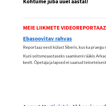
Kohtume juba uuel aastal!
MEIE LIIKMETE VIDEOREPORTAAZ
Ebasoovitav rahvas
Reportaaz eesti külast Siberis, kus ka praegu
Kuni seitsmeaastaseks saamiseni rääkis Arkadi T
keelt. Õpetaja ja lapsed ei saanud teineteises