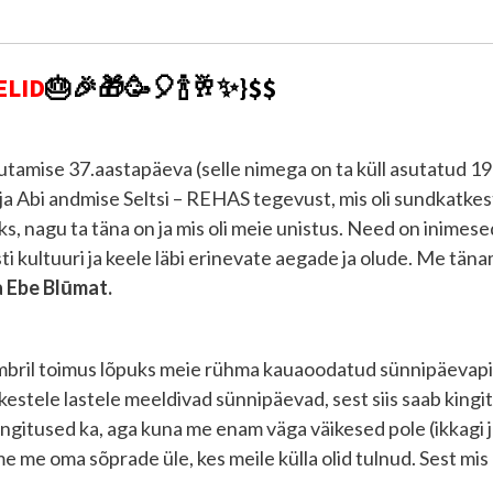
ELID
🎂🎉🎁🥳🎈🍾🥂✨}$$
asutamise 37.aastapäeva (selle nimega on ta küll asutatud 198
 ja Abi andmise Seltsi – REHAS tegevust, mis oli sundkat
seks, nagu ta täna on ja mis oli meie unistus. Need on inime
kultuuri ja keele läbi erinevate aegade ja olude. Me täna
a Ebe Blūmat.
bril toimus lõpuks meie rühma kauaoodatud sünnipäevapi
kestele lastele meeldivad sünnipäevad, sest siis saab kingit
ngitused ka, aga kuna me enam väga väikesed pole (ikkagi j
 me oma sõprade üle, kes meile külla olid tulnud. Sest mis