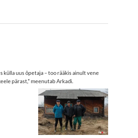
s külla uus õpetaja – too rääkis ainult vene
 keele pärast,“ meenutab Arkadi.