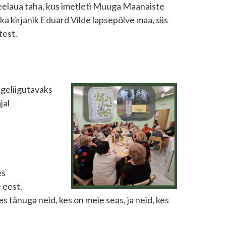
teelaua taha, kus imetleti Muuga Maanaiste
a kirjanik Eduard Vilde lapsepõlve maa, siis
test.
ngeliigutavaks
jal
es
 eest.
 tänuga neid, kes on meie seas, ja neid, kes