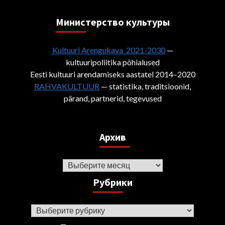
Министерствo культуры
Kultuuri Arengukava 2021-2030
—
kultuuripoliitika põhialused
Eesti kultuuri arendamiseks aastatel 2014–2020
RAHVAKULTUUR
— statistika, traditsioonid,
pärand, partnerid, tegevused
Архив
Архив
Рубрики
Рубрики