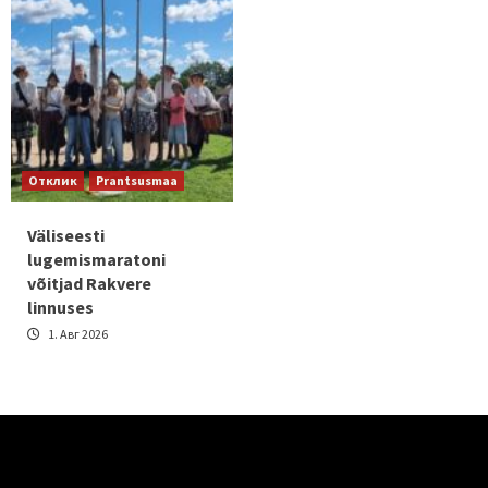
Отклик
Prantsusmaa
Väliseesti
lugemismaratoni
võitjad Rakvere
linnuses
1. Авг 2026