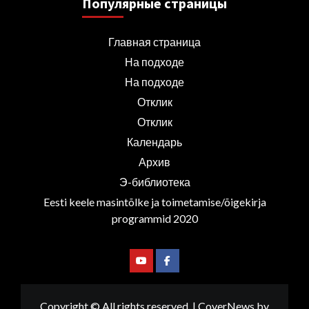
Популярные страницы
Главная страница
На подходе
На подходе
Отклик
Отклик
Календарь
Архив
Э-библиотека
Eesti keele masintõlke ja toimetamise/õigekirja
programmid 2020
Youtube
Facebook
Copyright © All rights reserved.
|
CoverNews
by