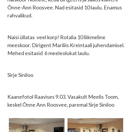
Õnne-Ann Roosvee. Nad esitasid 10 laulu. Enamus
rahvalikud.
Naisi üllatas veel korp! Rotalia 10 liikmeline
meeskoor. Dirigent Mariliis Kreintaali juhendamisel.
Mehed esitasid 6 meeleolukat laulu.
Sirje Siniloo
Kaanefotol Raavises 9.03. Vasakult Meelis Toom,
keskel Õnne Ann Roosvee, paremal Sirje Siniloo