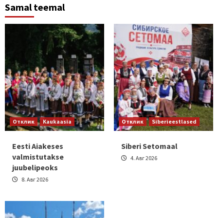
Samal teemal
Отклик
Kaukaasia
Отклик
Siberieestlased
Eesti Aiakeses
Siberi Setomaal
valmistutakse
4. Авг 2026
juubelipeoks
8. Авг 2026