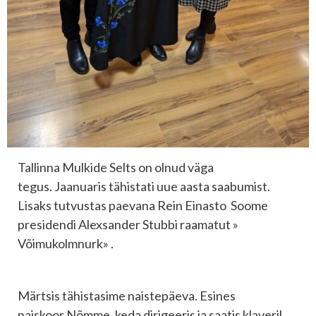
Tallinna Mulkide Selts on olnud väga
tegus. Jaanuaris tähistati uue aasta saabumist.
Lisaks tutvustas paevana Rein Einasto Soome
presidendi Alexsander Stubbi raamatut »
Võimukolmnurk» .
Märtsis tähistasime naistepäeva. Esines
naiskoor Nõmme, keda dirigeeris ja saatis klaveril