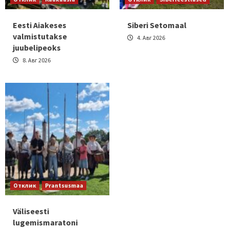
Eesti Aiakeses
Siberi Setomaal
valmistutakse
4. Авг 2026
juubelipeoks
8. Авг 2026
Отклик
Prantsusmaa
Väliseesti
lugemismaratoni