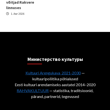
võitjad Rakvere
linnuses
1. Авг 2026
Министерствo культуры
Kultuuri Arengukava 2021-2030
—
kultuuripoliitika põhialused
Eesti kultuuri arendamiseks aastatel 2014–2020
RAHVAKULTUUR
— statistika, traditsioonid,
pärand, partnerid, tegevused