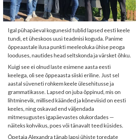
Igal pühapäeval kogunesid tublid lapsed eesti keele
tundi, et üheskoos uusi teadmisi koguda. Panime
õppeaastale ilusa punkti meeleoluka ühise peoga
looduses, nautides head seltskonda ja värsket õhku.
Kuigi see ei olnud laste esimene aasta eesti
keelega, oli see õppeaasta siiski eriline. Just sel
aastal süveneti rohkem keele ülesehitusse ja
grammatikasse. Lapsed on juba õppinud, mis on
lihtminevik, millised käänded ja kõneviisid on eesti
keeles, ning oskavad end väljendada
mitmesugustes igapäevastes olukordades —
näiteks kohvikus, poes või tänavalt teed küsides.
Õpetaja Alexandra tänab lapsi ühiste toredate