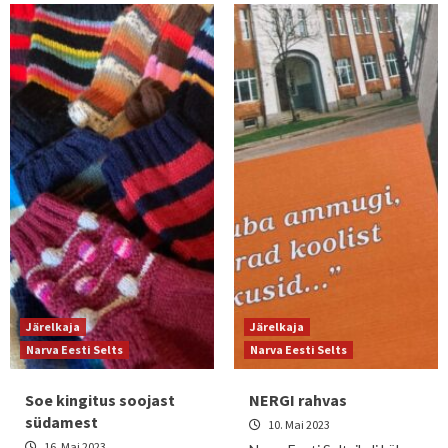
Järelkaja
Järelkaja
Narva Eesti Selts
Narva Eesti Selts
Soe kingitus soojast
NERGI rahvas
südamest
10. Mai 2023
16. Mai 2023