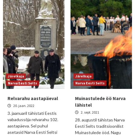
Järelkaja
Järelkaja
Narva Eesti Selts
Narva Eesti Selts
Relvarahu aastapäeval
Muinastulede öö Narva
lähistel
20. jaan. 2022
2. sept. 2021
3. jaanuaril tähistati Eestis
vabadussõja relvarahu 102.
28. augustil tähistas Narva
aastapäeva. Sel puhul
Eesti Selts traditsioonilist
asetasid Narva Eesti Seltsi
Muinastulede ööd. Nagu