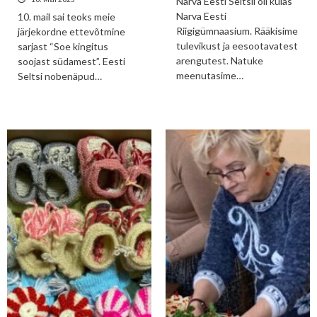
Narva Eesti Seltsil oli külas
Narva Eesti
10. mail sai teoks meie
Riigigümnaasium. Rääkisime
järjekordne ettevõtmine
tulevikust ja eesootavatest
sarjast “Soe kingitus
arengutest. Natuke
soojast südamest”. Eesti
meenutasime…
Seltsi nobenäpud…