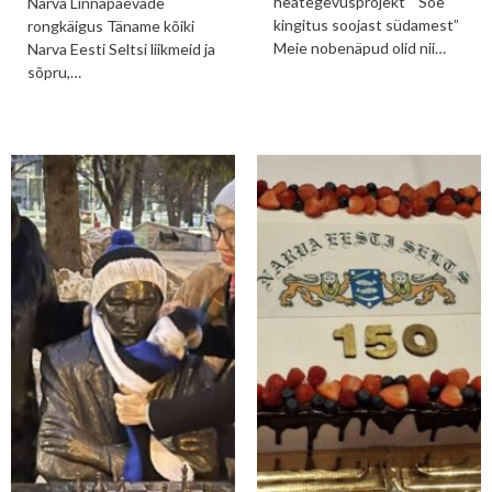
heategevusprojekt “ Soe
Narva Linnapäevade
kingitus soojast südamest”
rongkäigus Täname kõiki
Meie nobenäpud olid nii…
Narva Eesti Seltsi liikmeid ja
sõpru,…