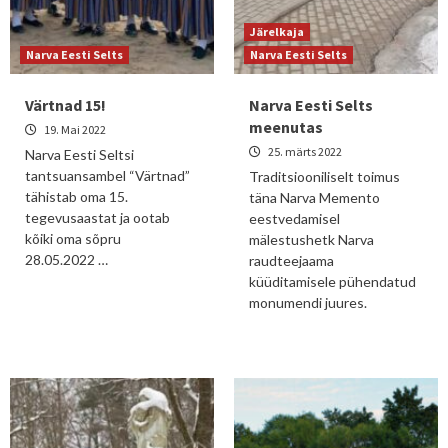
Järelkaja
Narva Eesti Selts
Narva Eesti Selts
Värtnad 15!
Narva Eesti Selts
meenutas
19. Mai 2022
25. märts 2022
Narva Eesti Seltsi
tantsuansambel “Värtnad”
Traditsiooniliselt toimus
tähistab oma 15.
täna Narva Memento
tegevusaastat ja ootab
eestvedamisel
kõiki oma sõpru
mälestushetk Narva
28.05.2022 …
raudteejaama
küüditamisele pühendatud
monumendi juures.