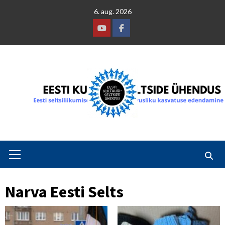
Skip
6. aug. 2026
to
content
Youtube
Facebook
Primary
Menu
Narva Eesti Selts