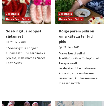
Järelkaja
Järelkaja
Narva Eesti Selts
Narva Eesti Selts
Soe kingitus soojast
Kõige parem pidu on
südamest
oma kätega tehtud
pidu
28. dets. 2022
22. dets. 2022
“ Soe kingitus soojast
südamest” – nii sai nimeks
Narva Eesti Seltsi
projekt, mille raames Narva
traditsiooniline jõulupidu oli
Eesti Seltsi…
tavapäraselt
osalejaterohke. Pidasime
kõnesid, autasustasime
usinamaid, kuulasime meie
meesansambli…