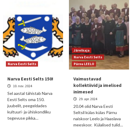
Järelkaja
Narva Eesti Selts
Narva Eesti Selts
Pärnu LEELO
Narva Eesti Selts 150!
Vaimustavad
kollektiivid ja imelised
10. nov. 2024
inimesed
Sel aastal tähistab Narva
29. apr. 2024
Eesti Selts oma 150.
juubelit, peegeldades
20.04 olid Narva Eesti
kultuuri- ja ühiskondliku
Seltsil külas külas Pärnu
tegevuse pikka…
naiskoor Leelo ja Haaslava
meeskoor. Külalised tulid…