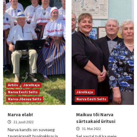
Arhiiv
Järelkaja
Narva Eesti Selts
Järelkaja
Narva-Jõesuu Selts
Narva Eesti Selts
Narva elab!
Maikuu tõi Narva
särtsakaid üritusi
21. juuli 2022
31. Mai 2022
Narva kandis on suveaeg
tavapäraselt huvipakkuv ja
Sel aastal tuli ka meie