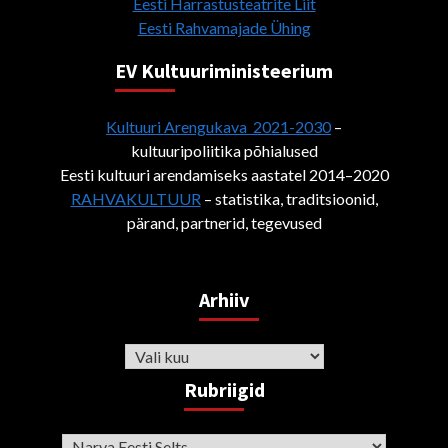
Eesti Harrastusteatrite Liit
Eesti Rahvamajade Ühing
EV Kultuuriministeerium
Kultuuri Arengukava 2021-2030
–
kultuuripoliitika põhialused
Eesti kultuuri arendamiseks aastatel 2014–2020
RAHVAKULTUUR
– statistika, traditsioonid,
pärand, partnerid, tegevused
Arhiiv
Arhiiv
Rubriigid
Rubriigid