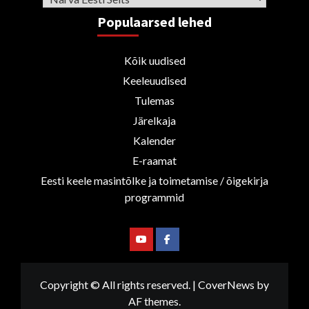
Populaarsed lehed
Kõik uudised
Keeleuudised
Tulemas
Järelkaja
Kalender
E-raamat
Eesti keele masintõlke ja toimetamise / õigekirja
programmid
Youtube
Facebook
Copyright © All rights reserved.
|
CoverNews
by
AF themes.