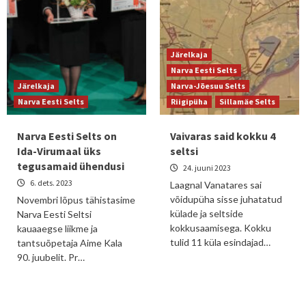
Järelkaja
Narva Eesti Selts
Järelkaja
Narva-Jõesuu Selts
Narva Eesti Selts
Riigipüha
Sillamäe Selts
Narva Eesti Selts on
Vaivaras said kokku 4
Ida-Virumaal üks
seltsi
tegusamaid ühendusi
24. juuni 2023
6. dets. 2023
Laagnal Vanatares sai
võidupüha sisse juhatatud
Novembri lõpus tähistasime
külade ja seltside
Narva Eesti Seltsi
kokkusaamisega. Kokku
kauaaegse liikme ja
tulid 11 küla esindajad…
tantsuõpetaja Aime Kala
90. juubelit. Pr…