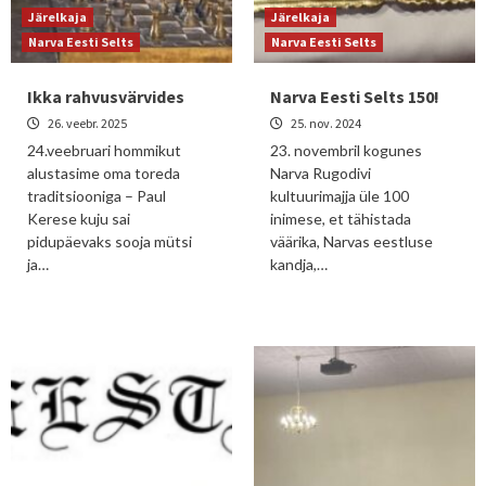
Järelkaja
Järelkaja
Narva Eesti Selts
Narva Eesti Selts
Ikka rahvusvärvides
Narva Eesti Selts 150!
26. veebr. 2025
25. nov. 2024
24.veebruari hommikut
23. novembril kogunes
alustasime oma toreda
Narva Rugodivi
traditsiooniga – Paul
kultuurimajja üle 100
Kerese kuju sai
inimese, et tähistada
pidupäevaks sooja mütsi
väärika, Narvas eestluse
ja…
kandja,…