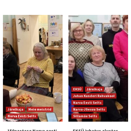
EKSÜ
Järelkaja
Juhan Kunderi Rahvakool
Narva Eesti Selts
Järelkaja
Meie meistrid
Narva-Jõesuu Selts
Narva Eesti Selts
Sillamäe Selts
150aastase Narva eesti
EKSÜ juhatus alustas