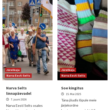
Järelkaja
Järelkaja
Narva Eesti Selts
Narva Eesti Selts
Narva Selts
Soe kingitus
linnapäevadel
15. Mai 2025
7. juuni 2026
Täna jõudis lõpule meie
järjekordne
Narva Eesti Selts osales