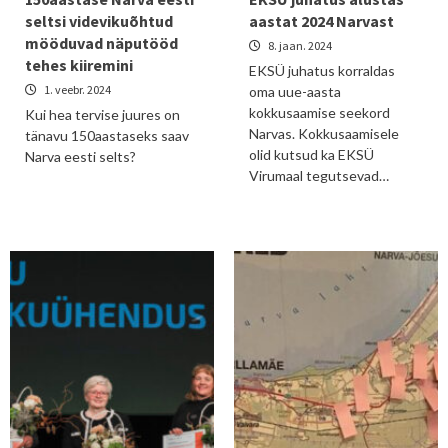
seltsi videvikuõhtud
aastat 2024 Narvast
mööduvad näputööd
8. jaan. 2024
tehes kiiremini
EKSÜ juhatus korraldas
1. veebr. 2024
oma uue-aasta
kokkusaamise seekord
Kui hea tervise juures on
Narvas. Kokkusaamisele
tänavu 150aastaseks saav
olid kutsud ka EKSÜ
Narva eesti selts?
Virumaal tegutsevad…