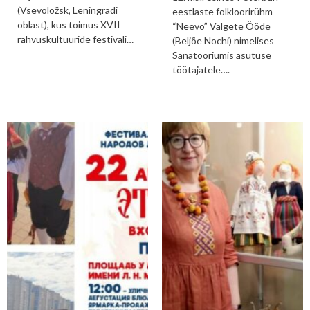
(Vsevoložsk, Leningradi
eestlaste folkloorirühm
oblast), kus toimus XVII
“Neevo” Valgete Ööde
rahvuskultuuride festivali…
(Beljõe Nochi) nimelises
Sanatooriumis asutuse
töötajatele….