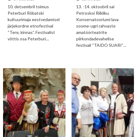
10. detsembril toimus
13. -14. oktoobril sai
Peterburi Rõbatski
Petroskoi Riikliku
kultuurimaja eestvedamisel
Konservatooriumi lava
järjekordne etnofestival
soome-ugri rahvaste
“Tere, kinnas”. Festivalist
amatöörteatrite
võttis osa Peterburi…
piirkondadevahelise
festivali “TAIDO SUARI”…