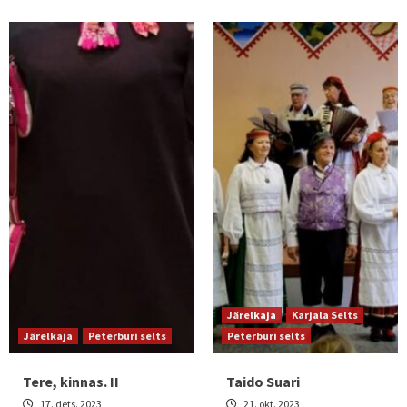
Järelkaja
Karjala Selts
Järelkaja
Peterburi selts
Peterburi selts
Tere, kinnas. II
Taido Suari
17. dets. 2023
21. okt. 2023