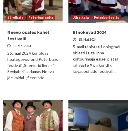
Järelkaja
Peterburi selts
Järelkaja
Peterburi selts
Neevo osales kahel
Etnokevad 2024
festivalil
15. Mai 2024
30. Mai 2024
5. mail tähistati Leningradi
oblasti Luga linna
25. mail 2024 korraldas
kultuurimaja esisel platsil
heategevusfond Peterburis
rahvaste X piirkondlik
festivali „Seeniorid linnas“:
kevadpühade festivali…
Sevkabeli sadamas Neeva
jõe kaldal. „Seeniorid…