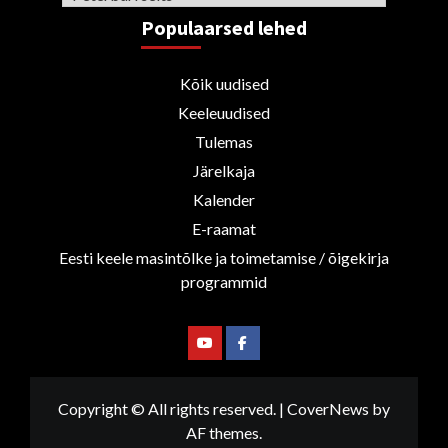
Populaarsed lehed
Kõik uudised
Keeleuudised
Tulemas
Järelkaja
Kalender
E-raamat
Eesti keele masintõlke ja toimetamise / õigekirja
programmid
Youtube
Facebook
Copyright © All rights reserved.
|
CoverNews
by
AF themes.