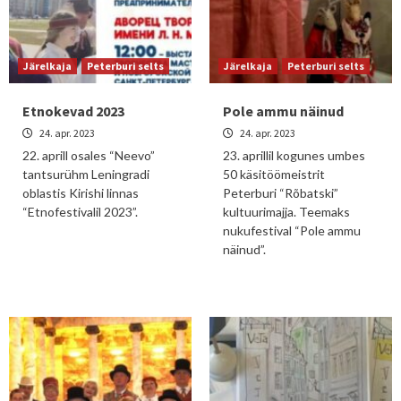
Järelkaja
Peterburi selts
Järelkaja
Peterburi selts
Etnokevad 2023
Pole ammu näinud
24. apr. 2023
24. apr. 2023
22. aprill osales “Neevo”
23. aprillil kogunes umbes
tantsurühm Leningradi
50 käsitöömeistrit
oblastis Kirishi linnas
Peterburi “Rõbatski”
“Etnofestivalil 2023”.
kultuurimajja. Teemaks
nukufestival “Pole ammu
näinud”.