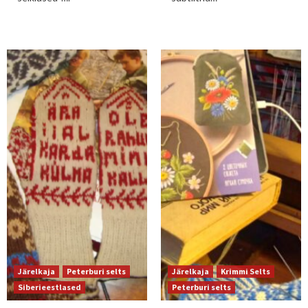
Järelkaja
Peterburi selts
Järelkaja
Krimmi Selts
Siberieestlased
Peterburi selts