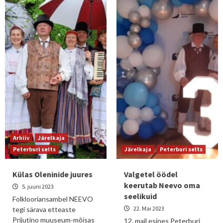
Arhiiv
Järelkaja
Peterburi selts
Järelkaja
Peterburi selts
Külas Oleninide juures
Valgetel öödel
keerutab Neevo oma
5. juuni 2023
seelikuid
Folklooriansambel NEEVO
22. Mai 2023
tegi särava etteaste
Prijutino muuseum-mõisas
12. mail esines Peterburi