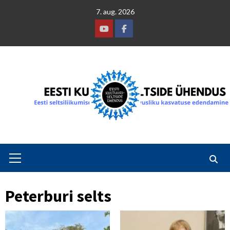
Skip
7. aug. 2026
to
content
Youtube
Facebook
Primary
Menu
Peterburi selts