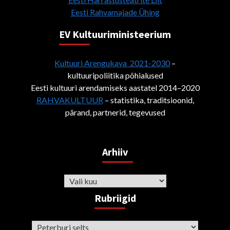
Eesti Rahvamajade Ühing
EV Kultuuriministeerium
Kultuuri Arengukava 2021-2030
–
kultuuripoliitika põhialused
Eesti kultuuri arendamiseks aastatel 2014–2020
RAHVAKULTUUR
– statistika, traditsioonid,
pärand, partnerid, tegevused
Arhiiv
Arhiiv
Rubriigid
Rubriigid