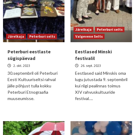
Järelkaja
Peterburi selts
Järelkaja
Peterburi selts
Valgevene Selts
Peterburi eestlaste
Eestlased Minski
sügispäevad
festivalil
2. okt. 2023
26. sept. 2023
30.septembril oli Peterburi
Eestlased said Minskis oma
Eesti Kultuuriseltsi rahval
lugu jutustada 9. septembril
jälle põhjust tulla kokku
kui riigi pealinnas toimus
Peterburi Etnograafia
XIV rahvuskultuuride
muuseumisse.
festival….