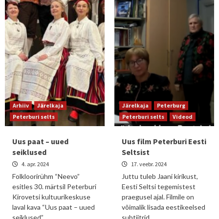
Arhiiv
Järelkaja
Järelkaja
Peterburg
Peterburi selts
Peterburi selts
Videod
Uus paat – uued
Uus film Peterburi Eesti
seiklused
Seltsist
4. apr. 2024
17. veebr. 2024
Folkloorirühm “Neevo”
Juttu tuleb Jaani kirikust,
esitles 30. märtsil Peterburi
Eesti Seltsi tegemistest
Kirovetsi kultuurikeskuse
praegusel ajal. Filmile on
laval kava “Uus paat – uued
võimalik lisada eestikeelsed
seiklused”….
subtiitrid…