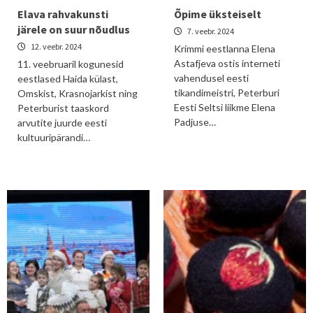
Elava rahvakunsti
Õpime üksteiselt
järele on suur nõudlus
7. veebr. 2024
12. veebr. 2024
Krimmi eestlanna Elena
Astafjeva ostis interneti
11. veebruaril kogunesid
vahendusel eesti
eestlased Haida külast,
tikandimeistri, Peterburi
Omskist, Krasnojarkist ning
Eesti Seltsi liikme Elena
Peterburist taaskord
Padjuse…
arvutite juurde eesti
kultuuripärandi…