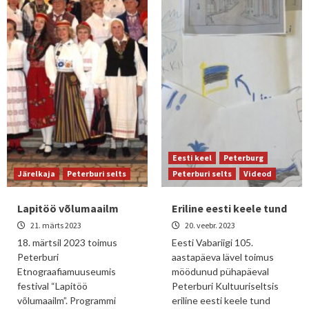
Eesti keel
Peterburg
Järelkaja
Peterburi selts
Peterburi selts
Videod
Lapitöö võlumaailm
Eriline eesti keele tund
21. märts 2023
20. veebr. 2023
18. märtsil 2023 toimus
Eesti Vabariigi 105.
Peterburi
aastapäeva lävel toimus
Etnograafiamuuseumis
möödunud pühapäeval
festival “Lapitöö
Peterburi Kultuuriseltsis
võlumaailm”. Programmi
eriline eesti keele tund