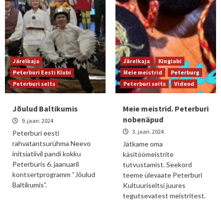
Järelkaja
Järelkaja
Kingiabi
Peterburi Eesti Klubi
Meie meistrid
Peterburg
Peterburi selts
Peterburi selts
Videod
Jõulud Baltikumis
Meie meistrid. Peterburi
nobenäpud
9. jaan. 2024
3. jaan. 2024
Peterburi eesti
rahvatantsurühma Neevo
Jätkame oma
initsiatiivil pandi kokku
käsitöömeistrite
Peterburis 6. jaanuaril
tutvustamist. Seekord
kontsertprogramm “Jõulud
teeme ülevaate Peterburi
Baltikumis”.
Kultuuriseltsi juures
tegutsevatest meistritest.