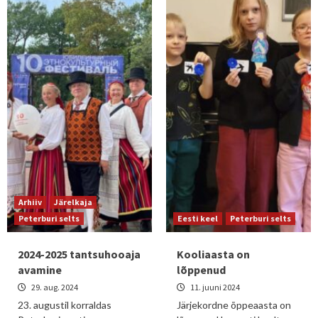
Arhiiv
Järelkaja
Peterburi selts
Eesti keel
Peterburi selts
2024-2025 tantsuhooaja
Kooliaasta on
avamine
lõppenud
29. aug. 2024
11. juuni 2024
23. augustil korraldas
Järjekordne õppeaasta on