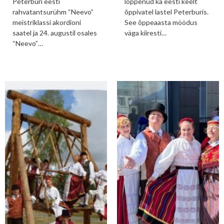
Peterburi eesti
lõppenud ka eesti keelt
rahvatantsurühm “Neevo”
õppivatel lastel Peterburis.
meistriklassi akordioni
See õppeaasta möödus
saatel ja 24. augustil osales
väga kiiresti…
“Neevo”…