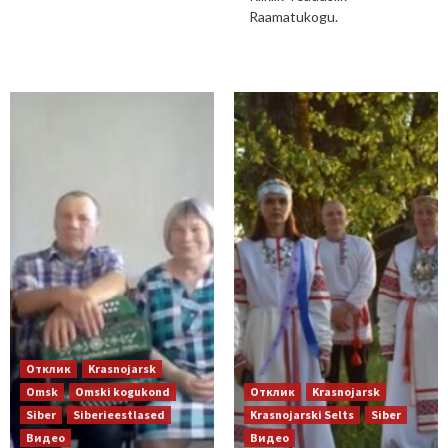
Raamatukogu.
Отклик
Krasnojarsk
Omsk
Omski kogukond
Отклик
Krasnojarsk
Siber
Siberieestlased
Krasnojarski Selts
Siber
Видео
Видео