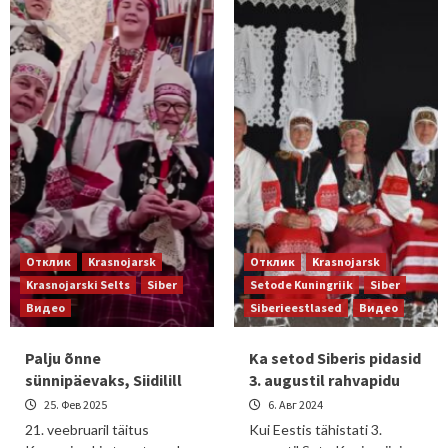
Отклик
Krasnojarsk
Отклик
Krasnojarsk
Krasnojarski Selts
Siber
Setode Kuningriik
Siber
Видео
Siberieestlased
Видео
Palju õnne
Ka setod Siberis pidasid
sünnipäevaks, Siidilill
3. augustil rahvapidu
25. Фев 2025
6. Авг 2024
21. veebruaril täitus
Kui Eestis tähistati 3.