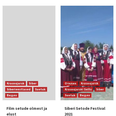
Krasnojarsk
Siber
Отклик
Krasnojarsk
Siberieestlased
Suetuk
Krasnojarski Selts
Siber
Видео
Suetuk
Видео
Film setude olmest ja
Siberi Setode Festival
elust
2021