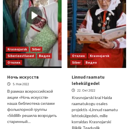
Krasnojarsk
Siber
Siberieestlased
Видео
Отклик
Krasnojarsk
Отклик
Siber
Видео
Ночь искусств
Linnud raamatu
lehekülgedel
5. Ноя 2022
22. Окт 2022
В рамках всероссийской
акции «Ночь искусств»
Krasnojarski krai Haida
наша библиотека силами
raamatukogu osales
фольклорной группы
projektis «Linnud raamatu
«Siidilill» решила возродить
lehtekülgedel», mille
старинный…
korraldas Krasnojarski
Riiklik Teaduslik