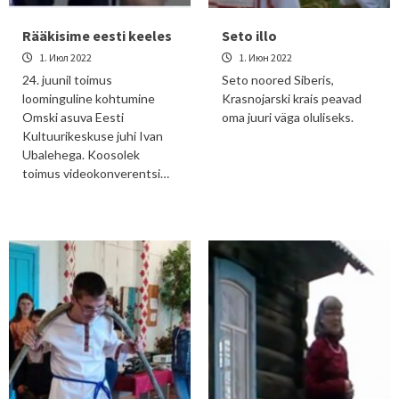
Rääkisime eesti keeles
Seto illo
1. Июл 2022
1. Июн 2022
24. juunil toimus
Seto noored Siberis,
loominguline kohtumine
Krasnojarski krais peavad
Omski asuva Eesti
oma juuri väga oluliseks.
Kultuurikeskuse juhi Ivan
Ubalehega. Koosolek
toimus videokonverentsi…