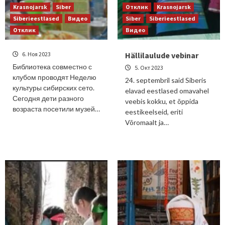
Krasnojarsk
Siber
Отклик
Krasnojarsk
Siberieestlased
Видео
Siber
Siberieestlased
Отклик
Видео
6. Ноя 2023
Hällilaulude vebinar
Библиотека совместно с
5. Окт 2023
клубом проводят Неделю
24. septembril said Siberis
культуры сибирских сето.
elavad eestlased omavahel
Сегодня дети разного
veebis kokku, et õppida
возраста посетили музей…
eestikeelseid, eriti
Võromaalt ja…