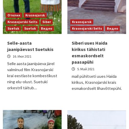
Отклик
Krasnojarsk
Krasnojarski Selts
Siber
Krasnojarsk
Suetuk
Suetuk
Видео
Krasnojarski Selts
Видео
Selle-aasta
Siberi uues Haida
jaanipäevast Suetukis
kirikus tähistati
esmaskordselt
16. Июл 2021
paasapühi
Selle aasta jaanipäeva järel
5. Май 2021
valminud film Krasnojarski
krai eestlaste kombestikust
mail pühitseti uues Haida
ning elu-olust. Suetuki
kirikus, Krasnojarski krais
orkestril täitub…
esmakordselt lihavõttepühi.