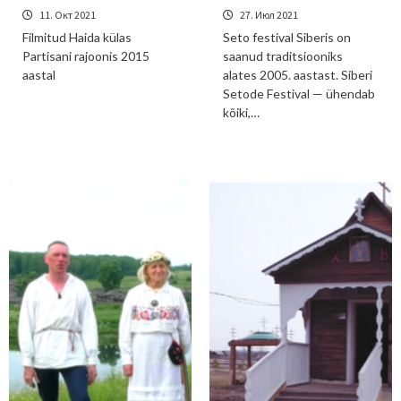
11. Окт 2021
27. Июл 2021
Filmitud Haida külas
Seto festival Siberis on
Partisani rajoonis 2015
saanud traditsiooniks
aastal
alates 2005. aastast. Siberi
Setode Festival — ühendab
kõiki,…