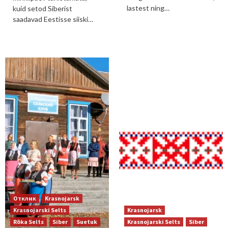
lastest ning…
kuid setod Siberist
saadavad Eestisse siiski…
Отклик
Krasnojarsk
Krasnojarski Selts
Krasnojarsk
Rõka Selts
Siber
Suetuk
Krasnojarski Selts
Siber