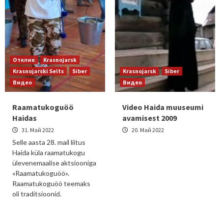
Отклик
Krasnojarsk
Krasnojarski Selts
Siber
Krasnojarsk
Siber
Видео
Видео
Raamatukoguöö
Video Haida muuseumi
Haidas
avamisest 2009
31. Май 2022
20. Май 2022
Selle aasta 28. mail liitus
Haida küla raamatukogu
ülevenemaalise aktsiooniga
«Raamatukoguöö».
Raamatukoguöö teemaks
oli traditsioonid.