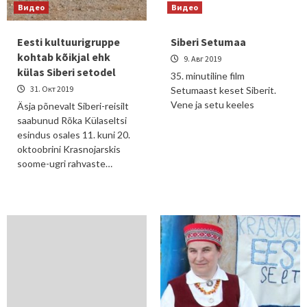
Видео
Видео
Eesti kultuurigruppe
Siberi Setumaa
kohtab kõikjal ehk
9. Авг 2019
külas Siberi setodel
35. minutiline film
31. Окт 2019
Setumaast keset Siberit.
Vene ja setu keeles
Äsja põnevalt Siberi-reisilt
saabunud Rõka Külaseltsi
esindus osales 11. kuni 20.
oktoobrini Krasnojarskis
soome-ugri rahvaste…