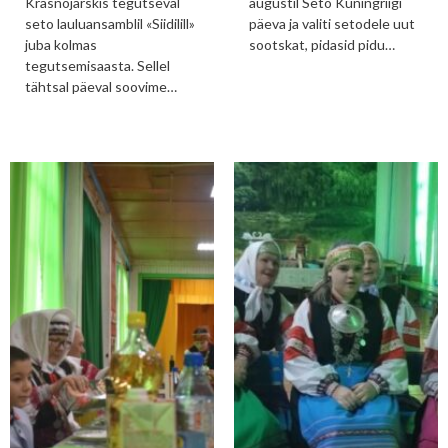
Krasnojarskis tegutseval
augustil Seto Kuningriigi
seto lauluansamblil «Siidilill»
päeva ja valiti setodele uut
juba kolmas
sootskat, pidasid pidu…
tegutsemisaasta. Sellel
tähtsal päeval soovime…