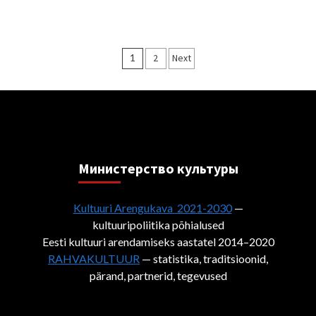
Пагинация
1
2
Next
записей
Министерствo культуры
Kultuuri Arengukava 2021-2030
—
kultuuripoliitika põhialused
Eesti kultuuri arendamiseks aastatel 2014–2020
RAHVAKULTUUR
— statistika, traditsioonid,
pärand, partnerid, tegevused