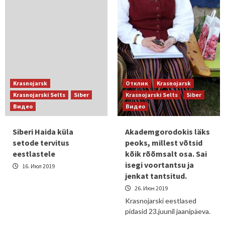
Krasnojarsk
Отклик
Krasnojarsk
Krasnojarski Selts
Siber
Krasnojarski Selts
Siber
Видео
Видео
Siberi Haida küla
Akademgorodokis läks
setode tervitus
peoks, millest võtsid
eestlastele
kõik rõõmsalt osa. Sai
isegi voortantsu ja
16. Июл 2019
jenkat tantsitud.
26. Июн 2019
Krasnojarski eestlased
pidasid 23.juunil jaanipäeva.