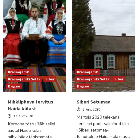
Krasnojarsk
Krasnojarsk
Krasnojarski Selts
Siber
Krasnojarski Selts
Siber
Видео
Видео
Mihklipäeva tervitus
Siberi Setumaa
Haida külast
3. Апр 2020
17. Окт 2020
Märtsis 2020 telekanal
Jenissei poolt valminud film
Koroona tõttu jääb sellel
«Siberi setomaa».
aastal Haida külas
Räägitakse Haida küla elust,
mihklipäev tähistamata,