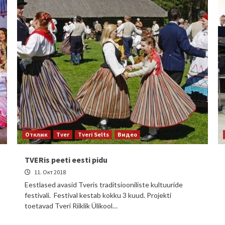
Отклик
Tver
Tveri Selts
Видео
TVERis peeti eesti pidu
11. Окт 2018
Eestlased avasid Tveris traditsiooniliste kultuuride
festivali. Festival kestab kokku 3 kuud. Projekti
toetavad Tveri Riiklik Ülikool…