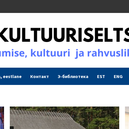
, eestlane
Контакт
Э-библиотека
EST
ENG