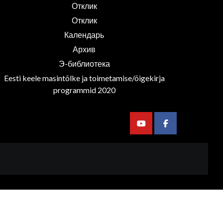
Отклик
Отклик
Календарь
Архив
Э-библиотека
Eesti keele masintõlke ja toimetamise/õigekirja
programmid 2020
Youtube
Facebook