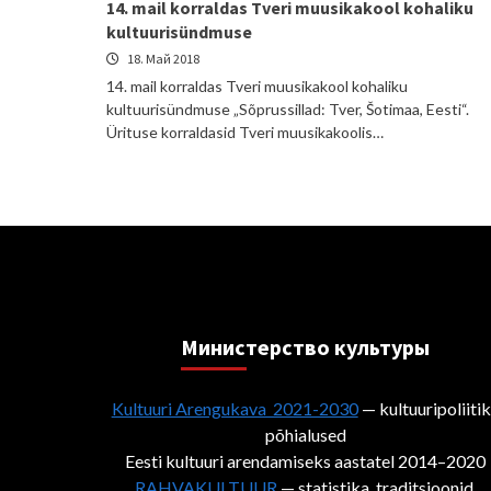
14. mail korraldas Tveri muusikakool kohaliku
kultuurisündmuse
18. Май 2018
14. mail korraldas Tveri muusikakool kohaliku
kultuurisündmuse „Sõprussillad: Tver, Šotimaa, Eesti“.
Ürituse korraldasid Tveri muusikakoolis…
Министерствo культуры
Kultuuri Arengukava 2021-2030
— kultuuripoliiti
põhialused
Eesti kultuuri arendamiseks aastatel 2014–2020
RAHVAKULTUUR
— statistika, traditsioonid,