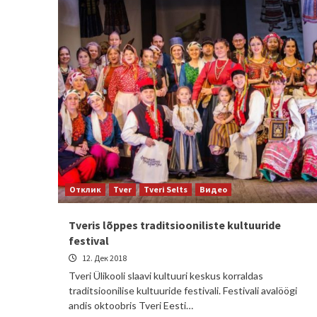
Отклик
Tver
Tveri Selts
Видео
Tveris lõppes traditsiooniliste kultuuride
festival
12. Дек 2018
Tveri Ülikooli slaavi kultuuri keskus korraldas
traditsioonilise kultuuride festivali. Festivali avalöögi
andis oktoobris Tveri Eesti…