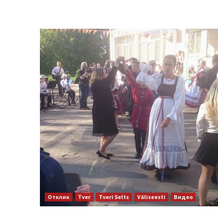
Отклик
Tver
Tveri Selts
Väliseesti
Видео