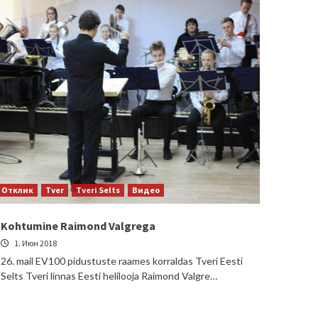
Отклик
Tver
Tveri Selts
Видео
Kohtumine Raimond Valgrega
1. Июн 2018
26. mail EV100 pidustuste raames korraldas Tveri Eesti
Selts Tveri linnas Eesti helilooja Raimond Valgre…