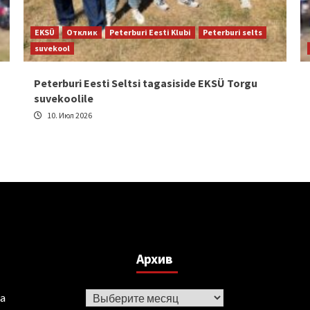
EKSÜ
Отклик
Peterburi Eesti Klubi
Peterburi selts
suvekool
Peterburi Eesti Seltsi tagasiside EKSÜ Torgu
suvekoolile
10. Июл 2026
Архив
Архив
ka