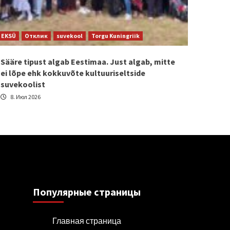
EKSÜ
Отклик
suvekool
Torgu Kuningriik
Sääre tipust algab Eestimaa. Just algab, mitte
ei lõpe ehk kokkuvõte kultuuriseltside
suvekoolist
8. Июл 2026
Популярные страницы
Главная страница