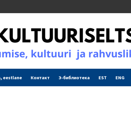
, eestlane
Контакт
Э-библиотека
EST
ENG