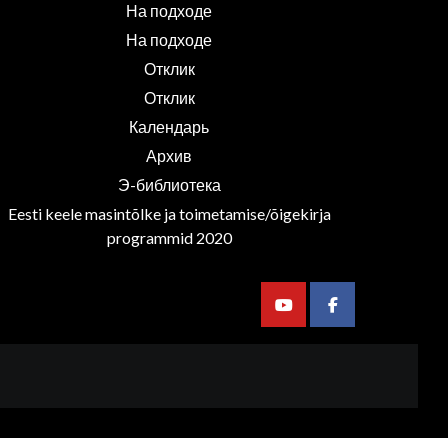
На подходе
На подходе
Отклик
Отклик
Календарь
Архив
Э-библиотека
Eesti keele masintõlke ja toimetamise/õigekirja
programmid 2020
Youtube
Facebook