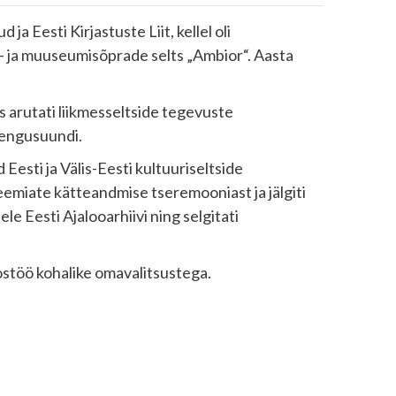
a Eesti Kirjastuste Liit, kellel oli
o- ja muuseumisõprade selts „Ambior“. Aasta
us arutati liikmesseltside tegevuste
arengusuundi.
Eesti ja Välis-Eesti kultuuriseltside
eemiate kätteandmise tseremooniast ja jälgiti
le Eesti Ajalooarhiivi ning selgitati
oostöö kohalike omavalitsustega.