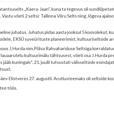
antsuselts „Kaera-Jaan“, kuna ta tegevus oli sundlõpetatud j
astu võeti 2 seltsi: Tallinna Võru Selts ning Jõgeva ajalo
kmeline juhatus. Juhatus pidas aasta jooksul 5 koosolekut, k
tsidele, EKSÜ suveürituste planeerimist, kultuuriseltside 
koos J.Hurda nim.Põlva Rahvahariduse Seltsiga korraldatud 
lauaarutelu kultuurimälu tähtsusest, võeti osa J.Hurda pr
b kuningals“. 21. juulil tutvustati välisseltside esindajate
tsust.
päev Elistveres 27. augustil. Arutlusteemaks oli seltside k
tee töös.
ь