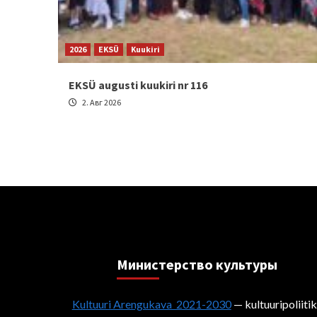
2026
EKSÜ
Kuukiri
EKSÜ augusti kuukiri nr 116
2. Авг 2026
Министерствo культуры
Kultuuri Arengukava 2021-2030
— kultuuripoliiti