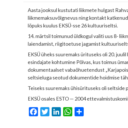
Aasta jooksul kustutati liikmete hulgast Rahvat
liikmemaksuvõlgnevus ning kontakt katkenud. V
lõpuks kuulus EKSÜ-sse 26 kultuuriseltsi.
14. märtsil toimunud üldkogul valiti uus 8- lii
laiendamist, riigitoetuse jagamist kultuurisel
EKSÜ üheks suuremaks ürituseks oli 20. juulil 
esindajate kohtumine Põlvas, kus toimus ümar
dokumentaalset vabaõhuetendust „Karjapoiss jää
seltsieluga seotud dokumentide hoidmise täh
Teiseks suuremaks ühisürituseks oli seltside 
EKSÜ osales ESTO — 2004 ettevalmistuskomi
Facebook
Twitter
LinkedIn
WhatsApp
Отправит