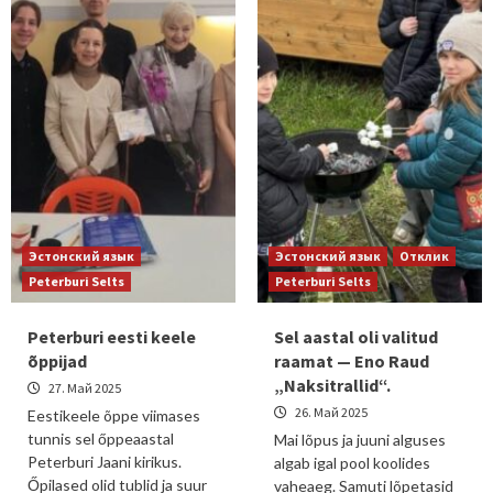
Эстонский язык
Эстонский язык
Отклик
Peterburi Selts
Peterburi Selts
Peterburi eesti keele
Sel aastal oli valitud
õppijad
raamat — Eno Raud
„Naksitrallid“.
27. Май 2025
26. Май 2025
Eestikeele õppe viimases
tunnis sel őppeaastal
Mai lõpus ja juuni alguses
Peterburi Jaani kirikus.
algab igal pool koolides
Őpilased olid tublid ja suur
vaheaeg. Samuti lõpetasid