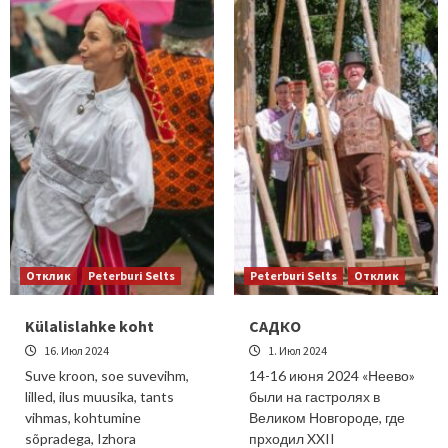
Отклик
Peterburi Selts
Peterburi Selts
Отклик
Külalislahke koht
САДКО
16. Июл 2024
1. Июл 2024
Suve kroon, soe suvevihm,
14-16 июня 2024 «Неево»
lilled, ilus muusika, tants
были на гастролях в
vihmas, kohtumine
Великом Новгороде, где
sõpradega, Izhora
прходил XXII