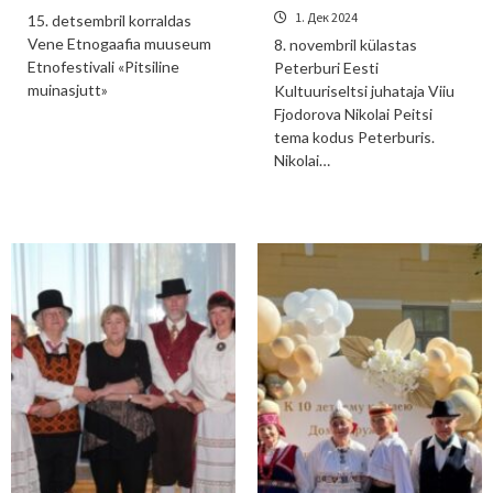
1. Дек 2024
15. detsembril korraldas
Vene Etnogaafia muuseum
8. novembril külastas
Etnofestivali «Pitsiline
Peterburi Eesti
muinasjutt»
Kultuuriseltsi juhataja Viiu
Fjodorova Nikolai Peitsi
tema kodus Peterburis.
Nikolai…