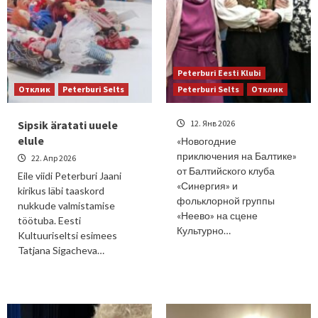
Peterburi Eesti Klubi
Отклик
Peterburi Selts
Peterburi Selts
Отклик
Sipsik äratati uuele
12. Янв 2026
elule
«Новогодние
приключения на Балтике»
22. Апр 2026
от Балтийского клуба
Eile viidi Peterburi Jaani
«Синергия» и
kirikus läbi taaskord
фольклорной группы
nukkude valmistamise
«Неево» на сцене
töötuba. Eesti
Культурно…
Kultuuriseltsi esimees
Tatjana Sigacheva…