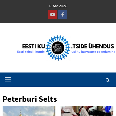
Skip
6. Авг 2026
to
content
Youtube
Facebook
Primary
Menu
Peterburi Selts