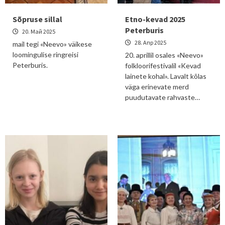
Sõpruse sillal
Etno-kevad 2025
Peterburis
20. Май 2025
28. Апр 2025
mail tegi «Neevo» väikese
loomingulise ringreisi
20. aprillil osales «Neevo»
Peterburis.
folkloorifestivalil «Kevad
lainete kohal». Lavalt kõlas
väga erinevate merd
puudutavate rahvaste…