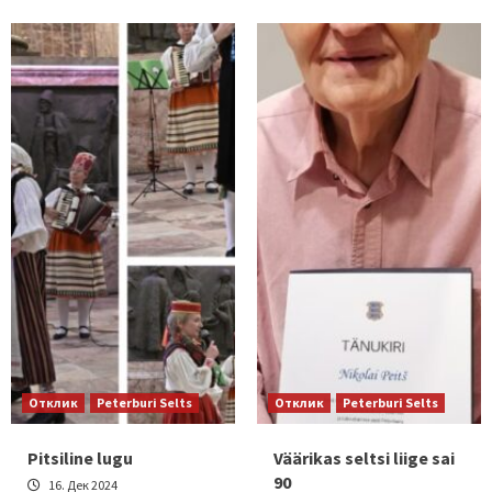
Отклик
Peterburi Selts
Отклик
Peterburi Selts
Pitsiline lugu
Väärikas seltsi liige sai
90
16. Дек 2024