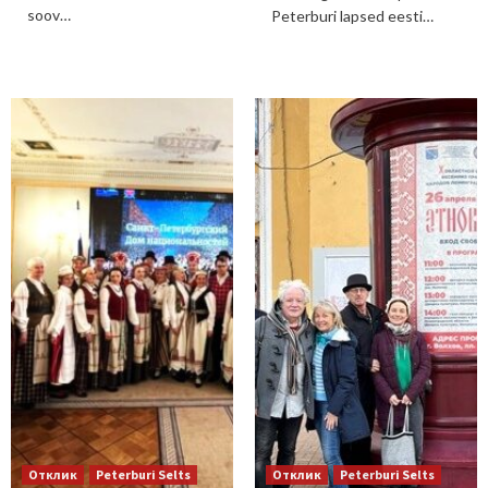
soov…
Peterburi lapsed eesti…
Отклик
Peterburi Selts
Отклик
Peterburi Selts