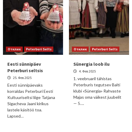
Отклик
Peterburi Selts
Отклик
Peterburi Selts
Eesti sünnipäev
Sünergia loob ilu
Peterburi seltsis
4. Фев 2025
25. Фев 2025
1. veebruaril tähistas
Peterburis tegutsev Balti
Eesti sünnipäevaks
klubi «Sünergia» Rahvaste
korraldas Peterburi Eesti
Majas oma väikest juubelit
Kultuuriseltsi liige Tatjana
— 5….
Sigacheva Jaani kirikus
lastele käsitöö toa.
Lapsed…