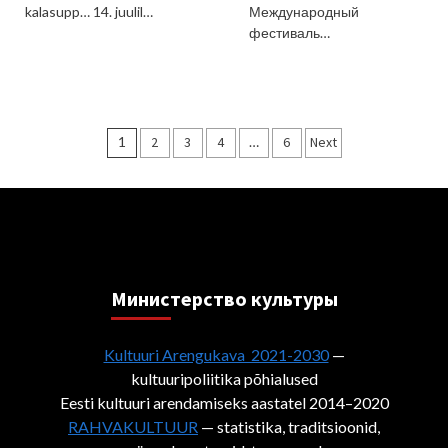
kalasupp… 14. juulil…
Международный
фестиваль…
Пагинация
1
2
3
4
…
6
Next
записей
Министерствo культуры
Kultuuri Arengukava 2021-2030
—
kultuuripoliitika põhialused
Eesti kultuuri arendamiseks aastatel 2014–2020
RAHVAKULTUUR
— statistika, traditsioonid,