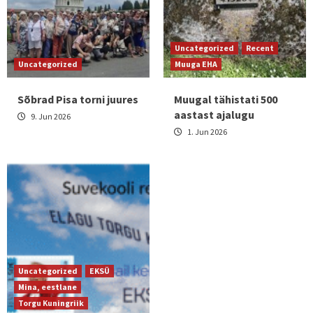
Uncategorized
Recent
Uncategorized
Muuga EHA
Sõbrad Pisa torni juures
Muugal tähistati 500
aastast ajalugu
9. Jun 2026
1. Jun 2026
Uncategorized
EKSÜ
Mina, eestlane
Torgu Kuningriik