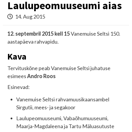
Laulupeomuuseumi aias
14. Aug 2015
12. septembril 2015 kell 15
Vanemuise Seltsi 150.
aastapäeva rahvapidu.
Kava
Tervituskõne peab Vanemuise Seltsi juhatuse
esimees
Andro Roos
Esinevad:
Vanemuise Seltsi rahvamuusikaansambel
Sirgutii, mees- ja segakoor
Laulupeomuuseumi, Vabaõhumuuseumi,
Maarja-Magdaleena ja Tartu Mäluasutuste