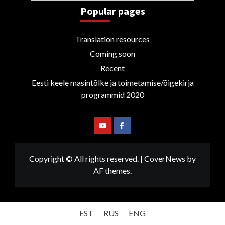
Popular pages
Translation resources
Coming soon
Recent
Eesti keele masintõlke ja toimetamise/õigekirja
programmid 2020
Youtube
Facebook
Copyright © All rights reserved.
|
CoverNews
by
AF themes.
EST
RUS
ENG