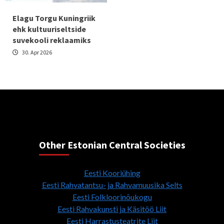
Elagu Torgu Kuningriik
ehk kultuuriseltside
suvekooli reklaamiks
30. Apr 2026
Other Estonian Central Societies
Eesti Kooriühing
Eesti Rahvatantsu- ja Rahvamuusika Selts
Eesti Folkloorinõukogu
Eesti Rahvakunsti ja Käsitöö Liit
Eesti Harrastusteatrite Liit