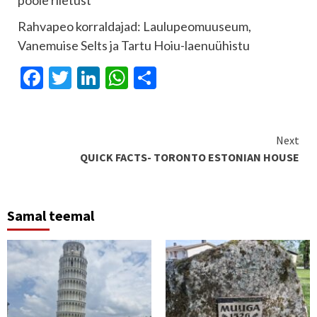
poole riietust
Rahvapeo korraldajad: Laulupeomuuseum,
Vanemuise Selts ja Tartu Hoiu-laenuühistu
Facebook
Twitter
LinkedIn
WhatsApp
Share
Continue
Next
QUICK FACTS- TORONTO ESTONIAN HOUSE
Reading
Samal teemal