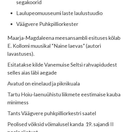
segakoorid
Laulupeomuuseumi laste laulustuudio
Väägvere Puhkpilliorkester
Maarja-Magdaleena meesansambli esituses kõlab
E. Kollomi muusikal “Naine laevas” (autori
lavastuses).
Esitatakse kilde Vanemuise Seltsi rahvapidudest
selles aias läbi aegade
Avatud on einelaud ja piknikuala
Tartu Hoiu-laenuühistu liikmete eestimaise kauba
minimess
Tants Väägvere puhkpilliorkestri saatel
Peolised võiksid võimalusel kanda 19. sajandi II