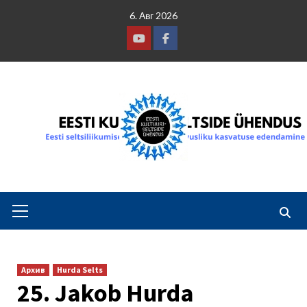
Skip
6. Авг 2026
to
content
Youtube
Facebook
Primary
Menu
Архив
Hurda Selts
25. Jakob Hurda