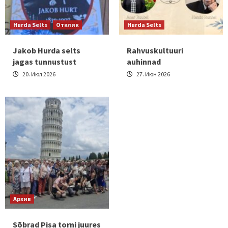
Hurda Selts
Отклик
Hurda Selts
Jakob Hurda selts
Rahvuskultuuri
jagas tunnustust
auhinnad
20. Июл 2026
27. Июн 2026
Архив
Sõbrad Pisa torni juures