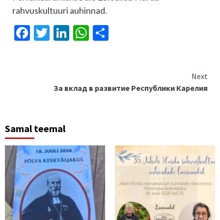
rahvuskultuuri auhinnad.
Facebook
Twitter
LinkedIn
WhatsApp
Отправить
Continue
Next
За вклад в развитие Республики Карелия
Reading
Samal teemal