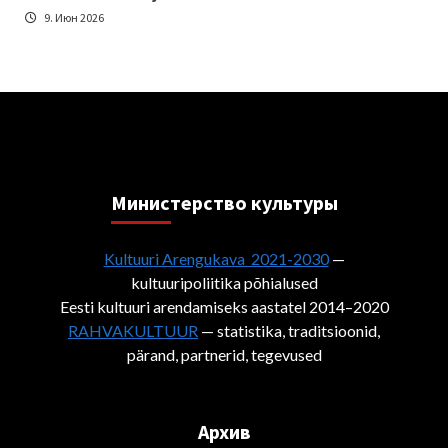
9. Июн 2026
Министерствo культуры
Kultuuri Arengukava 2021-2030
—
kultuuripoliitika põhialused
Eesti kultuuri arendamiseks aastatel 2014–2020
RAHVAKULTUUR
— statistika, traditsioonid,
pärand, partnerid, tegevused
Архив