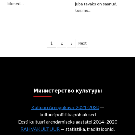
liikmed…
juba tavaks on saanud,
tegime…
Пагинация
1
2
3
Next
записей
Министерствo культуры
Kultuuri Arengukava 2021-2030
—
kultuuripoliitika põhialused
Eesti kultuuri arendamiseks aastatel 2014–2020
RAHVAKULTUUR
— statistika, traditsioonid,