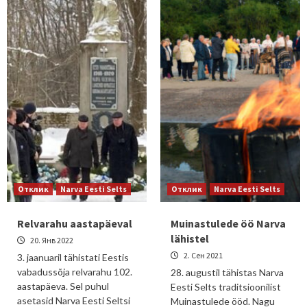
Отклик
Narva Eesti Selts
Отклик
Narva Eesti Selts
Relvarahu aastapäeval
Muinastulede öö Narva
lähistel
20. Янв 2022
2. Сен 2021
3. jaanuaril tähistati Eestis
vabadussõja relvarahu 102.
28. augustil tähistas Narva
aastapäeva. Sel puhul
Eesti Selts traditsioonilist
asetasid Narva Eesti Seltsi
Muinastulede ööd. Nagu