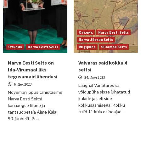
Отклик
Narva Eesti Selts
Narva-Jõesuu Selts
Отклик
Narva Eesti Selts
Riigipüha
Sillamäe Selts
Narva Eesti Selts on
Vaivaras said kokku 4
Ida-Virumaal üks
seltsi
tegusamaid ühendusi
24. Июн 2023
6. Дек 2023
Laagnal Vanatares sai
võidupüha sisse juhatatud
Novembri lõpus tähistasime
külade ja seltside
Narva Eesti Seltsi
kokkusaamisega. Kokku
kauaaegse liikme ja
tulid 11 küla esindajad…
tantsuõpetaja Aime Kala
90. juubelit. Pr…