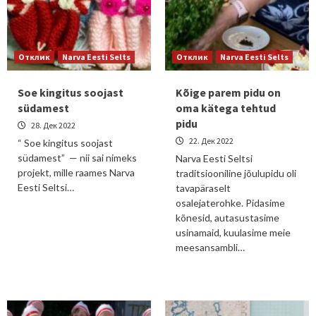
Отклик
Narva Eesti Selts
Отклик
Narva Eesti Selts
Soe kingitus soojast
Kõige parem pidu on
südamest
oma kätega tehtud
pidu
28. Дек 2022
22. Дек 2022
“ Soe kingitus soojast
südamest” — nii sai nimeks
Narva Eesti Seltsi
projekt, mille raames Narva
traditsiooniline jõulupidu oli
Eesti Seltsi…
tavapäraselt
osalejaterohke. Pidasime
kõnesid, autasustasime
usinamaid, kuulasime meie
meesansambli…