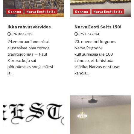
Отклик
Narva Eesti Selts
Отклик
Narva Eesti Selts
Ikka rahvusvärvides
Narva Eesti Selts 150!
26. Фев 2025
25. Ноя 2024
24.veebruari hommikut
23. novembril kogunes
alustasime oma toreda
Narva Rugodivi
traditsiooniga — Paul
kultuurimajja üle 100
Kerese kuju sai
inimese, et tähistada
pidupäevaks sooja mütsi
väärika, Narvas eestluse
ja…
kandja,…