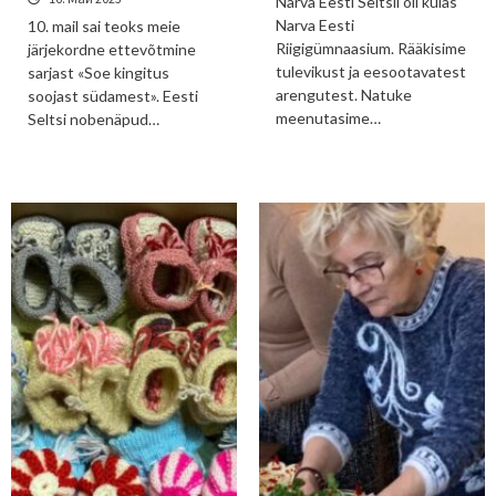
Narva Eesti Seltsil oli külas
Narva Eesti
10. mail sai teoks meie
Riigigümnaasium. Rääkisime
järjekordne ettevõtmine
tulevikust ja eesootavatest
sarjast «Soe kingitus
arengutest. Natuke
soojast südamest». Eesti
meenutasime…
Seltsi nobenäpud…