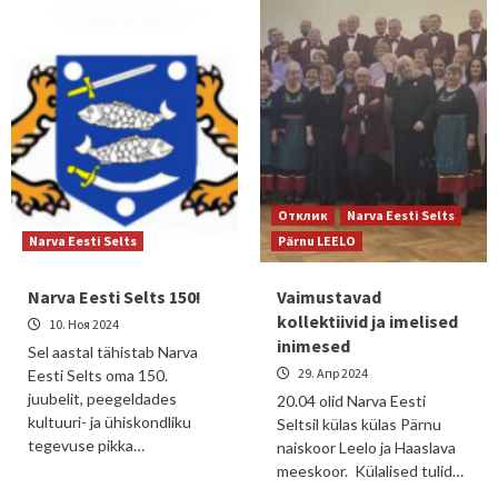
Отклик
Narva Eesti Selts
Narva Eesti Selts
Pärnu LEELO
Narva Eesti Selts 150!
Vaimustavad
kollektiivid ja imelised
10. Ноя 2024
inimesed
Sel aastal tähistab Narva
29. Апр 2024
Eesti Selts oma 150.
juubelit, peegeldades
20.04 olid Narva Eesti
kultuuri- ja ühiskondliku
Seltsil külas külas Pärnu
tegevuse pikka…
naiskoor Leelo ja Haaslava
meeskoor. Külalised tulid…