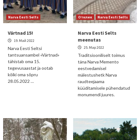
Narva Eesti Selts
Отклик
Narva Eesti Selts
Värtnad 15!
Narva Eesti Selts
meenutas
19. Май 2022
25. Мар 2022
Narva Eesti Seltsi
tantsuansambel «Värtnad»
Traditsiooniliselt toimus
tähistab oma 15.
täna Narva Memento
tegevusaastat ja ootab
eestvedamisel
kõiki oma sõpru
mälestushetk Narva
28.05.2022 …
raudteejaama
küüditamisele pühendatud
monumendi juures.