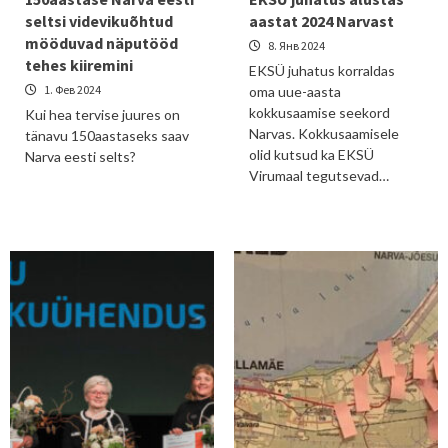
seltsi videvikuõhtud
aastat 2024 Narvast
mööduvad näputööd
8. Янв 2024
tehes kiiremini
EKSÜ juhatus korraldas
1. Фев 2024
oma uue-aasta
kokkusaamise seekord
Kui hea tervise juures on
Narvas. Kokkusaamisele
tänavu 150aastaseks saav
olid kutsud ka EKSÜ
Narva eesti selts?
Virumaal tegutsevad…