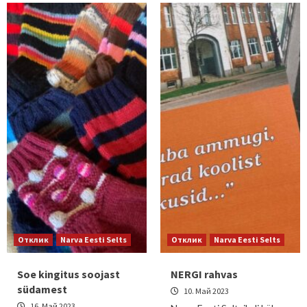
Отклик
Narva Eesti Selts
Отклик
Narva Eesti Selts
Soe kingitus soojast
NERGI rahvas
südamest
10. Май 2023
16. Май 2023