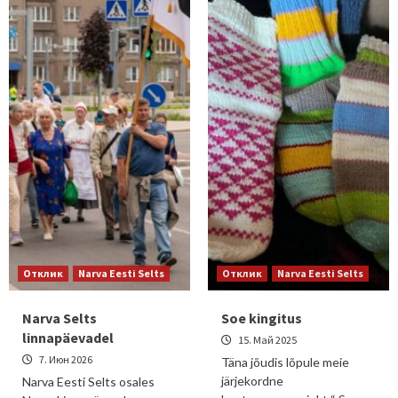
Отклик
Narva Eesti Selts
Отклик
Narva Eesti Selts
Narva Selts
Soe kingitus
linnapäevadel
15. Май 2025
7. Июн 2026
Täna jõudis lõpule meie
järjekordne
Narva Eesti Selts osales