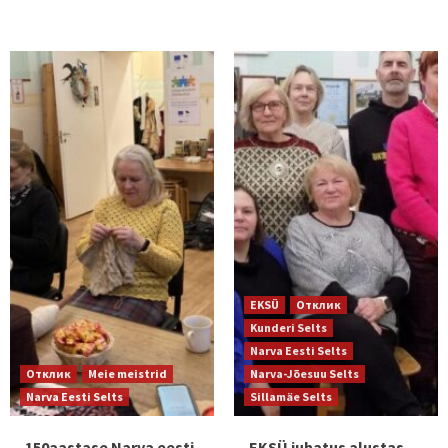
EKSÜ
Отклик
Kunderi Selts
Narva Eesti Selts
Отклик
Meie meistrid
Narva-Jõesuu Selts
Narva Eesti Selts
Sillamäe Selts
150aastase Narva eesti
EKSÜ juhatus alustas