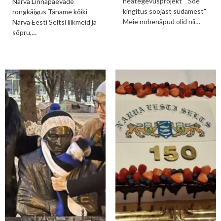
heategevusprojekt “ Soe
Narva Linnapäevade
kingitus soojast südamest”
rongkäigus Täname kõiki
Meie nobenäpud olid nii…
Narva Eesti Seltsi liikmeid ja
sõpru,…