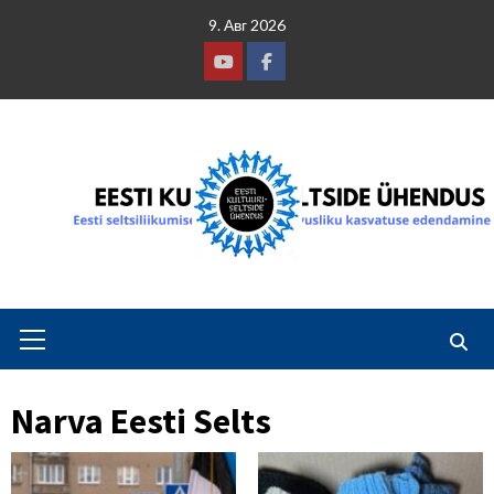
Skip
9. Авг 2026
to
content
Youtube
Facebook
Primary
Menu
Narva Eesti Selts