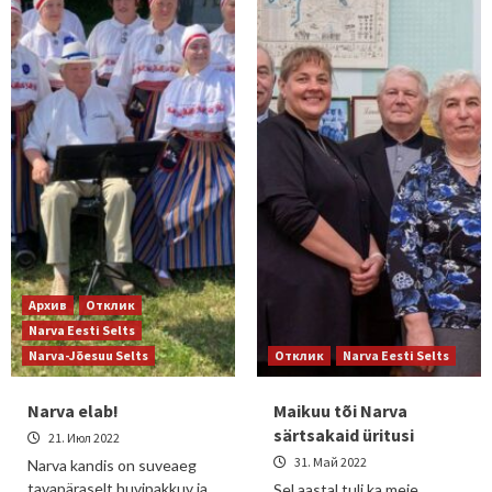
Архив
Отклик
Narva Eesti Selts
Narva-Jõesuu Selts
Отклик
Narva Eesti Selts
Narva elab!
Maikuu tõi Narva
särtsakaid üritusi
21. Июл 2022
31. Май 2022
Narva kandis on suveaeg
tavapäraselt huvipakkuv ja
Sel aastal tuli ka meie