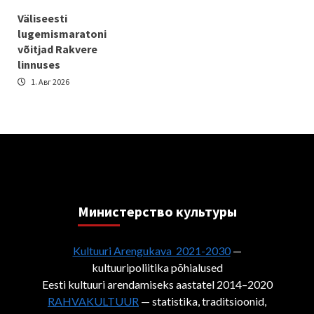
Väliseesti
lugemismaratoni
võitjad Rakvere
linnuses
1. Авг 2026
Министерствo культуры
Kultuuri Arengukava 2021-2030
—
kultuuripoliitika põhialused
Eesti kultuuri arendamiseks aastatel 2014–2020
RAHVAKULTUUR
— statistika, traditsioonid,