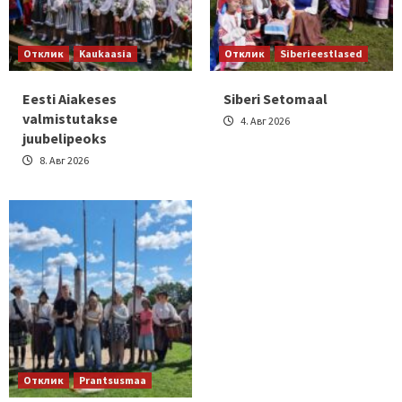
Отклик
Kaukaasia
Отклик
Siberieestlased
Eesti Aiakeses
Siberi Setomaal
valmistutakse
4. Авг 2026
juubelipeoks
8. Авг 2026
Отклик
Prantsusmaa