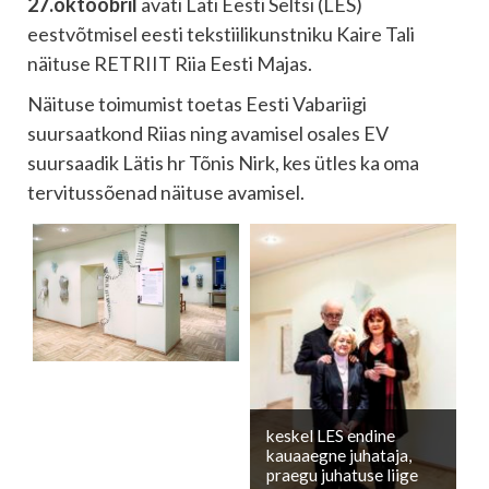
27.oktoobril
avati Läti Eesti Seltsi (LES)
eestvõtmisel eesti tekstiilikunstniku Kaire Tali
näituse RETRIIT Riia Eesti Majas.
Näituse toimumist toetas Eesti Vabariigi
suursaatkond Riias ning avamisel osales EV
suursaadik Lätis hr Tõnis Nirk, kes ütles ka oma
tervitussõenad näituse avamisel.
keskel LES endine
kauaaegne juhataja,
praegu juhatuse liige