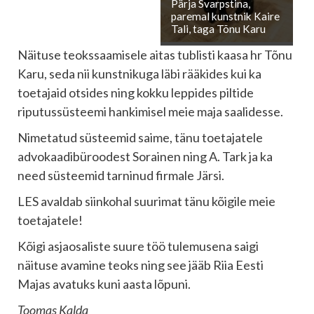
Pärja Svarpstina,
paremal kunstnik Kaire
Tali, taga Tõnu Karu
Näituse teokssaamisele aitas tublisti kaasa hr Tõnu
Karu, seda nii kunstnikuga läbi rääkides kui ka
toetajaid otsides ning kokku leppides piltide
riputussüsteemi hankimisel meie maja saalidesse.
Nimetatud süsteemid saime, tänu toetajatele
advokaadibüroodest Sorainen ning A. Tark ja ka
need süsteemid tarninud firmale Järsi.
LES avaldab siinkohal suurimat tänu kõigile meie
toetajatele!
Kõigi asjaosaliste suure töö tulemusena saigi
näituse avamine teoks ning see jääb Riia Eesti
Majas avatuks kuni aasta lõpuni.
Toomas Kalda