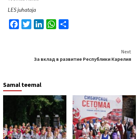
LES juhataja
Facebook
Twitter
LinkedIn
WhatsApp
Отправить
Continue
Next
За вклад в развитие Республики Карелия
Reading
Samal teemal