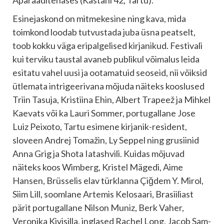
Aparaaditehases (Kastani 42, Tartu).
Esinejaskond on mitmekesine ning kava, mida
toimkond loodab tutvustada juba üsna peatselt,
toob kokku väga eripalgelised kirjanikud. Festivali
kui terviku taustal avaneb publikul võimalus leida
esitatu vahel uusi ja ootamatuid seoseid, nii võiksid
ütlemata intrigeerivana mõjuda näiteks kooslused
Triin Tasuja, Kristiina Ehin, Albert Trapeež ja Mihkel
Kaevats või ka Lauri Sommer, portugallane Jose
Luiz Peixoto, Tartu esimene kirjanik-resident,
sloveen Andrej Tomažin, Ly Seppel ning grusiinid
Anna Grig ja Shota Iatashvili. Kuidas mõjuvad
näiteks koos Wimberg, Kristel Mägedi, Aime
Hansen, Brüsselis elav türklanna Çiğdem Y. Mirol,
Siim Lill, soomlane Artemis Kelosaari, Brasiiliast
pärit portugallane Nilson Muniz, Berk Vaher,
Veronika Kivisilla, inglased Rachel Long, Jacob Sam-