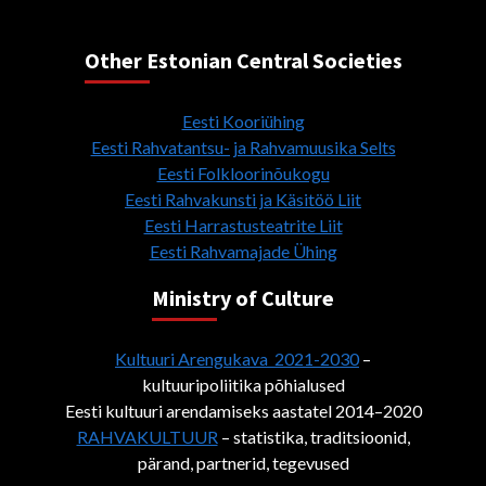
Other Estonian Central Societies
Eesti Kooriühing
Eesti Rahvatantsu- ja Rahvamuusika Selts
Eesti Folkloorinõukogu
Eesti Rahvakunsti ja Käsitöö Liit
Eesti Harrastusteatrite Liit
Eesti Rahvamajade Ühing
Ministry of Culture
Kultuuri Arengukava 2021-2030
–
kultuuripoliitika põhialused
Eesti kultuuri arendamiseks aastatel 2014–2020
RAHVAKULTUUR
– statistika, traditsioonid,
pärand, partnerid, tegevused