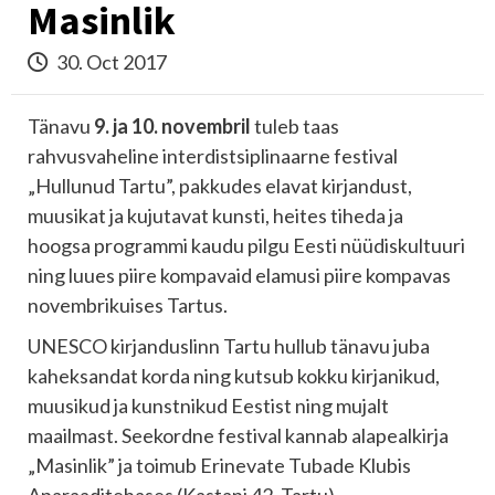
Masinlik
30. Oct 2017
Tänavu
9. ja 10. novembril
tuleb taas
rahvusvaheline interdistsiplinaarne festival
„Hullunud Tartu”, pakkudes elavat kirjandust,
muusikat ja kujutavat kunsti, heites tiheda ja
hoogsa programmi kaudu pilgu Eesti nüüdiskultuuri
ning luues piire kompavaid elamusi piire kompavas
novembrikuises Tartus.
UNESCO kirjanduslinn Tartu hullub tänavu juba
kaheksandat korda ning kutsub kokku kirjanikud,
muusikud ja kunstnikud Eestist ning mujalt
maailmast. Seekordne festival kannab alapealkirja
„Masinlik” ja toimub Erinevate Tubade Klubis