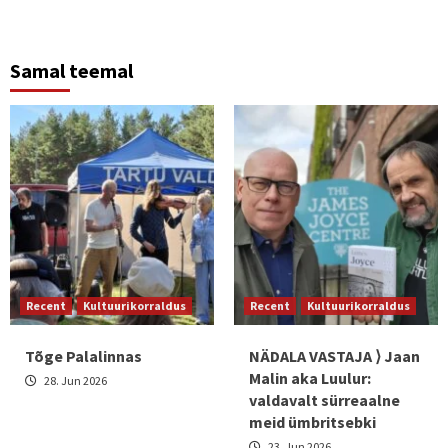
Reading
Samal teemal
Recent
Kultuurikorraldus
Recent
Kultuurikorraldus
Tõge Palalinnas
NÄDALA VASTAJA ⟩ Jaan
Malin aka Luulur:
28. Jun 2026
valdavalt sürreaalne
meid ümbritsebki
23. Jun 2026