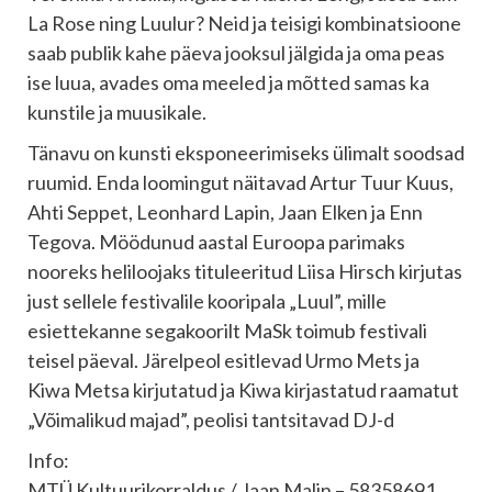
La Rose ning Luulur? Neid ja teisigi kombinatsioone
saab publik kahe päeva jooksul jälgida ja oma peas
ise luua, avades oma meeled ja mõtted samas ka
kunstile ja muusikale.
Tänavu on kunsti eksponeerimiseks ülimalt soodsad
ruumid. Enda loomingut näitavad Artur Tuur Kuus,
Ahti Seppet, Leonhard Lapin, Jaan Elken ja Enn
Tegova. Möödunud aastal Euroopa parimaks
nooreks heliloojaks tituleeritud Liisa Hirsch kirjutas
just sellele festivalile kooripala „Luul”, mille
esiettekanne segakoorilt MaSk toimub festivali
teisel päeval. Järelpeol esitlevad Urmo Mets ja
Kiwa Metsa kirjutatud ja Kiwa kirjastatud raamatut
„Võimalikud majad”, peolisi tantsitavad DJ-d
Info:
MTÜ Kultuurikorraldus / Jaan Malin – 58358691