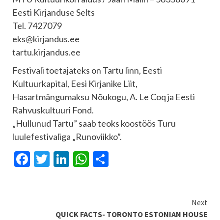
Eesti Kirjanduse Selts
Tel. 7427079
eks@kirjandus.ee
tartu.kirjandus.ee
Festivali toetajateks on Tartu linn, Eesti
Kultuurkapital, Eesi Kirjanike Liit,
Hasartmängumaksu Nõukogu, A. Le Coq ja Eesti
Rahvuskultuuri Fond.
„Hullunud Tartu” saab teoks koostöös Turu
luulefestivaliga „Runoviikko”.
Facebook
Twitter
LinkedIn
WhatsApp
Share
Continue
Next
QUICK FACTS- TORONTO ESTONIAN HOUSE