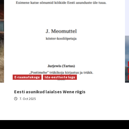
E-raamatukogu
Ida-eestlaste lugu
Eesti asunikud laialses Wene riigis
7. Oct 2025