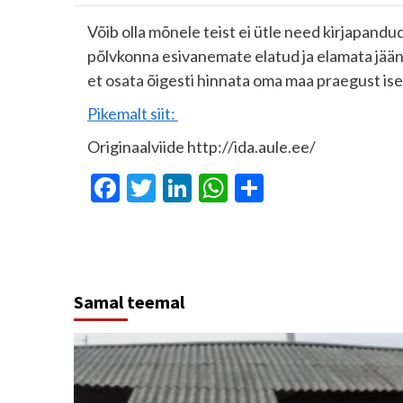
Võib olla mõnele teist ei ütle need kirjapand
põlvkonna esivanemate elatud ja elamata jäänud
et osata õigesti hinnata oma maa praegust ise
Pikemalt siit:
Originaalviide http://ida.aule.ee/
Facebook
Twitter
LinkedIn
WhatsApp
Share
Samal teemal