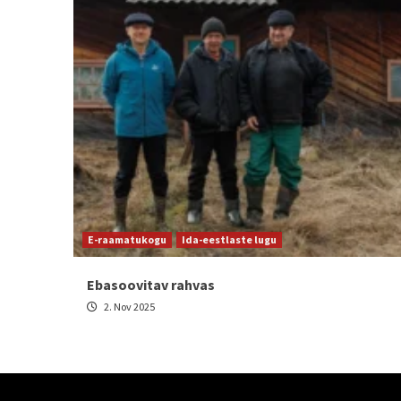
E-raamatukogu
Ida-eestlaste lugu
Ebasoovitav rahvas
2. Nov 2025