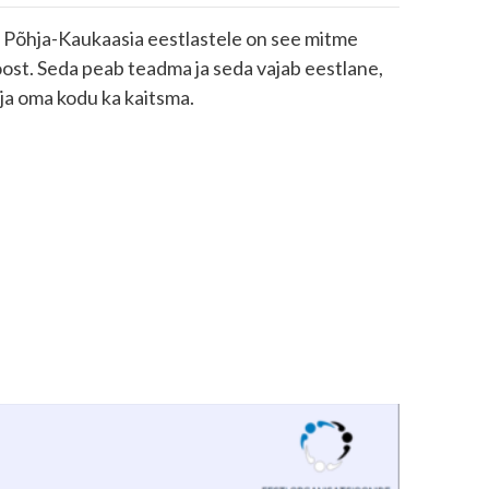
id Põhja-Kaukaasia eestlastele on see mitme
loost. Seda peab teadma ja seda vajab eestlane,
 ja oma kodu ka kaitsma.