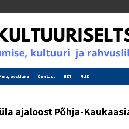
Mina, eestlane
Contact
EST
RUS
üla ajaloost Põhja-Kaukaasi