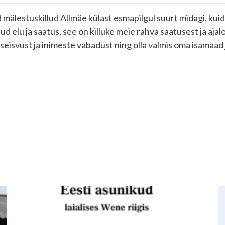
ud mälestuskillud Allmäe külast esmapilgul suurt midagi, ku
 elu ja saatus, see on killuke meie rahva saatusest ja aja
seisvust ja inimeste vabadust ning olla valmis oma isamaad