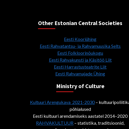
Other Estonian Central Societies
Eesti Kooriühing
Eesti Rahvatantsu- ja Rahvamuusika Selts
Eesti Folkloorinõukogu
Eesti Rahvakunsti ja Käsitöö Liit
Eesti Harrastusteatrite Liit
Eesti Rahvamajade Ühing
Ministry of Culture
Kultuuri Arengukava 2021-2030
– kultuuripoliitik
põhialused
Eesti kultuuri arendamiseks aastatel 2014–2020
RAHVAKULTUUR
– statistika, traditsioonid,