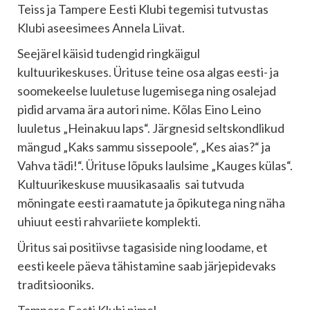
Teiss ja Tampere Eesti Klubi tegemisi tutvustas
Klubi aseesimees Annela Liivat.
Seejärel käisid tudengid ringkäigul
kultuurikeskuses. Ürituse teine osa algas eesti- ja
soomekeelse luuletuse lugemisega ning osalejad
pidid arvama ära autori nime. Kõlas Eino Leino
luuletus „Heinakuu laps“. Järgnesid seltskondlikud
mängud „Kaks sammu sissepoole“, „Kes aias?“ ja
Vahva tädi!“. Ürituse lõpuks laulsime „Kauges külas“.
Kultuurikeskuse muusikasaalis sai tutvuda
mõningate eesti raamatute ja õpikutega ning näha
uhiuut eesti rahvariiete komplekti.
Üritus sai positiivse tagasiside ning loodame, et
eesti keele päeva tähistamine saab järjepidevaks
traditsiooniks.