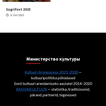
Sugrifest 2025
6. Окт 2025
Министерствo культуры
Kultuuri Arengukava 2021-2030
—
kultuuripoliitika põhialused
Eesti kultuuri arendamiseks aastatel 2014–2020
RAHVAKULTUUR
— statistika, traditsioonid,
pärand, partnerid, tegevused