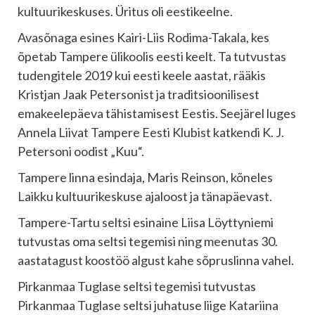
kultuurikeskuses. Üritus oli eestikeelne.
Avasõnaga esines Kairi-Liis Rodima-Takala, kes
õpetab Tampere ülikoolis eesti keelt. Ta tutvustas
tudengitele 2019 kui eesti keele aastat, rääkis
Kristjan Jaak Petersonist ja traditsioonilisest
emakeelepäeva tähistamisest Eestis. Seejärel luges
Annela Liivat Tampere Eesti Klubist katkendi K. J.
Petersoni oodist „Kuu“.
Tampere linna esindaja, Maris Reinson, kõneles
Laikku kultuurikeskuse ajaloost ja tänapäevast.
Tampere-Tartu seltsi esinaine Liisa Löyttyniemi
tutvustas oma seltsi tegemisi ning meenutas 30.
aastatagust koostöö algust kahe sõpruslinna vahel.
Pirkanmaa Tuglase seltsi tegemisi tutvustas
Pirkanmaa Tuglase seltsi juhatuse liige Katariina