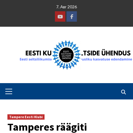
Skip
7. Авг 2026
to
content
Youtube
Facebook
Primary
Menu
Tampere Eesti Klubi
Tamperes räägiti