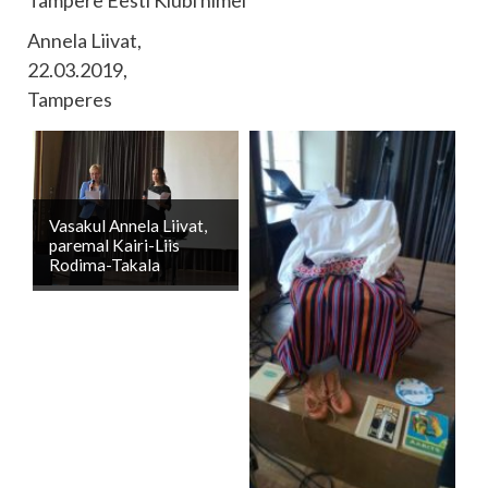
Tampere Eesti Klubi nimel
Annela Liivat,
22.03.2019,
Tamperes
Vasakul Annela Liivat,
paremal Kairi-Liis
Rodima-Takala