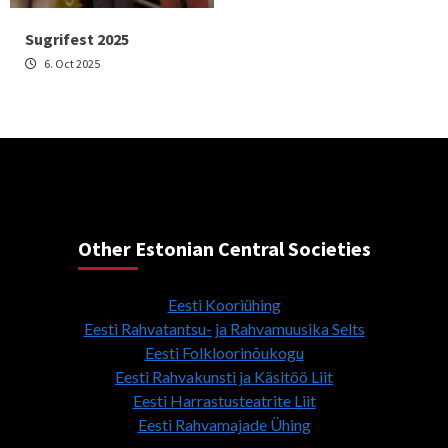
Sugrifest 2025
6. Oct 2025
Other Estonian Central Societies
Eesti Kooriühing
Eesti Rahvatantsu- ja Rahvamuusika Selts
Eesti Folkloorinõukogu
Eesti Rahvakunsti ja Käsitöö Liit
Eesti Harrastusteatrite Liit
Eesti Rahvamajade Ühing