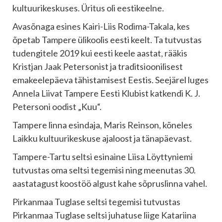
kultuurikeskuses. Üritus oli eestikeelne.
Avasõnaga esines Kairi-Liis Rodima-Takala, kes
õpetab Tampere ülikoolis eesti keelt. Ta tutvustas
tudengitele 2019 kui eesti keele aastat, rääkis
Kristjan Jaak Petersonist ja traditsioonilisest
emakeelepäeva tähistamisest Eestis. Seejärel luges
Annela Liivat Tampere Eesti Klubist katkendi K. J.
Petersoni oodist „Kuu“.
Tampere linna esindaja, Maris Reinson, kõneles
Laikku kultuurikeskuse ajaloost ja tänapäevast.
Tampere-Tartu seltsi esinaine Liisa Löyttyniemi
tutvustas oma seltsi tegemisi ning meenutas 30.
aastatagust koostöö algust kahe sõpruslinna vahel.
Pirkanmaa Tuglase seltsi tegemisi tutvustas
Pirkanmaa Tuglase seltsi juhatuse liige Katariina