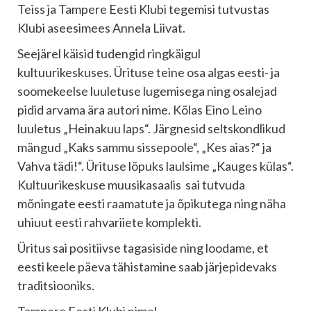
Teiss ja Tampere Eesti Klubi tegemisi tutvustas
Klubi aseesimees Annela Liivat.
Seejärel käisid tudengid ringkäigul
kultuurikeskuses. Ürituse teine osa algas eesti- ja
soomekeelse luuletuse lugemisega ning osalejad
pidid arvama ära autori nime. Kõlas Eino Leino
luuletus „Heinakuu laps“. Järgnesid seltskondlikud
mängud „Kaks sammu sissepoole“, „Kes aias?“ ja
Vahva tädi!“. Ürituse lõpuks laulsime „Kauges külas“.
Kultuurikeskuse muusikasaalis sai tutvuda
mõningate eesti raamatute ja õpikutega ning näha
uhiuut eesti rahvariiete komplekti.
Üritus sai positiivse tagasiside ning loodame, et
eesti keele päeva tähistamine saab järjepidevaks
traditsiooniks.