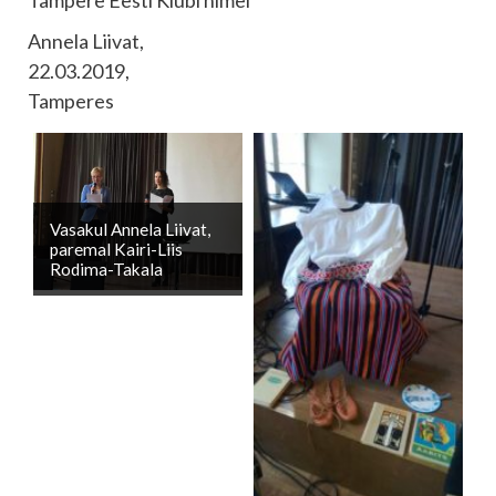
Tampere Eesti Klubi nimel
Annela Liivat,
22.03.2019,
Tamperes
Vasakul Annela Liivat,
paremal Kairi-Liis
Rodima-Takala